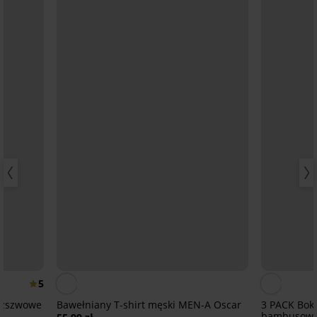
5
ezszwowe
Bawełniany T-shirt męski MEN-A Oscar
3 PACK Boks
bambusow