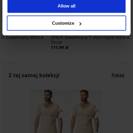
Allow all
Customize
hirt bawełniany MEN-A
2PACK Bawełniany T-shirt męski MEN-A
Oscar
111,99 zł
Z tej samej kolekcji
Pokaż