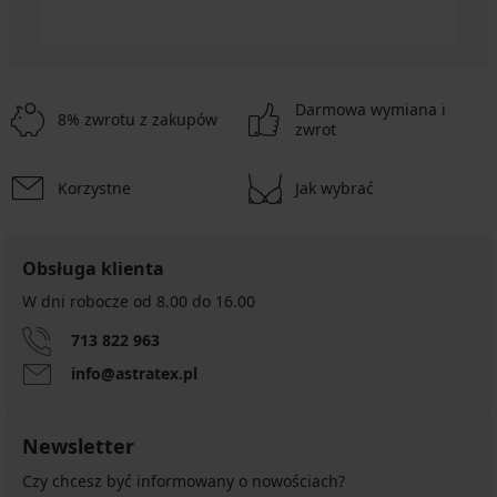
Darmowa wymiana i
8% zwrotu z zakupów
zwrot
Korzystne
Jak wybrać
Obsługa klienta
W dni robocze od 8.00 do 16.00
713 822 963
info@astratex.pl
Newsletter
Czy chcesz być informowany o nowościach?