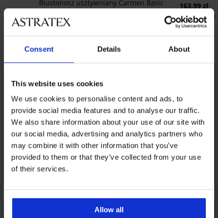
Biustonosz usztywniany Carmen Basic
163,99 zł
157,99 zł
122,99 zł
ko
118,49 zł
kod:
ALL25
Odkryj podobne produkty
Consent
Details
About
LIMITED
LIMITED
This website uses cookies
We use cookies to personalise content and ads, to
provide social media features and to analyse our traffic.
We also share information about your use of our site with
our social media, advertising and analytics partners who
may combine it with other information that you’ve
provided to them or that they’ve collected from your use
of their services.
Allow all