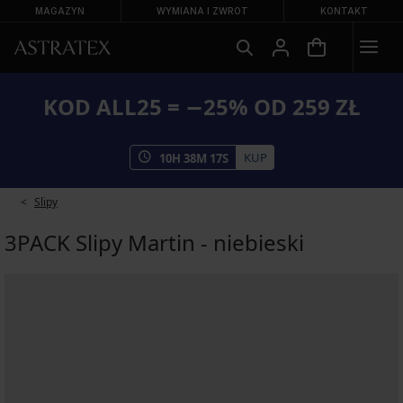
MAGAZYN
WYMIANA I ZWROT
KONTAKT
KOD ALL25 = −25% OD 259 ZŁ
KUP
10
H
38
M
17
S
Slipy
3PACK Slipy Martin - niebieski