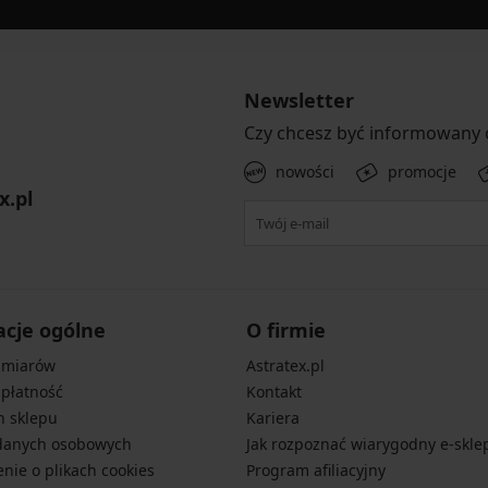
Newsletter
Czy chcesz być informowany
nowości
promocje
x.pl
acje ogólne
O firmie
zmiarów
Astratex.pl
 płatność
Kontakt
n sklepu
Kariera
danych osobowych
Jak rozpoznać wiarygodny e-skle
nie o plikach cookies
Program afiliacyjny