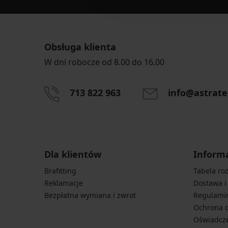
Obsługa klienta
W dni robocze od 8.00 do 16.00
713 822 963
info@astrate
Dla klientów
Inform
Brafitting
Tabela ro
Reklamacje
Dostawa i
Bezpłatna wymiana i zwrot
Regulami
Ochrona 
Oświadcze