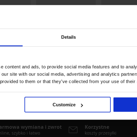
Details
e content and ads, to provide social media features and to analy
Bestseller
Bestseller
 our site with our social media, advertising and analytics partn
4,9
4,9
 provided to them or that they’ve collected from your use of their
ztywniany
Biustonosz Maia 4D
Biustonosz uszty
hirt Bra
wygładzający
Push Perfect Bar
185,99 zł
241,99 zł
Customize
armowa wymiana i zwrot
Korzystne
line, szybko i łatwo
koszty przesyłki