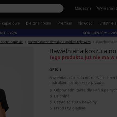
Szukaj
Magazyn
Wymiana i 
e kąpielowe
Bielizna nocna
Premium
Nowości
Ostatnie s
 DO −70%
KOD SUN20 = −20
e nocne damskie
Koszule nocne damskie z krótkim rękawem
Bawełniana ko
Bawełniana koszula no
Tego produktu już nie ma w 
OPIS
Bawełniana koszula nocna Necesito o 
nadrukiem serduszek z przodu.
Odpowiedni także dla Pań o pełnych
Dzianina
Uszyte ze 100% bawełny
Przód i tył gładkie