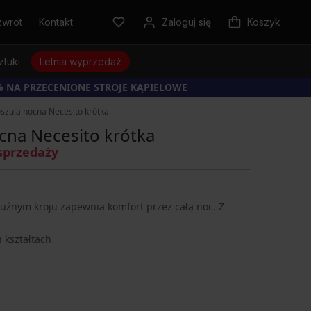
zwrot
Kontakt
Zaloguj się
Koszyk
ztuki
Letnia wyprzedaż
% NA PRZECENIONE STROJE KĄPIELOWE
szula nocna Necesito krótka
cna Necesito krótka
sprzedaży
luźnym kroju zapewnia komfort przez całą noc. Z
 kształtach