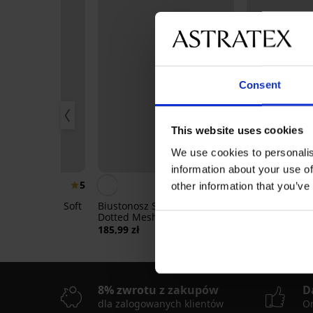
Consent
This website uses cookies
We use cookies to personalis
0%
Bestseller
information about your use of
5
4,9
other information that you’ve
 usztywniany Soft
Biustonosz Spacer Flexicup
Biustonosz us
 fiszbin
Dotted Mesh II
Simplicity T-S
,99 zł
185,99 zł
92,99 zł
8% zwrotu z zakupów
D
dla zalogowanych klientów
On