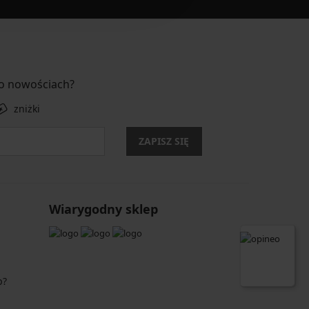
 o nowościach?
zniżki
ZAPISZ SIĘ
Wiarygodny sklep
p?