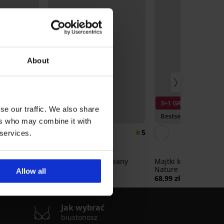
About
3+1 GRATIS
se our traffic. We also share
Bestseller
ers who may combine it with
5
5
 services.
wniany
dot
Biustonosz usztywniany
Majtki klasyczne Ba
Carmen Basic
Nature z szerokimi 
Allow all
157,99 zł
68,99 zł
Jak wybrać
biustonosz