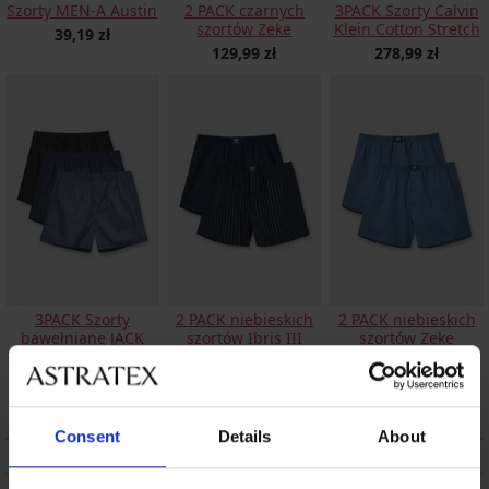
Szorty MEN-A Austin
2 PACK czarnych
3PACK Szorty Calvin
szortów Zeke
Klein Cotton Stretch
39,19 zł
129,99 zł
278,99 zł
3PACK Szorty
2 PACK niebieskich
2 PACK niebieskich
bawełniane JACK
szortów Ibris III
szortów Zeke
AND JONES
148,99 zł
129,99 zł
JACMilano
139,99 zł
Consent
Details
About
OPIS