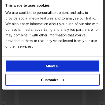
DOSTAWA I PŁATNOŚĆ
This website uses cookies
WYMIANA
We use cookies to personalise content and ads, to
CZYSZCZENIE I PRANIE
provide social media features and to analyse our traffic.
O MARCE
We also share information about your use of our site with
our social media, advertising and analytics partners who
Może Ci się spodobać
may combine it with other information that you’ve
provided to them or that they’ve collected from your use
of their services.
Allow all
Customize