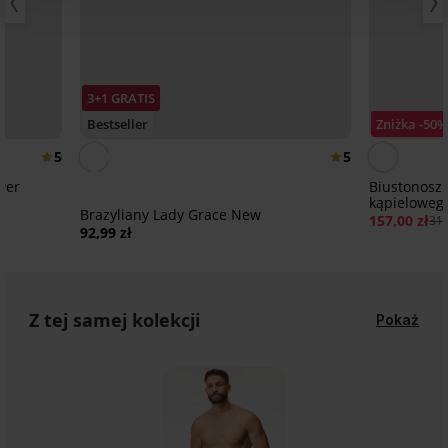
3+1 GRATIS
Bestseller
Zniżka -50
5
5
wer
Biustonosz 
kąpielowego
Brazyliany Lady Grace New
157,00 zł
313
92,99 zł
Z tej samej kolekcji
Pokaż