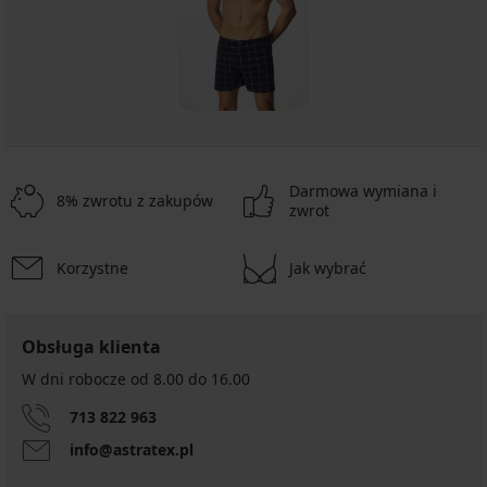
Darmowa wymiana i
8% zwrotu z zakupów
zwrot
Korzystne
Jak wybrać
Obsługa klienta
W dni robocze od 8.00 do 16.00
713 822 963
info@astratex.pl