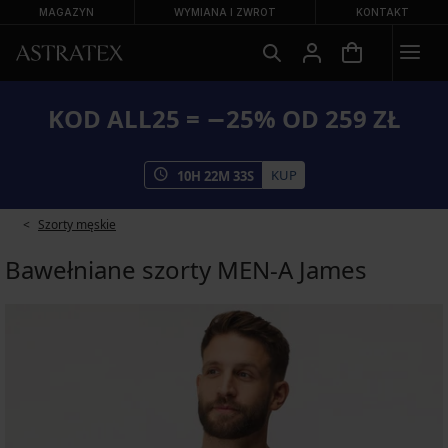
MAGAZYN
WYMIANA I ZWROT
KONTAKT
KOD ALL25 = −25% OD 259 ZŁ
KUP
10
H
22
M
33
S
Szorty męskie
Bawełniane szorty MEN-A James