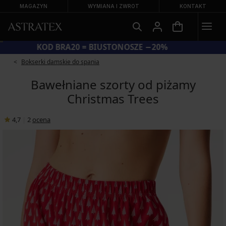
MAGAZYN
WYMIANA I ZWROT
KONTAKT
KOD BRA20 = BIUSTONOSZE −20%
Bokserki damskie do spania
Bawełniane szorty od piżamy
Christmas Trees
4,7
|
2
ocena