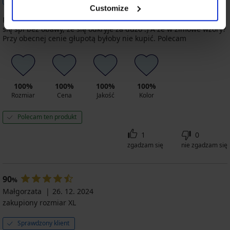
Customize
Piękne, wygodne, przewiewne, o właściwej długości. Swobodnie
się śpi bez obawy, że się odkryje za dużo :) A że w zimowe wzory?
Przy obecnej cenie głupotą byłoby nie kupić. Polecam
100%
100%
100%
100%
Rozmiar
Cena
Jakość
Kolor
Polecam ten produkt
1
0
zgadzam się
nie zgadzam się
90
%
Małgorzata
26. 12. 2024
zakupiony rozmiar XL
Sprawdzony klient