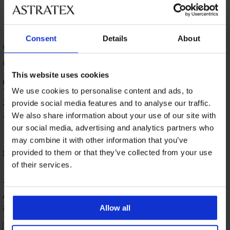
Consent
Details
About
OCENA PRODUKTU Bawełniane szorty
od piżamy Christmas Trees
This website uses cookies
95
%
We use cookies to personalise content and ads, to
2 klientów oceniło produkt
provide social media features and to analyse our traffic.
We also share information about your use of our site with
100
%
klientów poleca produkt
our social media, advertising and analytics partners who
may combine it with other information that you’ve
Sortowanie
provided to them or that they’ve collected from your use
of their services.
100
%
AnnaB
23. 06. 2025
zakupiony rozmiar XXXL
Allow all
Sprawdzony klient