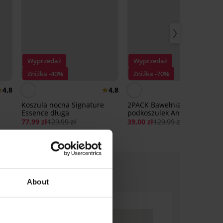
Wyprzedaż
Wyprzedaż
Zniżka -40%
Zniżka -70%
4,8
4,8
Koszula nocna Signature
2PACK Bawełniany
Essence długa
podkoszulek Angel
77,99 zł
129,99 zł
39,00 zł
129,99 zł
About