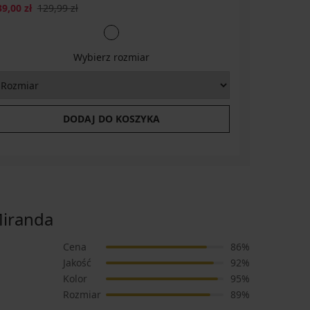
39,00 zł
129,99 zł
84,69 zł
9
Wybierz rozmiar
DODAJ DO KOSZYKA
iranda
Cena
86%
Jakość
92%
Kolor
95%
Rozmiar
89%