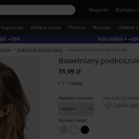
Szukaj
Magazyn
Wymiana i 
e kąpielowe
Bielizna nocna
Premium
Nowości
Ostatnie s
 DO −70%
KOD SUN20 = −20
amskie
Podkoszulki damskie basic
Bawełniany podkoszulek Miranda
Bawełniany podkoszul
55,99 zł
5
|
3
ocena
Wybierz rozmiar
Jaki wybrać rozm
Tabela roz
Wybierz kolor: