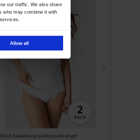
se our traffic. We also share
ers who may combine it with
 services.
Allow all
2PACK Bawełniany podkoszulek Angel
2PACK Ba