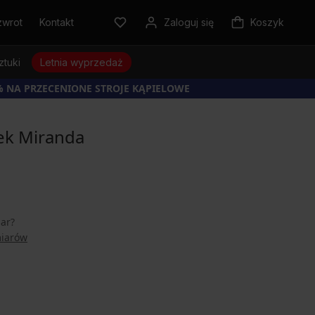
zwrot
Kontakt
Zaloguj się
Koszyk
ztuki
Letnia wyprzedaż
% NA PRZECENIONE STROJE KĄPIELOWE
ek Miranda
iar?
miarów