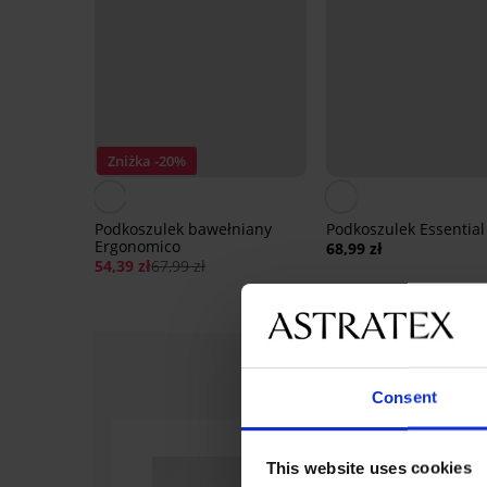
Zniżka -20%
Podkoszulek bawełniany
Podkoszulek Essential
Ergonomico
68,99 zł
54,39 zł
67,99 zł
Consent
This website uses cookies
-30%
-20%