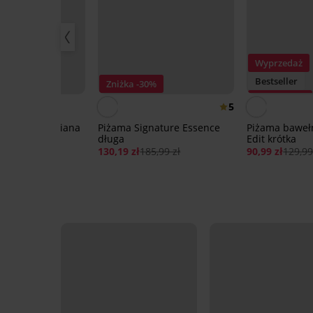
Wyprzedaż
Bestseller
Zniżka -30%
Zniżka -30%
5
żama bawełniana
Piżama Signature Essence
Piżama baweł
 długimi
długa
Edit krótka
i
130,19 zł
185,99 zł
90,99 zł
129,99