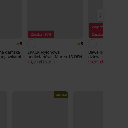
Wyprzedaż
Zniżka -30%
Zniżka -30%
5
5
ma damska
2PACK Nylonowe
Bawełniana piżama
i nogawkami
podkolanówki Marea 15 DEN
dziewczęca Hearts d
ł
13,29 zł
18,99 zł
90,99 zł
129,99 zł
LIMITED