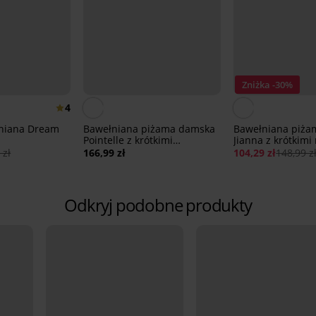
Zniżka -30%
4
niana Dream
Bawełniana piżama damska
Bawełniana piża
Pointelle z krótkimi
Jianna z krótkim
nogawkami
 zł
166,99 zł
104,29 zł
148,99 z
Odkryj podobne produkty