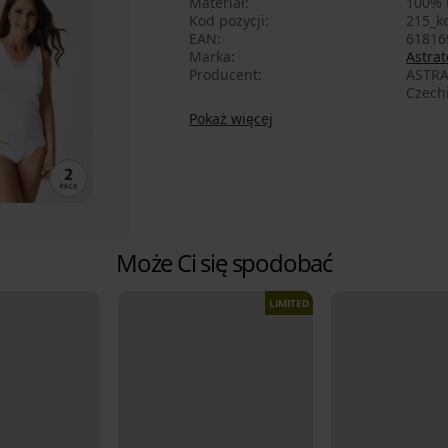
Materiał
100% 
Kod pozycji
215_k
EAN
61816
Marka
Astrat
Producent
ASTRA
Czech
Pokaż więcej
Może Ci się spodobać
LIMITED