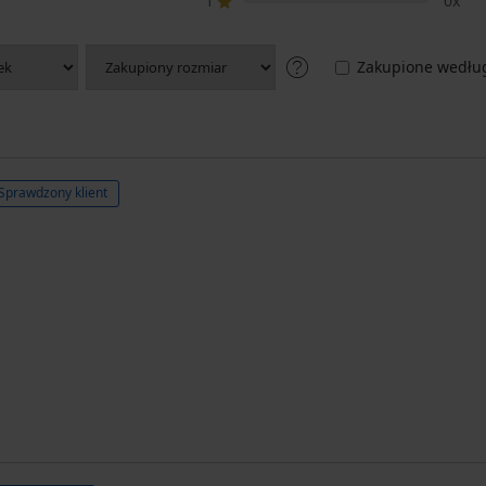
1
0x
Zakupione według
Sprawdzony klient