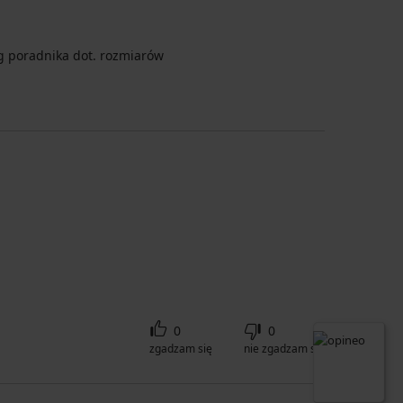
 poradnika dot. rozmiarów
0
0
zgadzam się
nie zgadzam się