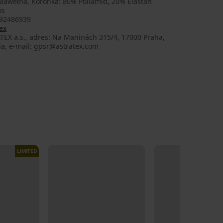
Bawełna, Koronka: 80% Poliamid, 20% Elastan
os
92486939
ex
TEX a.s., adres: Na Maninách 315/4, 17000 Praha,
ia, e-mail: gpsr@astratex.com
LIMITED