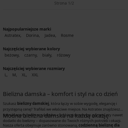
Strona 1/2
Najpopularniejsze marki
Astratex
Dorina
Jadea
Rosme
Najczęściej wybierane kolory
beżowy
czarny
biały
różowy
Najczęściej wybierane rozmiary
L
M
XL
XXL
Bielizna damska – komfort i styl na co dzień
Szukasz
bielizny damskiej
, która łączy w sobie wygodę, elegancję i
przystępną cenę? Trafiłaś we właściwe miejsce. Na Astratex znajdziesz
Modna bielizna damska na każdą okazję
szeroki asortyment produktów – od biustonoszy po gorsety czy nawet
dodatki do bielizny – dopasowane do Twoich różnych potrzeb i okazji.
Nasza oferta obejmuje zarówno stonowaną,
codzienną bieliznę dla