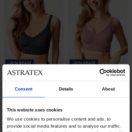
-20 % BRA20
-20 % BRA20
Biustonosz Sloggi Zero Feel
Biustonosz Sloggi Zero Feel
Bliss Bralette
Bliss Bralette
Consent
Details
About
194,99 zł
194,99 zł
155,99 zł
kod
BRA20
155,99 zł
kod
BRA20
This website uses cookies
We use cookies to personalise content and ads, to
provide social media features and to analyse our traffic.