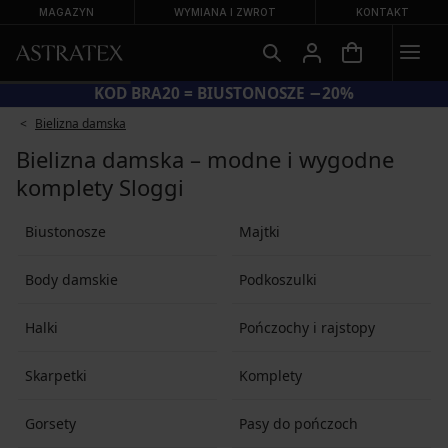
MAGAZYN
WYMIANA I ZWROT
KONTAKT
KOD BRA20 = BIUSTONOSZE −20%
Bielizna damska
Bielizna damska – modne i wygodne
komplety Sloggi
Biustonosze
Majtki
Body damskie
Podkoszulki
Halki
Pończochy i rajstopy
Skarpetki
Komplety
Gorsety
Pasy do pończoch