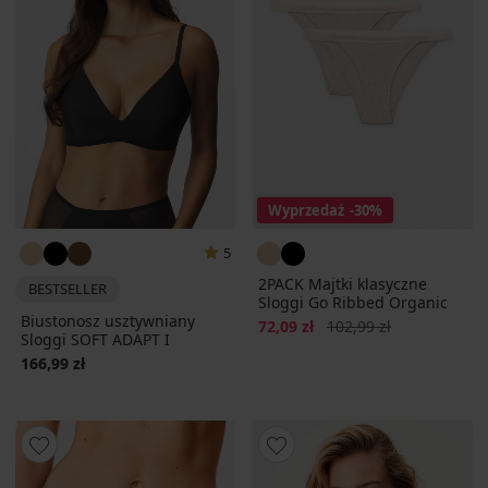
Wyprzedaż
-30%
5
2PACK Majtki klasyczne
BESTSELLER
Sloggi Go Ribbed Organic
Biustonosz usztywniany
Zniżka
Pierwotna cena
72,09 zł
102,99 zł
Sloggi SOFT ADAPT I
166,99 zł