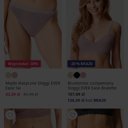
Wyprzedaż
-30%
-20 % BRA20
Majtki klasyczne Sloggi EVER
Biustonosz usztywniany
Ease Tai
Sloggi EVER Ease Bralette
Zniżka
Pierwotna cena
43,39 zł
61,99 zł
157,99 zł
126,39 zł
kod
BRA20