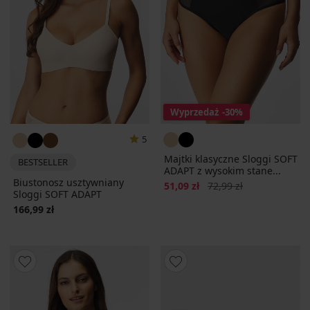
Wyprzedaż
-30%
5
Majtki klasyczne Sloggi SOFT
BESTSELLER
ADAPT z wysokim stane...
Biustonosz usztywniany
Zniżka
Pierwotna cena
51,09 zł
72,99 zł
Sloggi SOFT ADAPT
166,99 zł