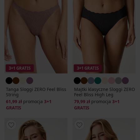
3+1 GRATIS
3+1 GRATIS
Tanga Sloggi ZERO Feel Bliss
Majtki klasyczne Sloggi ZERO
String
Feel Bliss High Leg
61,99 zł
promocja
3+1
79,99 zł
promocja
3+1
GRATIS
GRATIS