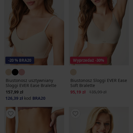
-20 % BRA20
Wyprzedaż
-30%
Biustonosz usztywniany
Biustonosz Sloggi EVER Ease
Sloggi EVER Ease Bralette
Soft Bralette
Zniżka
Pierwotna cena
157,99 zł
95,19 zł
135,99 zł
126,39 zł
kod
BRA20