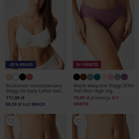
-20 % BRA20
3+1 GRATIS
Biustonosz nieusztywniany
Majtki klasyczne Sloggi ZERO
Sloggi Go Daily Cotton bez...
Feel Bliss High Leg
111,99 zł
79,99 zł
promocja
3+1
GRATIS
89,59 zł
kod
BRA20