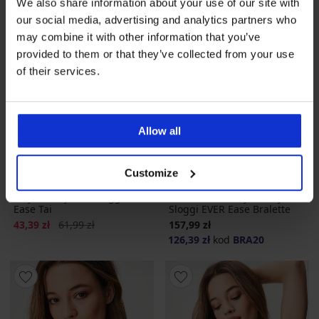
We also share information about your use of our site with
our social media, advertising and analytics partners who
may combine it with other information that you’ve
provided to them or that they’ve collected from your use
of their services.
Allow all
Wyprzedaż
-30%
-20 % BRA20
Customize
Majtki klasyczne Sloggi EVER
Biustonosz usztywniany
Ease Tai
Sloggi EVER Ease Bralette
Zniżka
Pierwotna cena
43,39 zł
61,99 zł
157,99 zł
126,39 zł
kod
BRA20