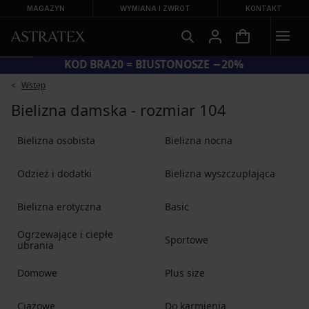
MAGAZYN
WYMIANA I ZWROT
KONTAKT
KOD BRA20 = BIUSTONOSZE −20%
Wstęp
Bielizna damska - rozmiar 104
Bielizna osobista
Bielizna nocna
Odzież i dodatki
Bielizna wyszczuplająca
Bielizna erotyczna
Basic
Ogrzewające i ciepłe
Sportowe
ubrania
Domowe
Plus size
Ciążowe
Do karmienia