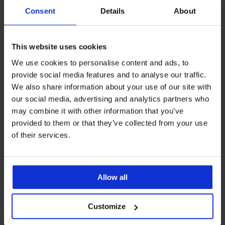
Consent
Details
About
This website uses cookies
We use cookies to personalise content and ads, to
provide social media features and to analyse our traffic.
We also share information about your use of our site with
Wyprzedaż
-60%
our social media, advertising and analytics partners who
may combine it with other information that you’ve
provided to them or that they’ve collected from your use
Ciepły dziewczęcy
of their services.
kombinezon Kigurumi z
kapturem
Zniżka
Pierwotna cena
82,00 zł
204,99 zł
Allow all
Customize