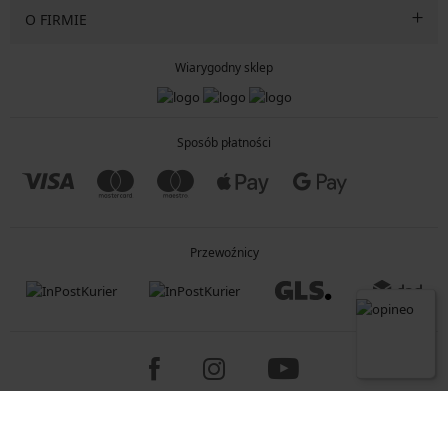
O FIRMIE
Wiarygodny sklep
Sposób płatności
Przewoźnicy
Copyright 2005-2026 © ASTRATEX a.s.
Programia - B2C, B2B, advanced e-commerce solutions