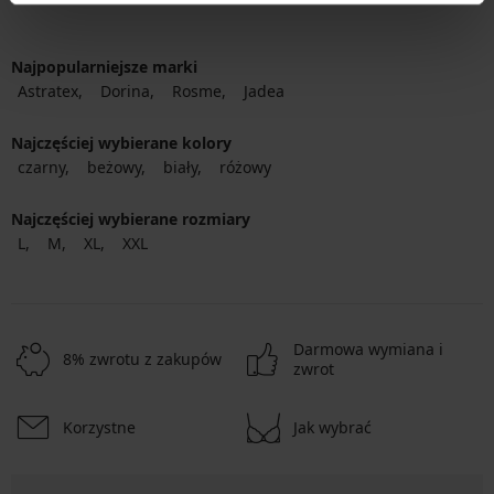
Najpopularniejsze marki
Astratex
Dorina
Rosme
Jadea
Najczęściej wybierane kolory
czarny
beżowy
biały
różowy
Najczęściej wybierane rozmiary
L
M
XL
XXL
Darmowa wymiana i
8% zwrotu z zakupów
zwrot
Korzystne
Jak wybrać