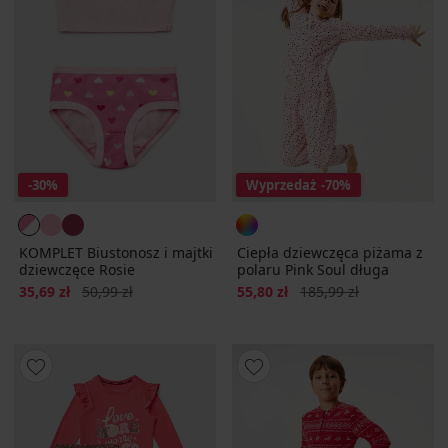
-30%
Wyprzedaż
-70%
KOMPLET Biustonosz i majtki
Ciepła dziewczęca piżama z
dziewczęce Rosie
polaru Pink Soul długa
Zniżka
Pierwotna cena
Zniżka
Pierwotna cena
35,69 zł
50,99 zł
55,80 zł
185,99 zł