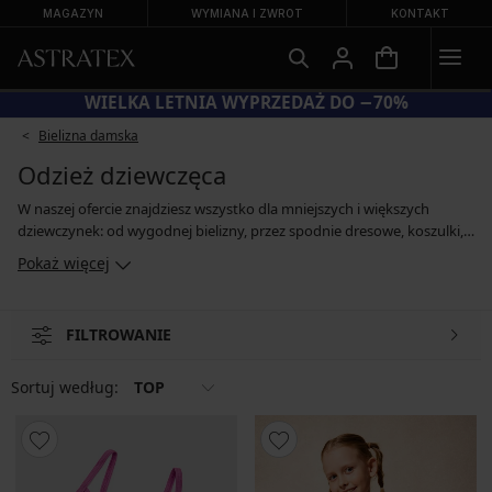
MAGAZYN
WYMIANA I ZWROT
KONTAKT
KOD BRA20 = BIUSTONOSZE −20%
Bielizna damska
Odzież dziewczęca
W naszej ofercie znajdziesz wszystko dla mniejszych i większych
dziewczynek: od wygodnej bielizny, przez spodnie dresowe, koszulki,
po piżamy. Znajdzie się coś dla miłośniczek zwierzęcych printów, jak i
Pokaż więcej
jednokolorowych wzorów. Szlafroki, odzież sportowa, bluzy i inne
ubrania dla małej bojowniczki, wykonane z wygodnych materiałów,
takich jak naturalna bawełna, hipoalergiczny bambus czy miękki
FILTROWANIE
modal.
Sortuj według:
TOP