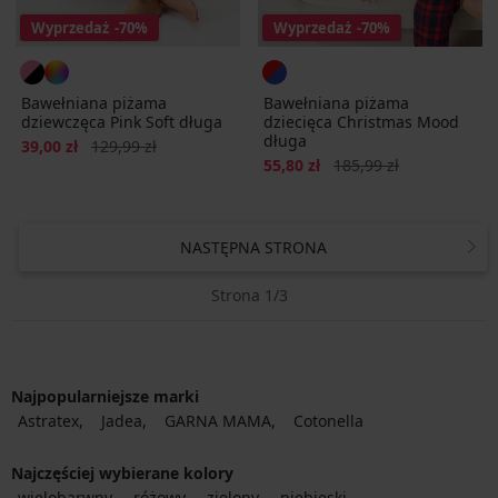
Wyprzedaż
-70%
Wyprzedaż
-70%
Bawełniana piżama
Bawełniana piżama
dziewczęca Pink Soft długa
dziecięca Christmas Mood
długa
Zniżka
Pierwotna cena
39,00 zł
129,99 zł
Zniżka
Pierwotna cena
55,80 zł
185,99 zł
NASTĘPNA STRONA
Strona 1/3
Najpopularniejsze marki
Astratex
Jadea
GARNA MAMA
Cotonella
Najczęściej wybierane kolory
wielobarwny
różowy
zielony
niebieski