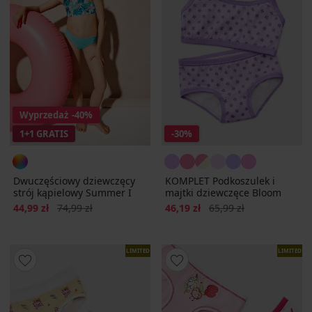
Wyprzedaż
-40%
1+1 GRATIS
-30%
Dwuczęściowy dziewczęcy
KOMPLET Podkoszulek i
strój kąpielowy Summer I
majtki dziewczęce Bloom
Zniżka
Pierwotna cena
Zniżka
Pierwotna cena
44,99 zł
74,99 zł
46,19 zł
65,99 zł
LIMITED
LIMITED