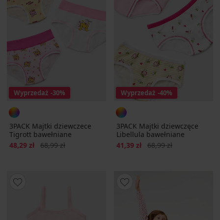
Wyprzedaż
-30%
Wyprzedaż
-40%
3PACK Majtki dziewczece
3PACK Majtki dziewczęce
Tigrott bawełniane
Libellula bawełniane
Zniżka
Pierwotna cena
Zniżka
Pierwotna cena
48,29 zł
68,99 zł
41,39 zł
68,99 zł