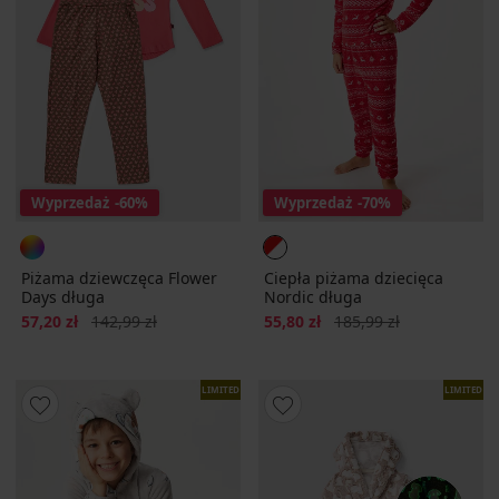
Wyprzedaż
-60%
Wyprzedaż
-70%
Piżama dziewczęca Flower
Ciepła piżama dziecięca
Days długa
Nordic długa
Zniżka
Pierwotna cena
Zniżka
Pierwotna cena
57,20 zł
142,99 zł
55,80 zł
185,99 zł
LIMITED
LIMITED