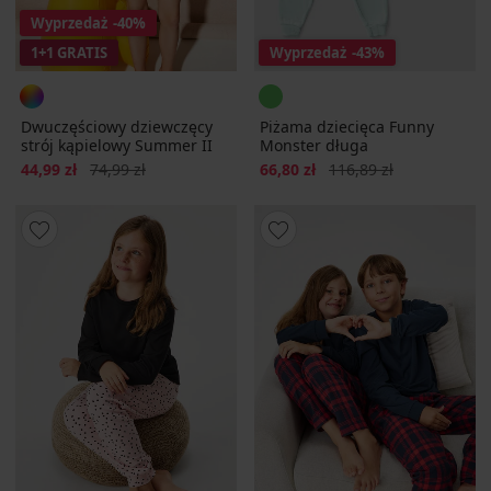
Wyprzedaż
-40%
1+1 GRATIS
Wyprzedaż
-43%
Dwuczęściowy dziewczęcy
Piżama dziecięca Funny
strój kąpielowy Summer II
Monster długa
Zniżka
Pierwotna cena
Zniżka
Pierwotna cena
44,99 zł
74,99 zł
66,80 zł
116,89 zł