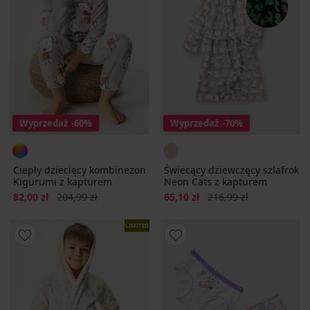
Wyprzedaż
-60%
Wyprzedaż
-70%
Ciepły dziecięcy kombinezon
Świecący dziewczęcy szlafrok
Kigurumi z kapturem
Neon Cats z kapturem
Zniżka
Pierwotna cena
Zniżka
Pierwotna cena
82,00 zł
204,99 zł
65,10 zł
216,99 zł
LIMITED