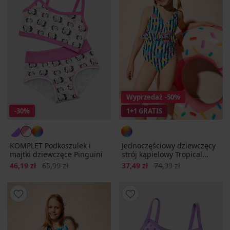
Wyprzedaż
-50%
-30%
1+1 GRATIS
KOMPLET Podkoszulek i
Jednoczęściowy dziewczęcy
majtki dziewczęce Pinguini
strój kąpielowy Tropical...
Zniżka
Pierwotna cena
Zniżka
Pierwotna cena
46,19 zł
65,99 zł
37,49 zł
74,99 zł