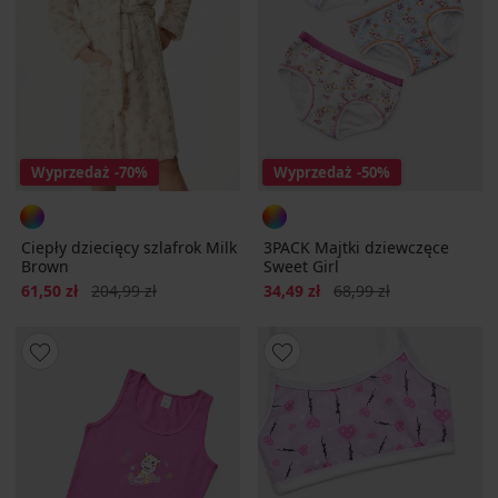
Wyprzedaż
-70%
Wyprzedaż
-50%
Ciepły dziecięcy szlafrok Milk
3PACK Majtki dziewczęce
Brown
Sweet Girl
Zniżka
Pierwotna cena
Zniżka
Pierwotna cena
61,50 zł
204,99 zł
34,49 zł
68,99 zł