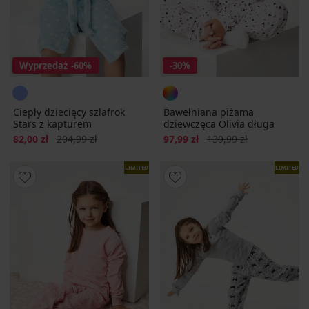
Wyprzedaż
-60%
-30%
Ciepły dziecięcy szlafrok
Bawełniana piżama
Stars z kapturem
dziewczęca Olivia długa
Zniżka
Pierwotna cena
Zniżka
Pierwotna cena
82,00 zł
204,99 zł
97,99 zł
139,99 zł
LIMITED
LIMITED