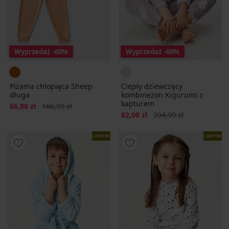
Wyprzedaż
-60%
Wyprzedaż
-60%
Piżama chłopięca Sheep
Ciepły dziewczęcy
długa
kombinezon Kigurumi z
kapturem
Zniżka
Pierwotna cena
66,80 zł
166,99 zł
Zniżka
Pierwotna cena
82,00 zł
204,99 zł
LIMITED
LIMITED