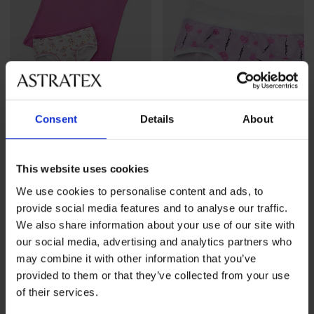
-30%
-30%
Consent
Details
About
KOMPLET Podkoszulek
KOMPLET Podkoszulek i
dziewczęcy i majtki Sweet
majtki dziewczęce Pinguini
Girl
Zniżka
Pierwotna cena
46,19 zł
65,99 zł
This website uses cookies
Zniżka
Pierwotna cena
58,79 zł
83,99 zł
We use cookies to personalise content and ads, to
provide social media features and to analyse our traffic.
LIMITED
We also share information about your use of our site with
our social media, advertising and analytics partners who
may combine it with other information that you’ve
provided to them or that they’ve collected from your use
of their services.