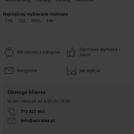
Najczęściej wybierane rozmiary
134
122
XXXL
146
Darmowa wymiana i
8% zwrotu z zakupów
zwrot
Korzystne
Jak wybrać
Obsługa klienta
W dni robocze od 8.00 do 16.00
713 822 963
info@astratex.pl