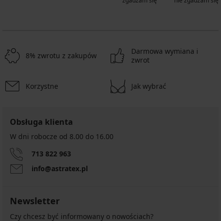
zgadzam się
nie zgadzam się
Darmowa wymiana i
8% zwrotu z zakupów
zwrot
Korzystne
Jak wybrać
Obsługa klienta
W dni robocze od 8.00 do 16.00
713 822 963
info@astratex.pl
Newsletter
Czy chcesz być informowany o nowościach?