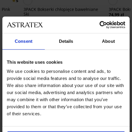
5
 Pink
3PACK Bokserki chłopięce bawełniane
3PACK Bokse
Ski
74,99 zł
92,99 zł
35,99 zł
kod
22,32 zł
kod:
GET20
Odkryj podobne produkty
Consent
Details
About
This website uses cookies
We use cookies to personalise content and ads, to
provide social media features and to analyse our traffic.
We also share information about your use of our site with
our social media, advertising and analytics partners who
may combine it with other information that you’ve
provided to them or that they’ve collected from your use
of their services.