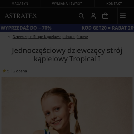
MAGAZYN
WYMIANA I ZWROT
KONTAKT
WIELKA LETNIA WYPRZEDAŻ DO −70%
Dziewczęce Stroje kąpielowe jednoczęściowe
Jednoczęściowy dziewczęcy strój
kąpielowy Tropical I
5
|
2
ocena