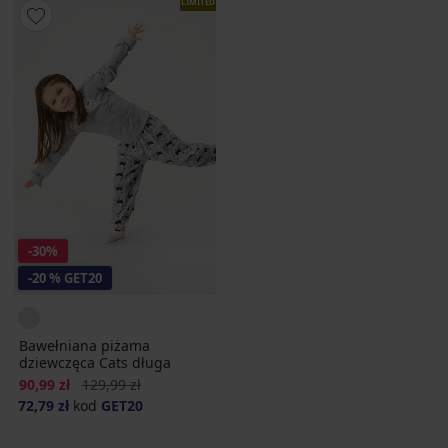
LIMITED
-30%
-20 % GET20
Bawełniana piżama
dziewczęca Cats długa
Zniżka
Pierwotna cena
90,99 zł
129,99 zł
72,79 zł
kod
GET20