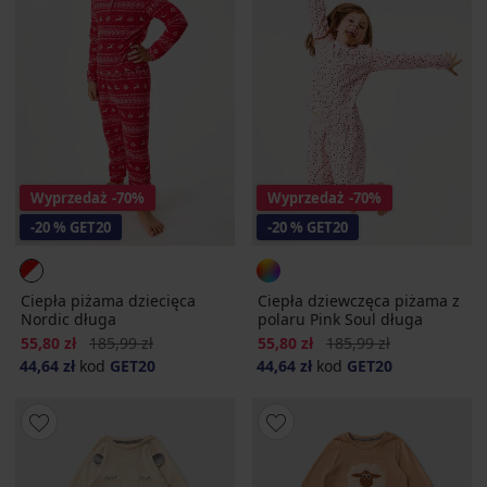
Wyprzedaż
-70%
Wyprzedaż
-70%
-20 % GET20
-20 % GET20
Ciepła piżama dziecięca
Ciepła dziewczęca piżama z
Nordic długa
polaru Pink Soul długa
Zniżka
Pierwotna cena
Zniżka
Pierwotna cena
55,80 zł
185,99 zł
55,80 zł
185,99 zł
44,64 zł
kod
GET20
44,64 zł
kod
GET20