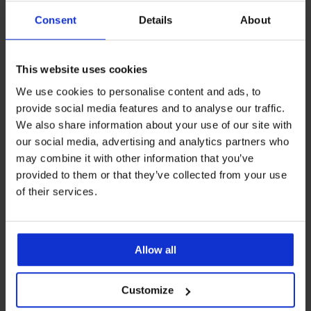
Consent
Details
About
This website uses cookies
We use cookies to personalise content and ads, to
provide social media features and to analyse our traffic.
We also share information about your use of our site with
our social media, advertising and analytics partners who
Wyprzedaż
-60%
Wyprzedaż
-60%
may combine it with other information that you’ve
-20 % GET20
-20 % GET20
provided to them or that they’ve collected from your use
of their services.
Ciepły dziewczęcy
Ciepły dziecięcy szlafrok
kombinezon Kigurumi z
Stars z kapturem
kapturem
Zniżka
Pierwotna cena
82,00 zł
204,99 zł
Zniżka
Pierwotna cena
82,00 zł
204,99 zł
65,60 zł
kod
GET20
Allow all
65,60 zł
kod
GET20
Customize
LIMITED
LIMITED