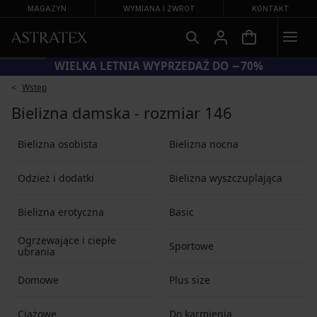
MAGAZYN
WYMIANA I ZWROT
KONTAKT
WIELKA LETNIA WYPRZEDAŻ DO −70%
Wstęp
Bielizna damska - rozmiar 146
Bielizna osobista
Bielizna nocna
Odzież i dodatki
Bielizna wyszczuplająca
Bielizna erotyczna
Basic
Ogrzewające i ciepłe
Sportowe
ubrania
Domowe
Plus size
Ciążowe
Do karmienia