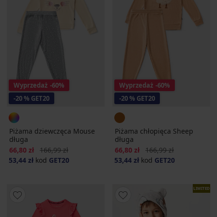
Wyprzedaż
-60%
Wyprzedaż
-60%
-20 % GET20
-20 % GET20
Piżama dziewczęca Mouse
Piżama chłopięca Sheep
długa
długa
Zniżka
Pierwotna cena
Zniżka
Pierwotna cena
66,80 zł
166,99 zł
66,80 zł
166,99 zł
53,44 zł
kod
GET20
53,44 zł
kod
GET20
LIMITED