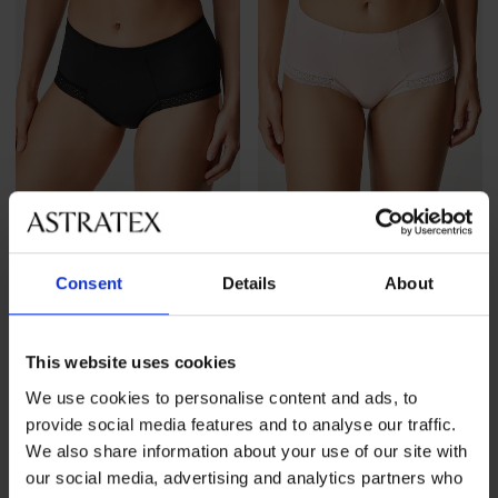
Wyprzedaż
-40%
Wyprzedaż
-40%
Consent
Details
About
Majtki klasyczne Honey II z
Majtki klasyczne Honey II z
wysokim stanem
wysokim stanem
Zniżka
Pierwotna cena
Zniżka
Pierwotna cena
55,79 zł
92,99 zł
55,79 zł
92,99 zł
This website uses cookies
We use cookies to personalise content and ads, to
provide social media features and to analyse our traffic.
We also share information about your use of our site with
our social media, advertising and analytics partners who