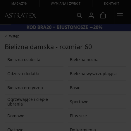
MAGAZYN
WYMIANA I ZWROT
KONTAKT
KOD BRA20 = BIUSTONOSZE −20%
Wstęp
Bielizna damska - rozmiar 60
Bielizna osobista
Bielizna nocna
Odzież i dodatki
Bielizna wyszczuplająca
Bielizna erotyczna
Basic
Ogrzewające i ciepłe
Sportowe
ubrania
Domowe
Plus size
Ciążowe
Do karmienia