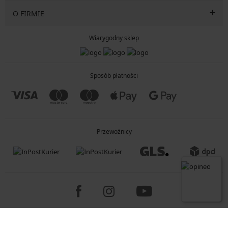
O FIRMIE
Wiarygodny sklep
Sposób płatności
Przewoźnicy
Copyright 2005-2026 © ASTRATEX a.s.
Programia - B2C, B2B, advanced e-commerce solutions