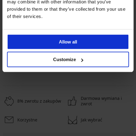
may combine it with other information that you’ve
provided to them or that they’ve collected from your use
of their services.
Najpopularniejsze marki
Astratex
Dorina
Rosme
Jadea
Najczęściej wybierane kolory
Allow all
czarny
beżowy
biały
różowy
Customize
Najczęściej wybierane rozmiary
L
M
XL
XXL
Darmowa wymiana i
8% zwrotu z zakupów
zwrot
Korzystne
Jak wybrać