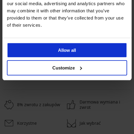
our social media, advertising and analytics partners who
may combine it with other information that you’ve
provided to them or that they’ve collected from your use
Najpopularniejsze marki
of their services.
Astratex
Dorina
Rosme
Jadea
Najczęściej wybierane kolory
Allow all
czarny
beżowy
biały
różowy
Najczęściej wybierane rozmiary
Customize
L
M
XL
XXL
Darmowa wymiana i
8% zwrotu z zakupów
zwrot
Korzystne
Jak wybrać