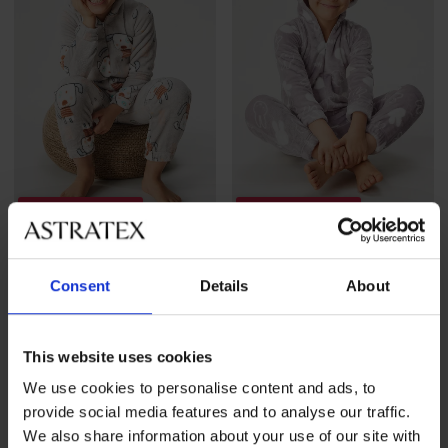
Wyprzedaż
-60%
Wyprzedaż
-60%
Ciepły dziecięcy kombinezon
Ciepły dziewczęcy
Consent
Details
About
Kigurumi z kapturem
kombinezon Kigurumi z
kapturem
Zniżka
Pierwotna cena
82,00 zł
204,99 zł
Zniżka
Pierwotna cena
82,00 zł
204,99 zł
This website uses cookies
We use cookies to personalise content and ads, to
provide social media features and to analyse our traffic.
We also share information about your use of our site with