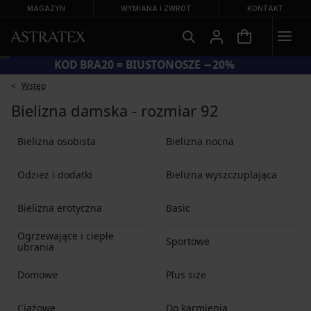
MAGAZYN
WYMIANA I ZWROT
KONTAKT
KOD BRA20 = BIUSTONOSZE −20%
Wstęp
Bielizna damska - rozmiar 92
Bielizna osobista
Bielizna nocna
Odzież i dodatki
Bielizna wyszczuplająca
Bielizna erotyczna
Basic
Ogrzewające i ciepłe
Sportowe
ubrania
Domowe
Plus size
Ciążowe
Do karmienia