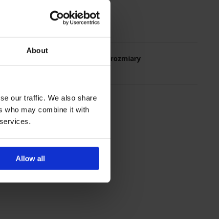
About
Najczęściej wybierane rozmiary
L
M
XL
XXL
se our traffic. We also share
ers who may combine it with
 services.
Allow all