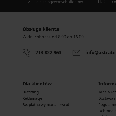
dla zalogowanych klientów
On
Obsługa klienta
W dni robocze od 8.00 do 16.00
713 822 963
info@astrate
Dla klientów
Inform
Brafitting
Tabela ro
Reklamacje
Dostawa i
Bezpłatna wymiana i zwrot
Regulami
Ochrona 