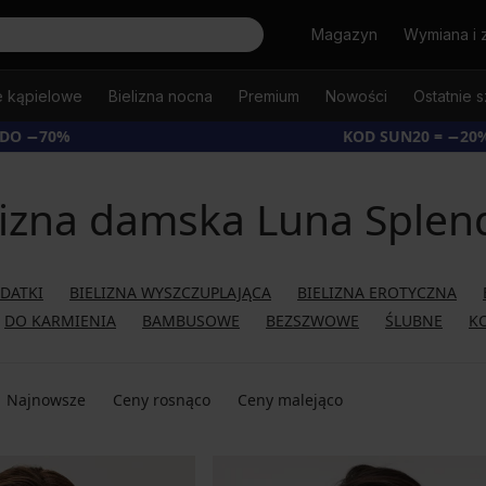
Szukaj
Magazyn
Wymiana i 
e kąpielowe
Bielizna nocna
Premium
Nowości
Ostatnie s
 DO −70%
KOD SUN20 = −20
lizna damska Luna Splen
ODATKI
BIELIZNA WYSZCZUPLAJĄCA
BIELIZNA EROTYCZNA
DO KARMIENIA
BAMBUSOWE
BEZSZWOWE
ŚLUBNE
K
Najnowsze
Ceny rosnąco
Ceny malejąco