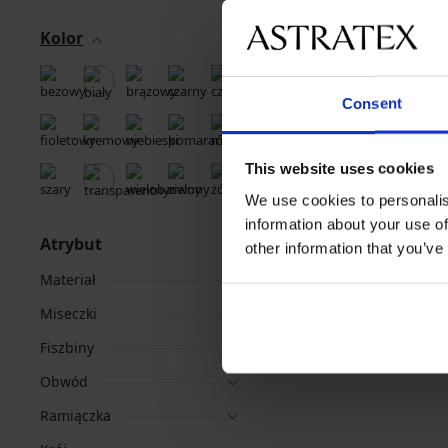
Kolor
Consent
Najpopularniejsze ma
Astratex
Dorina
This website uses cookies
We use cookies to personalis
information about your use of
Atrybut
other information that you’ve
Materiał
Miseczki
Fiszbiny
Obwód
Ramiączka