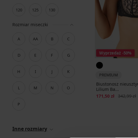
120
125
130
Rozmiar miseczki
A
AA
B
C
Wyprzedaż
-50%
D
E
F
G
H
I
J
K
PREMIUM
Biustonosz nieuszt
L
M
N
O
Lilium Ba...
Zniżka
Pierwotna 
171,50 zł
342,99 zł
P
Inne rozmiary