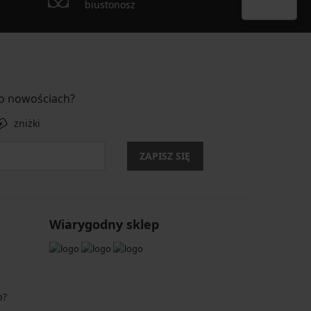
biustonosz
 o nowościach?
zniżki
ZAPISZ SIĘ
Wiarygodny sklep
p?