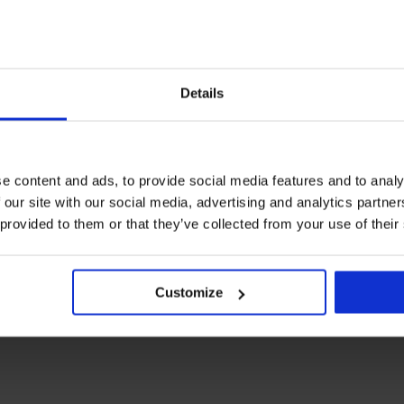
Details
rki
Najczęściej wybierane kolory
Rosme
Jadea
beżowy
czarny
biały
różowy
e content and ads, to provide social media features and to analy
 our site with our social media, advertising and analytics partn
 provided to them or that they’ve collected from your use of their
Customize