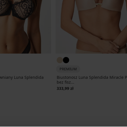
PREMIUM
ywniany Luna Splendida
Biustonosz Luna Splendida Miracle 
bez fisz...
cena
333,99 zł