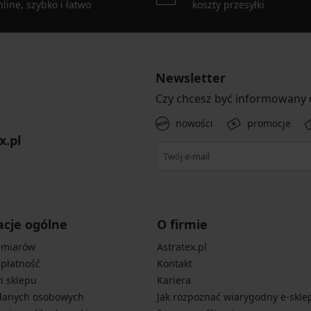
line, szybko i łatwo
koszty przesyłki
Newsletter
Czy chcesz być informowany
nowości
promocje
x.pl
acje ogólne
O firmie
zmiarów
Astratex.pl
 płatność
Kontakt
n sklepu
Kariera
danych osobowych
Jak rozpoznać wiarygodny e-skle