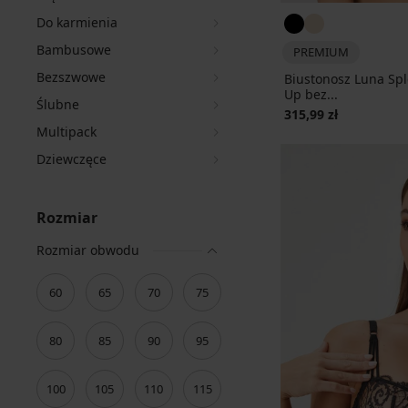
Do karmienia
Bambusowe
PREMIUM
Bezszwowe
Biustonosz Luna Sp
Up bez...
Ślubne
315,99 zł
Multipack
Dziewczęce
Rozmiar
Rozmiar obwodu
60
65
70
75
80
85
90
95
100
105
110
115