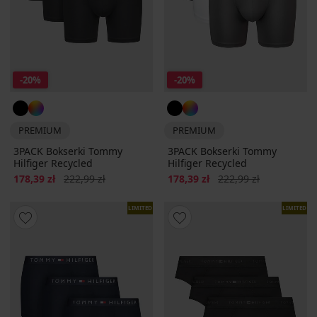
-20%
-20%
PREMIUM
PREMIUM
3PACK Bokserki Tommy
3PACK Bokserki Tommy
Hilfiger Recycled
Hilfiger Recycled
Zniżka
Pierwotna cena
Zniżka
Pierwotna cena
178,39 zł
222,99 zł
178,39 zł
222,99 zł
LIMITED
LIMITED