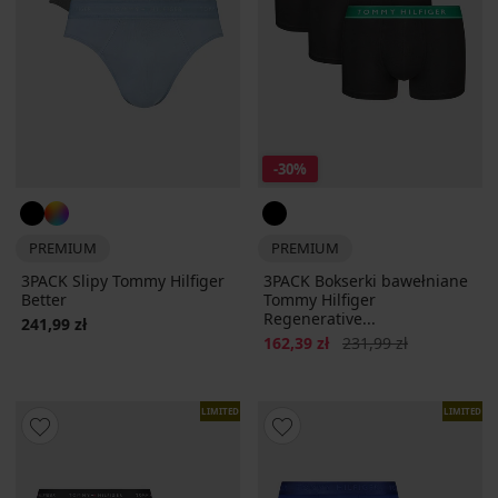
-30%
PREMIUM
PREMIUM
3PACK Slipy Tommy Hilfiger
3PACK Bokserki bawełniane
Better
Tommy Hilfiger
Regenerative...
241,99 zł
Zniżka
Pierwotna cena
162,39 zł
231,99 zł
LIMITED
LIMITED