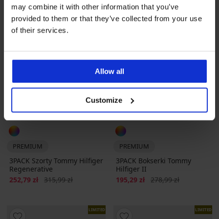
may combine it with other information that you’ve
provided to them or that they’ve collected from your use
of their services.
Allow all
Customize
-20%
-30%
PREMIUM
PREMIUM
3PACK Szorty Tommy Hilfiger
3PACK Bokserki Tommy
Regenerative
Hilfiger II
Zniżka
Pierwotna cena
Zniżka
Pierwotna cena
252,79 zł
315,99 zł
195,29 zł
278,99 zł
LIMITED
LIMITED