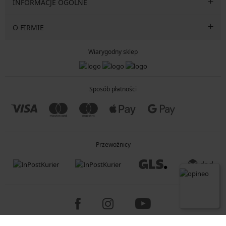
INFORMACJE OGÓLNE
O FIRMIE
Wiarygodny sklep
Sposób płatności
Przewoźnicy
Copyright 2005-2026 © ASTRATEX a.s.