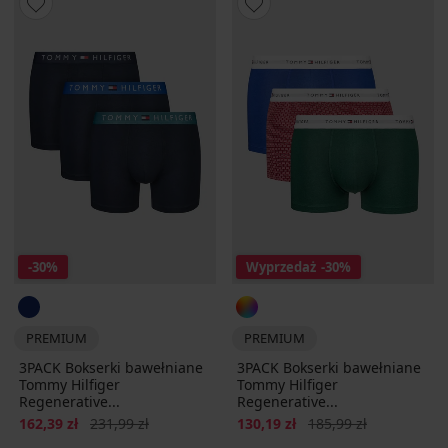
-30%
Wyprzedaż
-30%
PREMIUM
PREMIUM
3PACK Bokserki bawełniane
3PACK Bokserki bawełniane
Tommy Hilfiger
Tommy Hilfiger
Regenerative...
Regenerative...
Zniżka
Pierwotna cena
Zniżka
Pierwotna cena
162,39 zł
231,99 zł
130,19 zł
185,99 zł