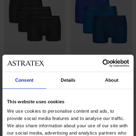
-20%
Consent
Details
About
PREMIUM
PREMIUM
3PACK Bokserki Tommy
3PACK Bokserki Tommy
Hilfiger III
Hilfiger Sustainable
This website uses cookies
Zniżka
Pierwotna cena
222,99 zł
193,59 zł
241,99 zł
We use cookies to personalise content and ads, to
provide social media features and to analyse our traffic.
LIMITED
LIMITED
We also share information about your use of our site with
our social media, advertising and analytics partners who