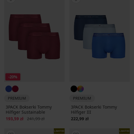
-20%
PREMIUM
PREMIUM
3PACK Bokserki Tommy
3PACK Bokserki Tommy
Hilfiger Sustainable
Hilfiger III
Zniżka
Pierwotna cena
193,59 zł
241,99 zł
222,99 zł
LIMITED
LIMITED