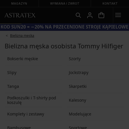
MAGAZYN
WYMIANA I ZWROT
KONTAKT
KOD SUN20 = −20% NA PRZECENIONE STROJE KĄPIELOWE
Bielizna męska
Bielizna męska osobista Tommy Hilfiger
Bokserki męskie
Szorty
Slipy
Jockstrapy
Tanga
Skarpetki
Podkoszulki i T-shirty pod
Kalesony
koszulę
Komplety i zestawy
Modelujące
Bambusowe
Sportowe