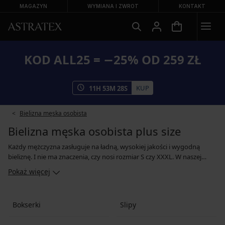
MAGAZYN
WYMIANA I ZWROT
KONTAKT
KOD ALL25 = −25% OD 259 ZŁ
KUP
11
H
53
M
27
S
Bielizna męska osobista
Bielizna męska osobista plus size
Każdy mężczyzna zasługuje na ładną, wysokiej jakości i wygodną
bieliznę. I nie ma znaczenia, czy nosi rozmiar S czy XXXL. W naszej
ofercie znajdziesz szeroki wybór wygodnych bokserek, szortów i
Pokaż więcej
slipów w większych rozmiarach. Do wyboru masz wesołe, kolorowe
szorty, markowe bokserki o sportowym kroju oraz slipy basic w
podstawowych kolorach. A jeśli nie chcesz kupować pojedynczych
Bokserki
Slipy
modeli, możesz kupić bieliznę w korzystnym cenowo zestawie.