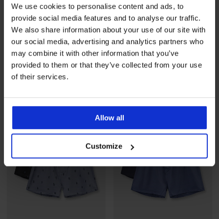
We use cookies to personalise content and ads, to
provide social media features and to analyse our traffic.
-25 % ALL25
-25 % ALL25
We also share information about your use of our site with
5
5
our social media, advertising and analytics partners who
3 PACK bokserek w puszce
5PACK slipów w tubie
may combine it with other information that you’ve
157,99 zł
166,99 zł
provided to them or that they’ve collected from your use
118,49 zł
kod
ALL25
125,24 zł
kod
ALL25
of their services.
LIMITED
LIMITED
Allow all
Customize