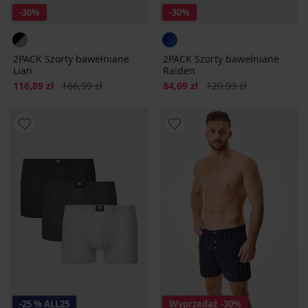
-30%
-30%
2PACK Szorty bawełniane
2PACK Szorty bawełniane
Lian
Raiden
Zniżka
Pierwotna cena
Zniżka
Pierwotna cena
116,89 zł
166,99 zł
84,69 zł
120,99 zł
-25 % ALL25
Wyprzedaż
-30%