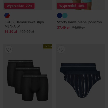
Wyprzedaż
-70%
Wyprzedaż
-50%
3PACK Bambusowe slipy
Szorty bawełniane Johnston
MEN-A IV
Zniżka
Pierwotna cena
37,49 zł
74,99 zł
Zniżka
Pierwotna cena
36,30 zł
120,99 zł
LIMITED