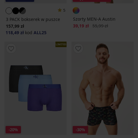
5
Szorty MEN-A Austin
3 PACK bokserek w puszce
Zniżka
Pierwotna cena
39,19 zł
55,99 zł
157,99 zł
118,49 zł
kod
ALL25
LIMITED
-20%
-30%