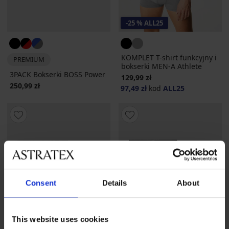
-25 % ALL25
KOMPLET T-shirt funkcyjny i
PREMIUM
bokserki MEN-A Athlete
3PACK Bokserki BOSS Power
129,99 zł
250,99 zł
97,49 zł
kod
ALL25
Consent
Details
About
This website uses cookies