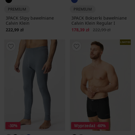
PREMIUM
PREMIUM
3PACK Slipy bawełniane
3PACK Bokserki bawełniane
Calvin Klein
Calvin Klein Regular I
Zniżka
Pierwotna cena
222,99 zł
178,39 zł
222,99 zł
LIMITED
-30%
Wyprzedaż
-60%