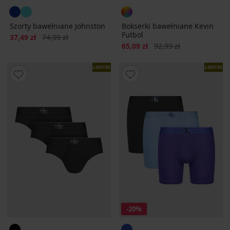
Szorty bawełniane Johnston
Bokserki bawełniane Kevin
Futbol
Zniżka
Pierwotna cena
37,49 zł
74,99 zł
Zniżka
Pierwotna cena
65,09 zł
92,99 zł
LIMITED
LIMITED
-20%