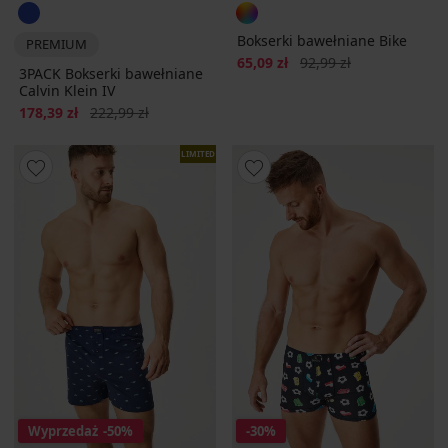
Bokserki bawełniane Bike
PREMIUM
Zniżka
Pierwotna cena
65,09 zł
92,99 zł
3PACK Bokserki bawełniane
Calvin Klein IV
Zniżka
Pierwotna cena
178,39 zł
222,99 zł
LIMITED
Wyprzedaż
-50%
-30%