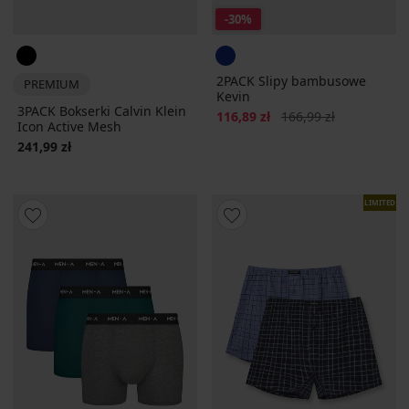
-30%
2PACK Slipy bambusowe
PREMIUM
Kevin
3PACK Bokserki Calvin Klein
Zniżka
Pierwotna cena
116,89 zł
166,99 zł
Icon Active Mesh
241,99 zł
LIMITED