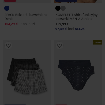
2PACK Bokserki bawełniane
KOMPLET T-shirt funkcyjny i
Denis
bokserki MEN-A Athlete
Zniżka
Pierwotna cena
104,29 zł
148,99 zł
129,99 zł
97,49 zł
kod
ALL25
LIMITED