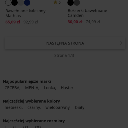
5
Bokserki bawełniane
Bawełniane kalesony
Camden
Mathias
Zniżka
Pierwotna cena
Zniżka
Pierwotna cena
30,00 zł
74,99 zł
65,09 zł
92,99 zł
NASTĘPNA STRONA
Strona 1/3
Najpopularniejsze marki
CECEBA
MEN-A
Lonka
Haster
Najczęściej wybierane kolory
niebieski
czarny
wielobarwny
biały
Najczęściej wybierane rozmiary
L
XL
XXL
XXXL