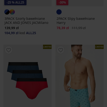
-25 % ALL25
-30%
3PACK Szorty bawełniane
2PACK Slipy bawełniane
JACK AND JONES JACMilano
Harry
Zniżka
Pierwotna cena
139,99 zł
78,39 zł
111,99 zł
104,99 zł
kod
ALL25
LIMITED
LIMITED