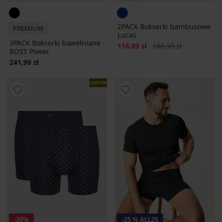
2PACK Bokserki bambusowe
PREMIUM
Lucas
3PACK Bokserki bawełniane
Zniżka
Pierwotna cena
116,89 zł
166,99 zł
BOSS Power
241,99 zł
LIMITED
-30%
-25 % ALL25