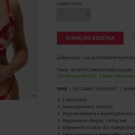
Liczba sztuk:
DODAJ DO KOSZYKA
Bezpłatna wymiana 
Towar do NATYCHMIASTOWEJ wysyłki.
Zamów jeszcze dziś, a towar otrzyma
OPIS
DOSTAWA I PŁATNOŚĆ
WYM
Z fiszbinami
Nieusztywniane miseczki
Wyprodukowano z wykorzystaniem z
Regulowana długość ramiączek
Odpowiednie także dla małego bius
Tylne zapięcie na dwie haftki z trz