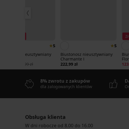
Wyprzedaż
Zniżka -70%
Z
5
5
Biustonosz nieusztywniany
Biustonosz nieusztywniany
Biu
Bird
Charmante I
Flo
106,80 zł
355,99 zł
222,99 zł
123
8% zwrotu z zakupów
D
dla zalogowanych klientów
On
Obsługa klienta
Wyprzedaż
-40%
-50%
LIMITED
LIMITED
LIMITED
W dni robocze od 8.00 do 16.00