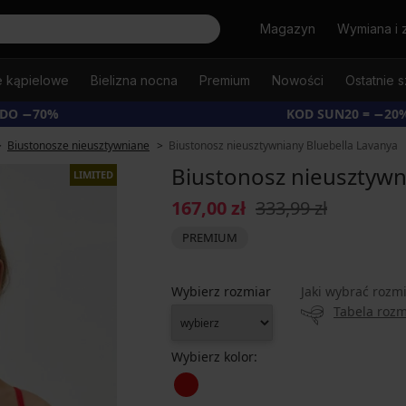
Szukaj
Magazyn
Wymiana i 
e kąpielowe
Bielizna nocna
Premium
Nowości
Ostatnie s
 DO −70%
KOD SUN20 = −20
Biustonosze nieusztywniane
Biustonosz nieusztywniany Bluebella Lavanya
Biustonosz nieusztywn
LIMITED
167,00 zł
333,99 zł
PREMIUM
Wybierz rozmiar
Jaki wybrać rozm
Tabela roz
Wybierz kolor: