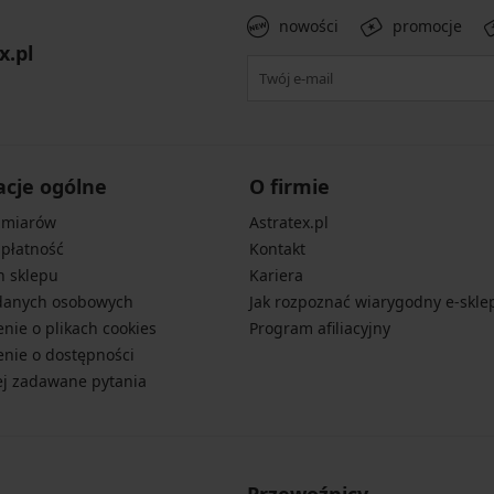
nowości
promocje
x.pl
acje ogólne
O firmie
zmiarów
Astratex.pl
 płatność
Kontakt
n sklepu
Kariera
danych osobowych
Jak rozpoznać wiarygodny e-skle
nie o plikach cookies
Program afiliacyjny
nie o dostępności
ej zadawane pytania