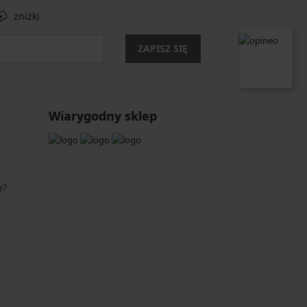
zniżki
ZAPISZ SIĘ
Wiarygodny sklep
p?