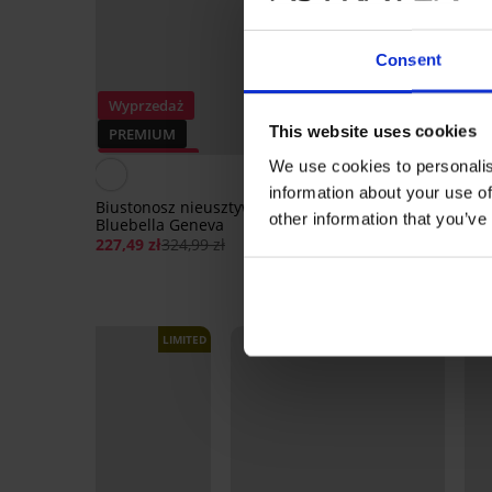
Consent
Wyprzedaż
Wyprzedaż
This website uses cookies
PREMIUM
PREMIUM
Zniżka -30%
Zniżka -30%
We use cookies to personalis
5
information about your use of
Biustonosz nieusztywniany
Biustonosz nieusztyw
other information that you’ve
Bluebella Geneva
Bluebella Amarosa
227,49 zł
324,99 zł
259,69 zł
370,99 zł
LIMITED
LIMITED