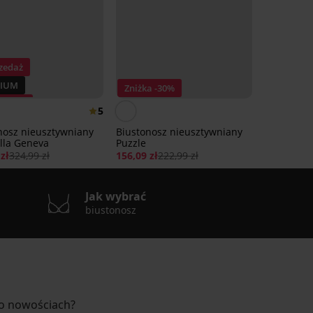
zedaż
IUM
Zniżka -30%
a -30%
5
nosz nieusztywniany
Biustonosz nieusztywniany
lla Geneva
Puzzle
zł
324,99 zł
156,09 zł
222,99 zł
Jak wybrać
biustonosz
 o nowościach?