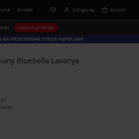
zwrot
Kontakt
Zaloguj się
Koszyk
ztuki
Letnia wyprzedaż
% NA PRZECENIONE STROJE KĄPIELOWE
iany Bluebella Lavanya
iar?
miarów