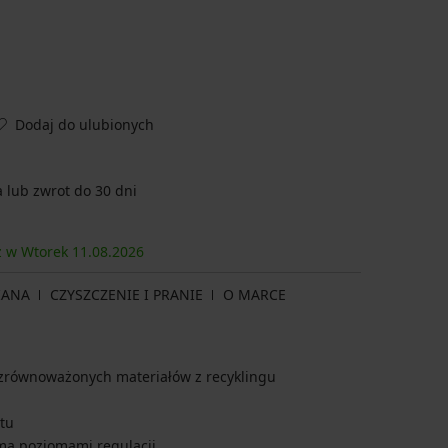
Dodaj do ulubionych
lub zwrot do 30 dni
sz w Wtorek
11.08.
2026
IANA
CZYSZCZENIE I PRANIE
O MARCE
równoważonych materiałów z recyklingu
tu
ema poziomami regulacji