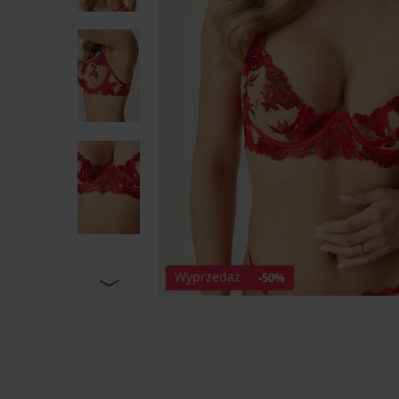
Wyprzedaż
-50%