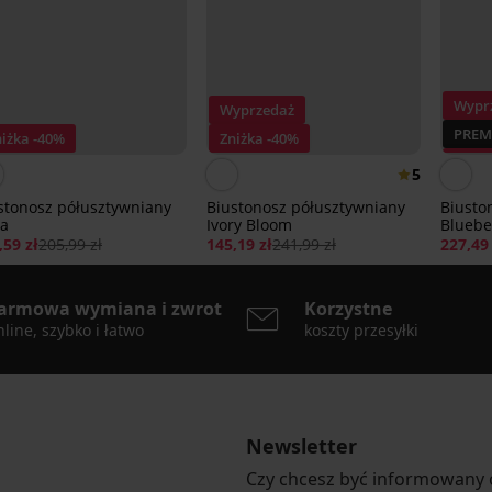
Wypr
Wyprzedaż
PREM
niżka -40%
Zniżka -40%
Zniżk
5
stonosz półusztywniany
Biustonosz półusztywniany
Biusto
ra
Ivory Bloom
Bluebe
,59 zł
205,99 zł
145,19 zł
241,99 zł
227,49 
armowa wymiana i zwrot
Korzystne
line, szybko i łatwo
koszty przesyłki
Newsletter
Czy chcesz być informowany