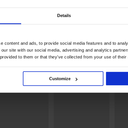
Details
Zniżka -50%
Zniżka -30%
e content and ads, to provide social media features and to analy
 our site with our social media, advertising and analytics partn
niany
Zmysłowy biustonosz
Biustonosz nieusztywnia
 provided to them or that they’ve collected from your use of their
nieusztywniany Olivia
Wave koronkowy
130,00 zł
259,99 zł
247,09 zł
352,99 zł
Odkryj podobne produkty
Customize
LIMITED
LIMITED