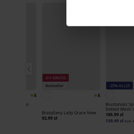
25
3+1 GRATIS
IS
Bestseller
-25% ALL25
5
5
asyczne Bamboo
Biustonosz Sp
Dotted Mesh I
Brazyliany Lady Grace New
185,99 zł
92,99 zł
139,49 zł
d:
ALL25
kod: