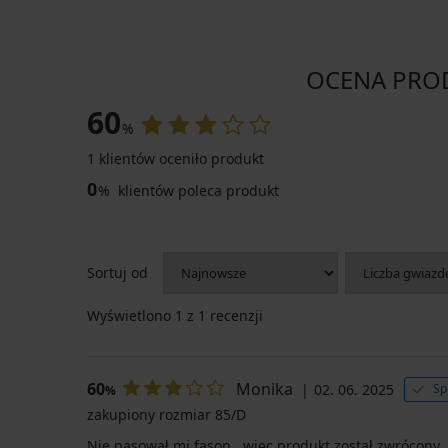
OCENA PRODU
60
%
1 klientów oceniło produkt
0
%
klientów poleca produkt
Sortuj od
Wyświetlono
1
z 1 recenzji
60
Monika
02. 06. 2025
Sp
%
zakupiony rozmiar 85/D
Nie pasował mi fason , więc produkt został zwrócony