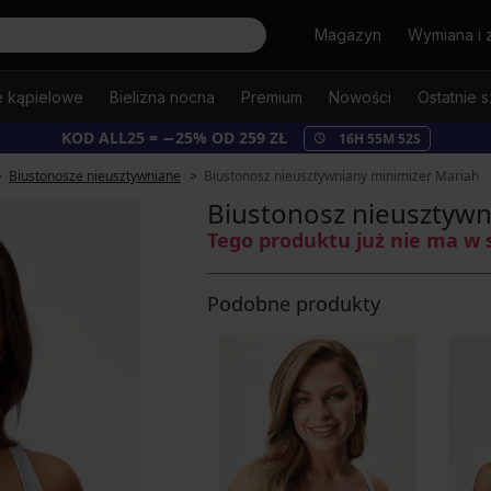
Szukaj
Magazyn
Wymiana i 
e kąpielowe
Bielizna nocna
Premium
Nowości
Ostatnie s
KOD ALL25 = −25% OD 259 ZŁ
16
H
55
M
51
S
Biustonosze nieusztywniane
Biustonosz nieusztywniany minimizer Mariah
Biustonosz nieusztywn
Tego produktu już nie ma w 
Podobne produkty