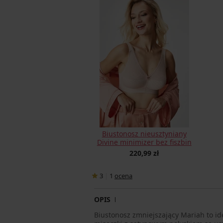
Biustonosz nieusztyniany
Divine minimizer bez fiszbin
220,99 zł
3
|
1
ocena
OPIS
Biustonosz zmniejszający Mariah to id