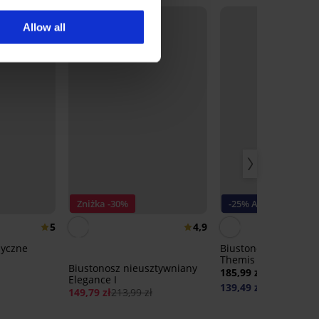
Allow all
Zniżka -30%
-25% ALL25
5
4,9
syczne
Biustonosz usztywni
Themis Lace Nature
Biustonosz nieusztywniany
185,99 zł
Elegance I
139,49 zł
kod:
ALL25
149,79 zł
213,99 zł