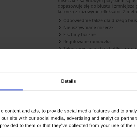
miseczki z satynowym połyskiem są usz
dopasowuje się do biustu i zmniejsza 
koronką z różowymi refleksami. Z met
Odpowiednie także dla dużego bius
Nieusztywniane miseczki
Fiszbiny boczne
Regulowane ramiączka
Tylne zapięcie na trzy haftki z czt
Połączenie materiałów
Efekt pomniejszający
Certyfikat jakości i bezpieczeństw
Details
Materiał
58% po
Kod pozycji
FXMZ
Marka
Dorin
Producent
HOP L
2.25, 
e content and ads, to provide social media features and to analy
enqui
 our site with our social media, advertising and analytics partn
 provided to them or that they’ve collected from your use of their
Może Ci się spodobać