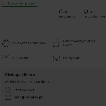
Polecam ten produkt
0
0
zgadzam się
nie zgadzam się
Darmowa wymiana i
8% zwrotu z zakupów
zwrot
Korzystne
Jak wybrać
Obsługa klienta
W dni robocze od 8.00 do 16.00
713 822 963
info@astratex.pl