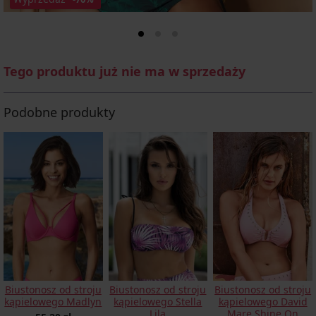
Tego produktu już nie ma w sprzedaży
Podobne produkty
Biustonosz od stroju
Biustonosz od stroju
Biustonosz od stroju
kąpielowego Madlyn
kąpielowego Stella
kąpielowego David
Lila
Mare Shine On