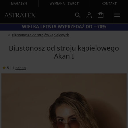
MAGAZYN
WYMIANA I ZWROT
KONTAKT
KOD BRA20 = BIUSTONOSZE −20%
Biustonosze do strojów kąpielowych
Biustonosz od stroju kąpielowego
Akan I
5
|
1
ocena