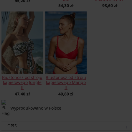
55,20 zł
54,30 zł
93,60 zł
Biustonosz od stroju
Biustonosz od stroju
kąpielowego Jungle
kąpielowego Mango
II
II
47,40 zł
49,80 zł
Wyprodukowano w Polsce
OPIS