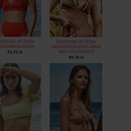
ustonosz od stroju
Biustonosz od stroju
ąpielowego Amilia
kąpielowego bikini David
Mare Arty Modern
53,70 zł
89,70 zł