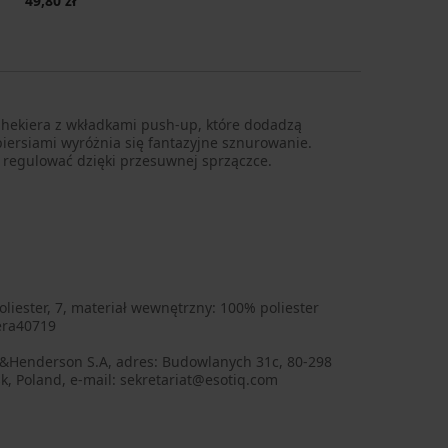
49,80 zł
hekiera z wkładkami push-up, które dodadzą
iersiami wyróżnia się fantazyjne sznurowanie.
regulować dzięki przesuwnej sprzączce.
liester, 7, materiał wewnętrzny: 100% poliester
era40719
q&Henderson S.A, adres: Budowlanych 31c, 80-298
, Poland, e-mail: sekretariat@esotiq.com