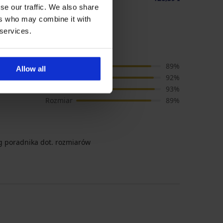
se our traffic. We also share
ers who may combine it with
 services.
go Shekiera
Cena
89%
Allow all
Jakość
92%
Kolor
93%
Rozmiar
89%
 poradnika dot. rozmiarów