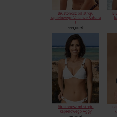
Biustonosz od stroju
Bi
kąpielowego Vacanze Sahara
k
I
111,00 zł
Biustonosz od stroju
Bi
kąpielowego Aggy
k
49,20 zł