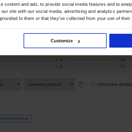
e content and ads, to provide social media features and to analy
 our site with our social media, advertising and analytics partn
 provided to them or that they’ve collected from your use of their
UKTU Biustonosz od stroju kąpielowe
5
4x
Customize
4
1x
3
0x
2
0x
1
0x
Zakupione według
Sprawdzony klient