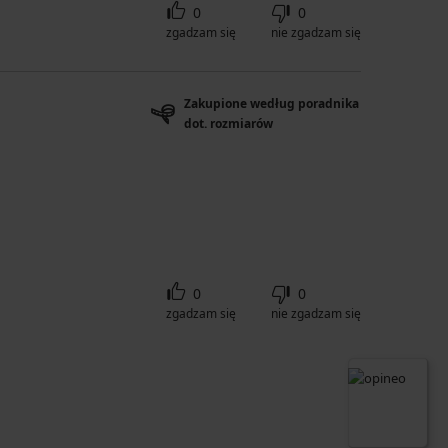
0
0
zgadzam się
nie zgadzam się
Zakupione według poradnika
dot. rozmiarów
0
0
zgadzam się
nie zgadzam się