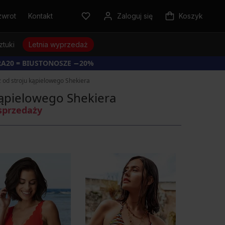
zwrot
Kontakt
Zaloguj się
Koszyk
ztuki
Letnia wyprzedaż
RA20 = BIUSTONOSZE −20%
 od stroju kąpielowego Shekiera
kąpielowego Shekiera
sprzedaży