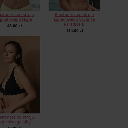
ustonosz od stroju
Biustonosz od stroju
ąpielowego Hope
kąpielowego Vacanze
Paradise II
48,00 zł
114,60 zł
ustonosz od stroju
ąpielowego Sibyl