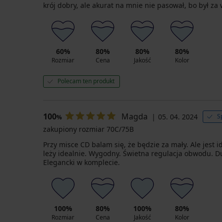
krój dobry, ale akurat na mnie nie pasował, bo był z
60%
80%
80%
80%
Rozmiar
Cena
Jakość
Kolor
Polecam ten produkt
100
Magda
05. 04. 2024
S
%
zakupiony rozmiar 70C/75B
Przy misce CD balam się, że będzie za mały. Ale jest 
leży idealnie. Wygodny. Świetna regulacja obwodu. D
Elegancki w komplecie.
100%
80%
100%
80%
Rozmiar
Cena
Jakość
Kolor