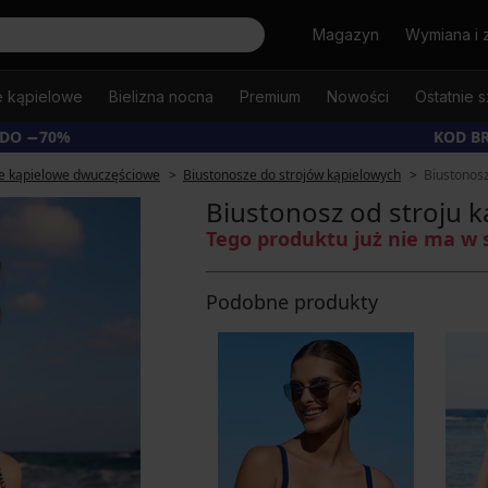
Szukaj
Magazyn
Wymiana i 
e kąpielowe
Bielizna nocna
Premium
Nowości
Ostatnie s
 DO −70%
KOD B
je kąpielowe dwuczęściowe
Biustonosze do strojów kąpielowych
Biustonosz
Biustonosz od stroju 
Tego produktu już nie ma w 
Podobne produkty