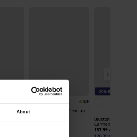
-20% BRA20
-20% BRA20
4,9
4,9
Biustonosz Spacer Flexicup
About
Dotted Mesh II
 Bamboo
Biustonosz usztywni
185,99 zł
mi bokami
Carmen Basic
148,79 zł
kod:
BRA20
157,99 zł
126,39 zł
kod:
BRA20