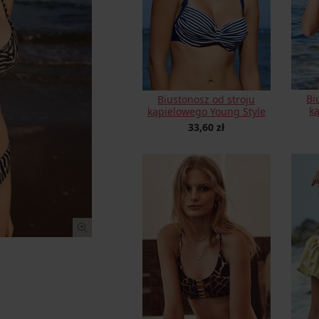
Bi
Biustonosz od stroju
k
kąpielowego Young Style
33,60 zł