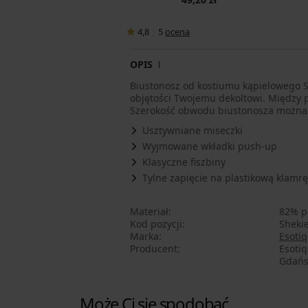
4,8
|
5
ocena
OPIS
Biustonosz od kostiumu kąpielowego S
objętości Twojemu dekoltowi. Między p
Szerokość obwodu biustonosza można 
Usztywniane miseczki
Wyjmowane wkładki push-up
Klasyczne fiszbiny
Tylne zapięcie na plastikową klamrę
Materiał
82% po
Kod pozycji
Sheki
Marka
Esotiq
Producent
Esoti
Gdańsk
Może Ci się spodobać