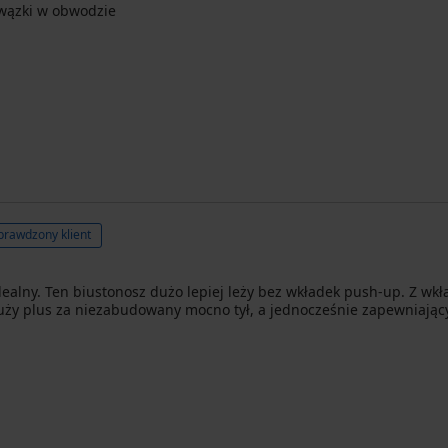
a wązki w obwodzie
prawdzony klient
idealny. Ten biustonosz dużo lepiej leży bez wkładek push-up. Z wk
uży plus za niezabudowany mocno tył, a jednocześnie zapewniający