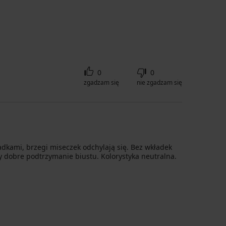
0
0
zgadzam się
nie zgadzam się
ładkami, brzegi miseczek odchylają się. Bez wkładek
 dobre podtrzymanie biustu. Kolorystyka neutralna.