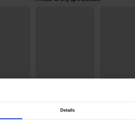
3+1 GRATIS
Zniżka -50%
Bestseller
4,7
5
uplające
Biustonosz usztywniany Soft
Details
Up z wysokim
Lace II bez fiszbin
Majtki klasyczne
83,50 zł
166,99 zł
Nature z szeroki
68,99 zł