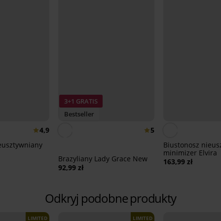
3+1 GRATIS
Bestseller
4,9
5
eusztywniany
Biustonosz nieus
minimizer Elvira
Brazyliany Lady Grace New
163,99 zł
92,99 zł
Odkryj podobne produkty
LIMITED
LIMITED