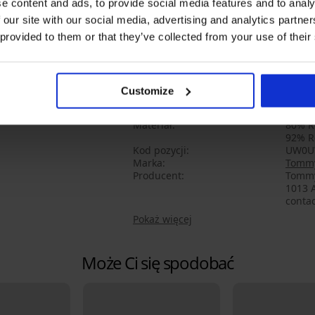
Odpowiednie także dla małego bius
e content and ads, to provide social media features and to analy
Wyjmowane wkładki – subtelne podt
 our site with our social media, advertising and analytics partn
Tylne zapięcie na metalową klamrę
 provided to them or that they’ve collected from your use of their
Biustonosz od stroju kąpielowego re
trójkątnym kroju wymodeluje pełny dek
mają wyjmowane wkładki, którymi moż
Customize
szerokiej gumy zdobi z przodu logo ma
Materiał
80% R
92% R
Kod pozycji
UW0U
Marka
Tommy
Producent
Tommy
1013 
conta
Pokaż więcej
Może Ci się spodobać