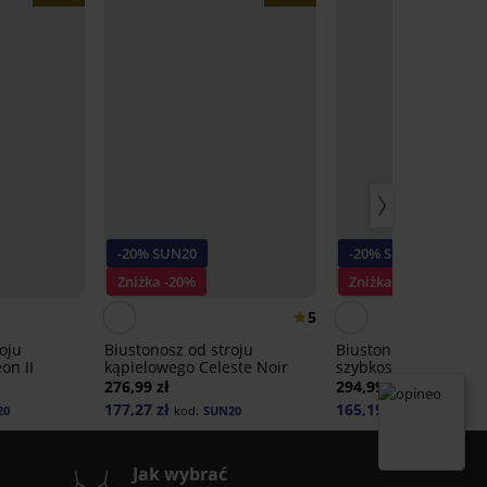
-20% SUN20
-20% SUN20
Zniżka -20%
Zniżka -30%
5
oju
Biustonosz od stroju
Biustonosz od
on II
kąpielowego Celeste Noir
szybkoschnącego str
kąpielowego Spacer 
276,99 zł
294,99 zł
B
177,27 zł
165,19 zł
20
kod:
SUN20
kod:
SUN20
Jak wybrać