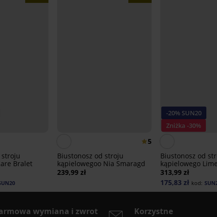
-20% SUN20
Zniżka -30%
5
 stroju
Biustonosz od stroju
Biustonosz od str
are Bralet
kąpielowegoo Nia Smaragd
kąpielowego Lime
239,99 zł
313,99 zł
175,83 zł
SUN20
kod:
SUN
armowa wymiana i zwrot
Korzystne