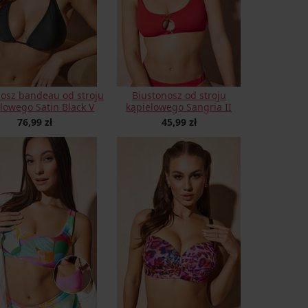
nosz bandeau od stroju
Biustonosz od stroju
lowego Satin Black V
kąpielowego Sangria II
76,99 zł
45,99 zł