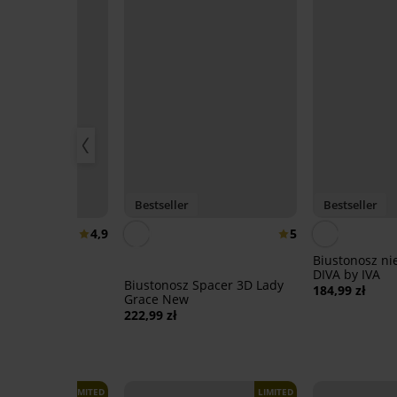
Bestseller
Bestseller
4,9
5
 usztywniany
Biustonosz ni
gładzający
DIVA by IVA
Biustonosz Spacer 3D Lady
184,99 zł
Grace New
222,99 zł
LIMITED
LIMITED