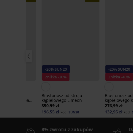
20
-20% SUN20
-20% SUN20
0%
Zniżka -30%
Zniżka -40%
 od stroju
Biustonosz od stroju
Biustonosz od
go Apricot Dream
kąpielowego Limeon
kąpielowego K
350,99 zł
276,99 zł
196,55 zł
132,95 zł
od:
SUN20
kod:
SUN20
kod:
8% zwrotu z zakupów
D