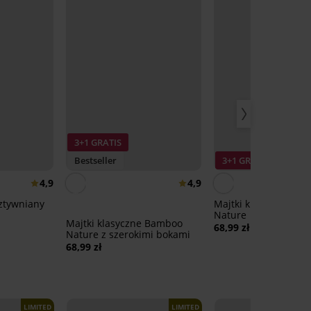
3+1 GRATIS
Bestseller
3+1 GRATIS
4,9
4,9
ztywniany
Majtki klasyczne Ba
Nature
Majtki klasyczne Bamboo
68,99 zł
Nature z szerokimi bokami
68,99 zł
LIMITED
LIMITED