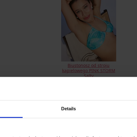
Biustonosz od stroju
kąpielowego PINK STORM
Salty
27,60 zł
PREMIUM
Details
OPIS
Bez fiszbin
Ramiączka wiązane