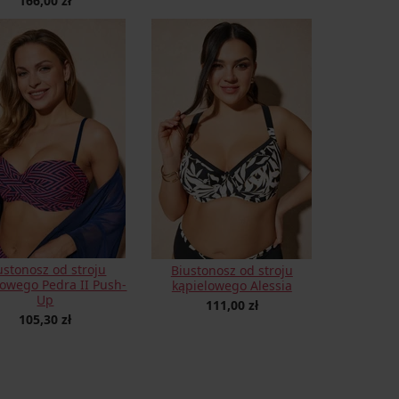
166,00 zł
ustonosz od stroju
Biustonosz od stroju
lowego Pedra II Push-
kąpielowego Alessia
Up
111,00 zł
105,30 zł