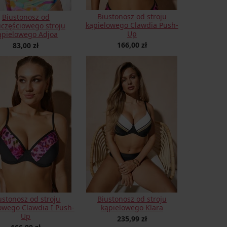
Biustonosz od stroju
Biustonosz od
kąpielowego Clawdia Push-
częściowego stroju
Up
ąpielowego Adjoa
166,00 zł
83,00 zł
ustonosz od stroju
Biustonosz od stroju
owego Clawdia I Push-
kąpielowego Klara
Up
235,99 zł