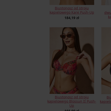
Biustonosz od stroju
kąpielowego Kare Push-Up
dwu
k
184,19 zł
Biustonosz od stroju
Bi
kąpielowego Blossun II Push-
kąpiel
Up
166,00 zł