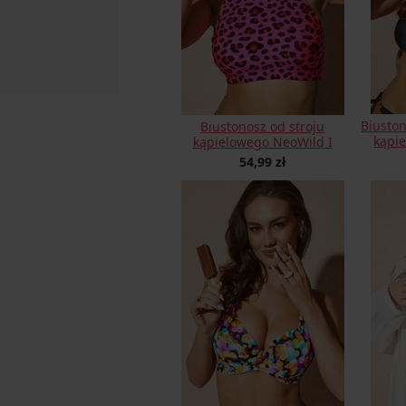
Biusto
Biustonosz od stroju
kąpie
kąpielowego NeoWild I
54,99 zł