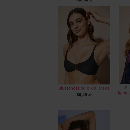
Bi
Biustonosz od bikini Mene
kąpie
36,49 zł