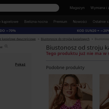
Szukaj
Magazyn
Wymiana i 
e kąpielowe
Bielizna nocna
Premium
Nowości
Ostatnie s
 DO −70%
KOD SUN20 = −20
je kąpielowe dwuczęściowe
Biustonosze do strojów kąpielowych
Biustonosz
Biustonosz od stroju 
Tego produktu już nie ma w 
Pokaż
Podobne produkty