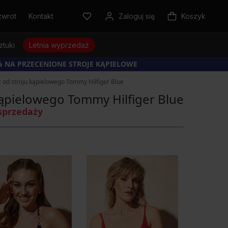
zwrot
Kontakt
Zaloguj się
Koszyk
ztuki
Letnia wyprzedaż
% NA PRZECENIONE STROJE KĄPIELOWE
 od stroju kąpielowego Tommy Hilfiger Blue
kąpielowego Tommy Hilfiger Blue
sprzedaży