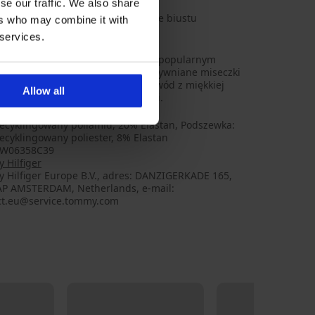
tu
se our traffic. We also share
rzymanie i delikatne modelowanie biustu
ers who may combine it with
 services.
nomowanej marki Tommy Hilfiger o popularnym
olt także z małych piersi. Nieusztywniane miseczki
esz wymodelować swój biust. Obwód z miękkiej
Allow all
rki. Ramiączka są wiązane na szyi.
ecyklingowany poliamid, 20% Elastan, Podszewka:
ecyklingowany poliester, 8% Elastan
W06358C39
 Hilfiger
 Hilfiger Europe B.V., adres: DANZIGERKADE 165,
AP AMSTERDAM, Netherlands, e-mail:
ct.eu@service.tommy.com