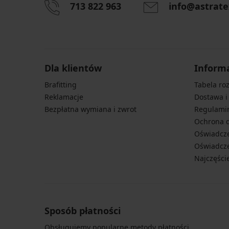
713 822 963
info@astrate
Dla klientów
Inform
Brafitting
Tabela ro
Reklamacje
Dostawa i
Bezpłatna wymiana i zwrot
Regulami
Ochrona 
Oświadcze
Oświadcze
Najczęści
Sposób płatności
Obsługujemy popularne metody płatności