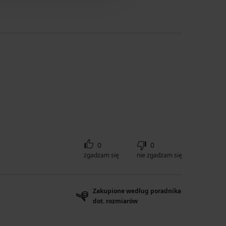
0
0
zgadzam się
nie zgadzam się
Zakupione według poradnika
dot. rozmiarów