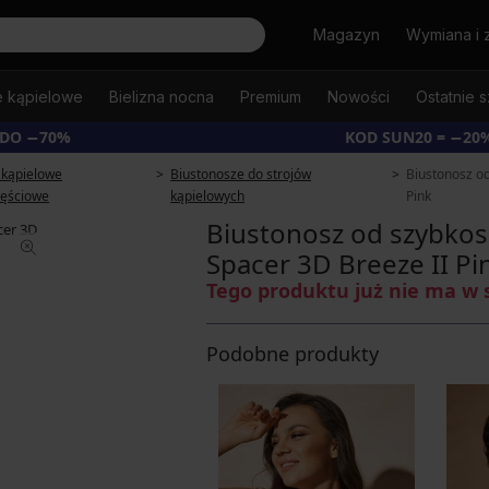
Szukaj
Magazyn
Wymiana i 
e kąpielowe
Bielizna nocna
Premium
Nowości
Ostatnie s
 DO −70%
KOD SUN20 = −20
 kąpielowe
Biustonosze do strojów
Biustonosz o
ęściowe
kąpielowych
Pink
Biustonosz od szybko
Spacer 3D Breeze II Pi
Tego produktu już nie ma w 
Podobne produkty