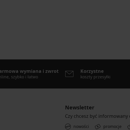
armowa wymiana i zwrot
Korzystne
line, szybko i łatwo
koszty przesyłki
Newsletter
Czy chcesz być informowany
nowości
promocje