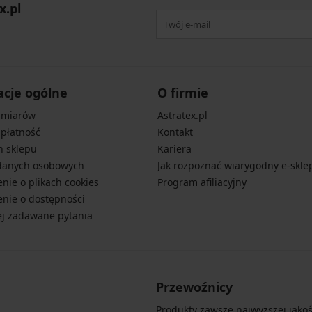
x.pl
acje ogólne
O firmie
zmiarów
Astratex.pl
 płatność
Kontakt
n sklepu
Kariera
danych osobowych
Jak rozpoznać wiarygodny e-skle
nie o plikach cookies
Program afiliacyjny
nie o dostępności
ej zadawane pytania
Przewoźnicy
Produkty zawsze najwyższej jakośc