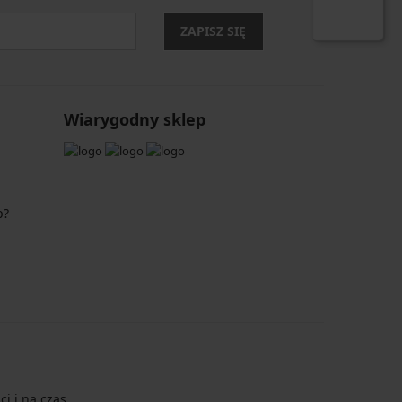
ZAPISZ SIĘ
Wiarygodny sklep
p?
i i na czas