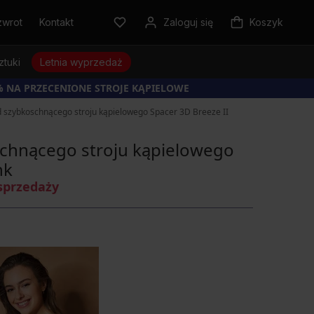
zwrot
Kontakt
Zaloguj się
Koszyk
ztuki
Letnia wyprzedaż
% NA PRZECENIONE STROJE KĄPIELOWE
d szybkoschnącego stroju kąpielowego Spacer 3D Breeze II
schnącego stroju kąpielowego
nk
sprzedaży