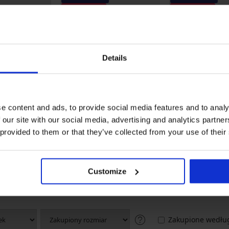
Wyprzedaż
Wyprzedaż
Zniżka -70%
Zniżka -70%
5
4,8
oju kąpielowego
Majtki od stroju kąpielowego
Majtki od bikini 
Breeze Turquoise
79,99 zł
Details
128,99 zł
19,20 zł
kod:
SUN2
30,96 zł
UN20
kod:
SUN20
e content and ads, to provide social media features and to analy
od szybkoschnącego stroju kąpielowe
 our site with our social media, advertising and analytics partn
 provided to them or that they’ve collected from your use of their
5
2x
4
0x
3
0x
Customize
2
0x
1
0x
Zakupione według