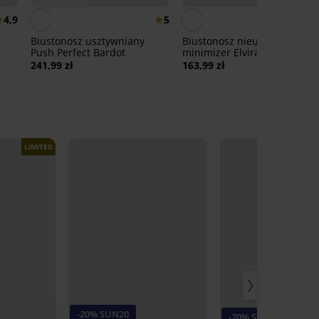
4,9
5
4,
Biustonosz usztywniany
Biustonosz nieusztywniany
Push Perfect Bardot
minimizer Elvira
241,99 zł
163,99 zł
LIMITED
-20% SUN20
-20% SUN20