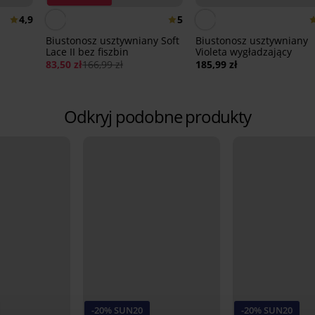
4,9
5
Biustonosz usztywniany Soft
Biustonosz usztywniany
Lace II bez fiszbin
Violeta wygładzający
83,50 zł
166,99 zł
185,99 zł
Odkryj podobne produkty
-20% SUN20
-20% SUN20