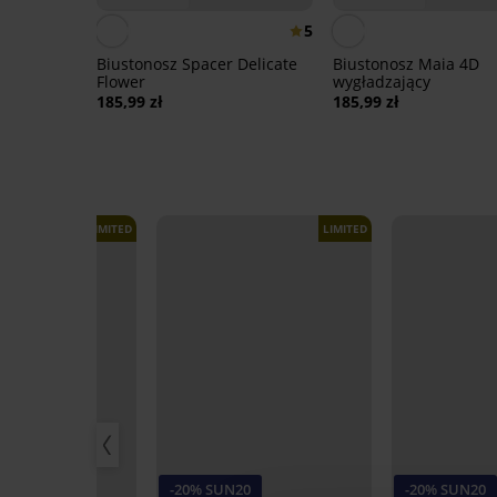
5
Biustonosz Spacer Delicate
Biustonosz Maia 4D
Flower
wygładzający
185,99 zł
185,99 zł
LIMITED
LIMITED
-20% SUN20
-20% SUN20
20