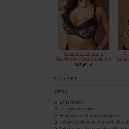
Biustonosz od stroju
Bi
kąpielowego Desert Gold Big
kąpie
245,69 zł
5
|
2
ocena
OPIS
Z fiszbinami
Usztywniane miseczki
Regulowana długość ramiączek
Odpowiednie także dla osób plus si
Tylne zapięcie na metalową klamrę