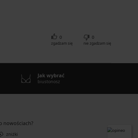
0
0
zgadzam się
nie zgadzam się
Jak wybrać
biustonosz
 o nowościach?
zniżki