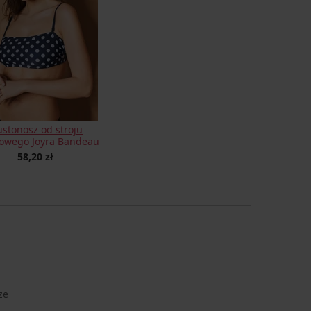
ustonosz od stroju
lowego Joyra Bandeau
58,20 zł
ze