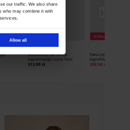
se our traffic. We also share
ers who may combine it with
 services.
Zniżka -40%
Allow all
5
oju
Biustonosz od stroju
Dwuczęściowy strój
kąpielowego Lucia Noir
kąpielowy Azure Pu
313,99 zł
288,58 zł
480,98 zł