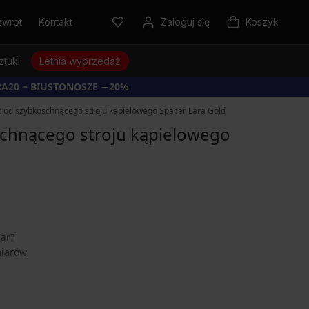
zwrot
Kontakt
Zaloguj się
Koszyk
ztuki
Letnia wyprzedaż
RA20 = BIUSTONOSZE −20%
z od szybkoschnącego stroju kąpielowego Spacer Lara Gold
schnącego stroju kąpielowego
iar?
miarów