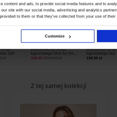
e content and ads, to provide social media features and to analy
 our site with our social media, advertising and analytics partn
 provided to them or that they’ve collected from your use of their
Zniżka -30%
Customize
5
 stroju
Biustonosz od stroju
Biustonosz od str
ella Soft
kąpielowego DIVA by IVA
kąpielowego Nia
Bardot Black
9 zł
258,99 zł
369,99 zł
220,99 zł
Z tej samej kolekcji