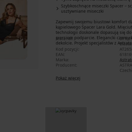
Szybkoschnące miseczki Spacer – sc
usztywniane miseczki
Zapewnij swojemu biustowi komfort dz
kąpielowego Spacer Lara Gold. Mięciu
technologii doskonale dopasują się do
piersiom podparcie. Elegancki czarny 
Materiał
87% Po
dekolcie. Projekt specjalistów z Astrate
Elasta
Kod pozycji
AT265
EAN
61816
Marka
Astrat
Producent
ASTRA
Czech
Pokaż więcej