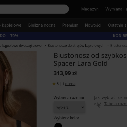
Szukaj
Magazyn
Wymiana i 
e kąpielowe
Bielizna nocna
Premium
Nowości
Ostatnie s
 DO −70%
KOD B
je kąpielowe dwuczęściowe
Biustonosze do strojów kąpielowych
Biustonos
Biustonosz od szybko
Spacer Lara Gold
313,99 zł
5
|
1
ocena
Wybierz rozmiar
Jaki wybrać rozm
Tabela roz
Wybierz kolor: