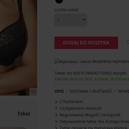
Liczba sztuk:
DODAJ DO KOSZYKA
Bezpłatna wymiana 
Towar do NATYCHMIASTOWEJ wysyłki.
Zamów jeszcze dziś, a towar otrzymas
OPIS
DOSTAWA I PŁATNOŚĆ
WYM
Z fiszbinami
Usztywniane miseczki
Pokaż
Regulowana długość ramiączek
Odpowiednie także dla dużego bius
Tylne zapięcie na metalową klamrę