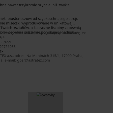
hną nawet trzykrotnie szybciej niż zwykłe
ięki biustonoszowi od szybkoschnącego stroju
tkie miseczki wyprodukowane w unikatowej
 Twoich kształtów, a klasyczne fiszbiny zapewnią
kolor dopełnia subtelnie połyskujący nadruk w
liamid, 13% Elastan, Podszewka: 93% Poliester, 7%
xu.
n
8_2659
92756933
ex
TEX a.s., adres: Na Maninách 315/4, 17000 Praha,
ia, e-mail: gpsr@astratex.com