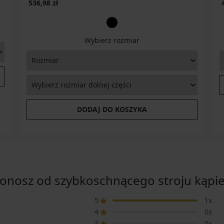
536,98 zł
Wybierz rozmiar
DODAJ DO KOSZYKA
osz od szybkoschnącego stroju kąpie
5
1x
4
0x
3
0x