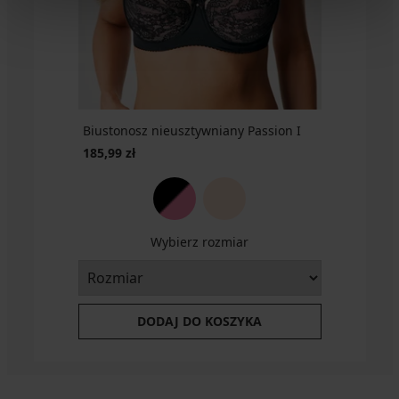
206,99
zł
Biustonosz nieusztywniany Passion I
185,99 zł
Wybierz rozmiar
DODAJ DO KOSZYKA