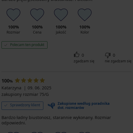
100%
100%
100%
100%
Rozmiar
Cena
Jakość
Kolor
Polecam ten produkt
0
0
zgadzam się
nie zgadzam się
100
%
Katarzyna
09. 06. 2025
zakupiony rozmiar 75/G
Zakupione według poradnika
Sprawdzony klient
dot. rozmiarów
Bardzo ładny biustonosz, starannie wykonany. Rozmiar
odpowiedni.