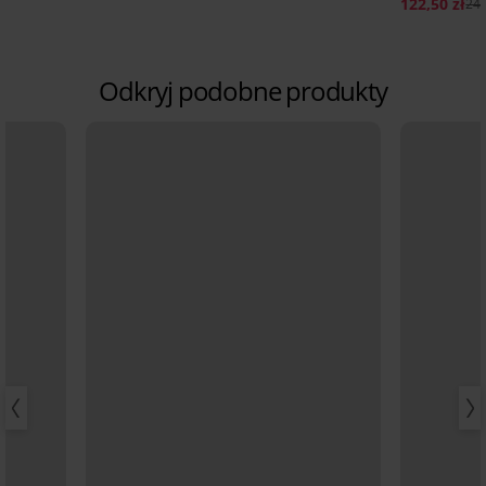
122,50 zł
244
Odkryj podobne produkty