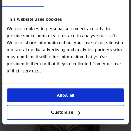
This website uses cookies
Z tej samej kolekcji
We use cookies to personalise content and ads, to
provide social media features and to analyse our traffic.
We also share information about your use of our site with
our social media, advertising and analytics partners who
Wyprzedaż
-20 % BRA20
-20 % BRA20
-30%
-40%
LIMITED
may combine it with other information that you’ve
provided to them or that they’ve collected from your use
4,8
4,8
4,9
4,9
of their services.
Biustonosz
Biustonosz
Biustonosz
półusztywniany
półusztywniany
półusztywniany
Contour
Etude
Charmante
Biustonosz
BESTSELLER
wygładzający
185,99
162,39
półusztywniany
BESTSELLER
235,99
zł
zł
Allow all
Biustonosz
Sonia
zł
półusztywniany
148,79
231,99
Półusztywniany
127,79
Lira
188,79
BESTSELLER
zł
biustonosz
zł
zł
zł
Novato
204,99
kod
Customize
212,99
Biustonosz
kod
BRA20
zł
237,99
zł
półusztywniany
BRA20
zł
Sophie
I