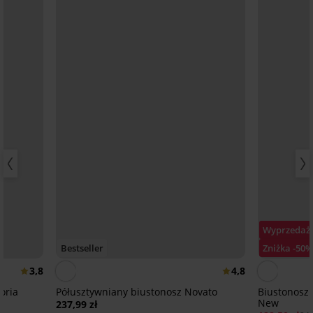
Wyprzedaż
Bestseller
Zniżka -50
3,8
4,8
oria
Półusztywniany biustonosz Novato
Biustonosz 
New
237,99 zł