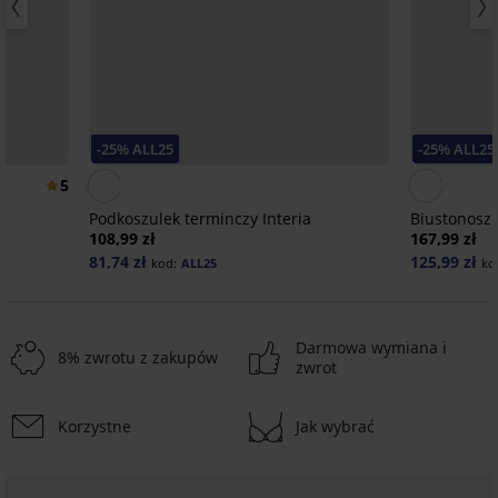
-25% ALL25
-25% ALL25
5
Podkoszulek terminczy Interia
Biustonosz
108,99 zł
167,99 zł
81,74 zł
125,99 zł
kod:
ALL25
ko
Darmowa wymiana i
8% zwrotu z zakupów
zwrot
Korzystne
Jak wybrać
Wyprzedaż
-25 % ALL25
-30%
-25 % ALL25
-30%
-25 % ALL25
-25 % ALL25
Wyprzedaż
-60%
-25 % ALL25
-25 % ALL25
Wyprzedaż
Wyprzedaż
-40%
-57%
-60%
-70%
ED
LIMITED
LIMITED
4,2
4,8
4
4,8