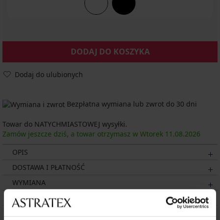
DODAJ DO KOSZYKA
Dodaj do ulubionych
Bezpłatna wymiana lub zwrot do 30 dni
Towar do NATYCHMIASTOWEJ wysyłki.
Zamów jeszcze dziś, a towar otrzymasz w Wtorek
11.08.
2026
OPIS
DOSTAWA I PŁATNOŚĆ
WYMIANA
CZYSZCZENIE I PRANIE