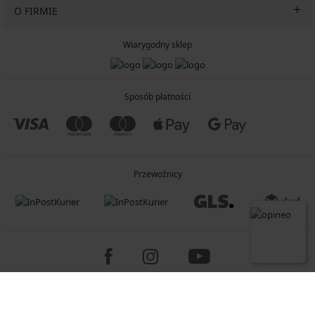
O FIRMIE
Wiarygodny sklep
Sposób płatności
Przewoźnicy
Copyright 2005-2026 © ASTRATEX a.s.
Programia - B2C, B2B, advanced e-commerce solutions