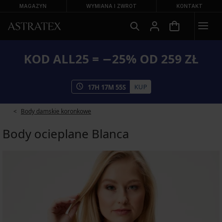
MAGAZYN
WYMIANA I ZWROT
KONTAKT
KOD ALL25 = −25% OD 259 ZŁ
KUP
17
H
17
M
54
S
Body damskie koronkowe
Body ocieplane Blanca