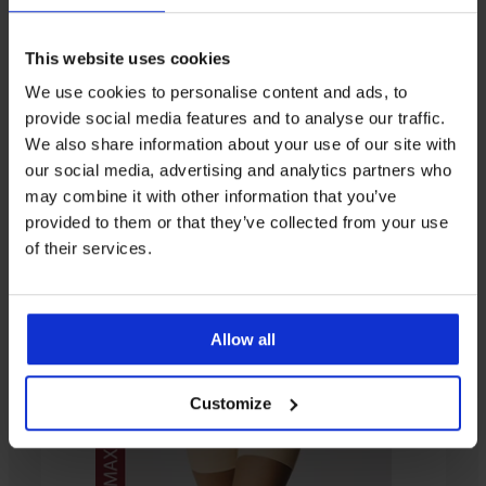
This website uses cookies
We use cookies to personalise content and ads, to
provide social media features and to analyse our traffic.
4,9
5
4,9
4,8
4,9
4,6
5
4,8
4,7
We also share information about your use of our site with
Damskie
Damskie
Body
our social media, advertising and analytics partners who
body
body
wyszczuplające
Body
Body
Body
Body
may combine it with other information that you’ve
wyszczuplające
wyszczuplające
Rocia
wyszczuplające
wyszczuplające
wyszczuplające
wyszczuplające
Body
Wyszczuplające
Luksusowe
Gala
Gala
Lora
Angie
Stella
Laser
133,99
provided to them or that they’ve collected from your use
wyszczuplające
body
body
beżowe
Spacer
z
Cut
275,99
zł
Blasa
Sanremo
165,99
wyszczuplające
of their services.
3D
nogawkami
Exclusive
275,99
zł
Big
Livia
zł
133,99
zł
324,99
222,99
231,99
208,99
250,99
zł
zł
zł
zł
zł
zł
Allow all
Customize