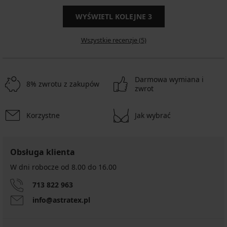
WYŚWIETL KOLEJNE
3
Wszystkie recenzje (5)
Darmowa wymiana i
8% zwrotu z zakupów
zwrot
Korzystne
Jak wybrać
Obsługa klienta
W dni robocze od 8.00 do 16.00
713 822 963
info@astratex.pl