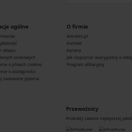
acje ogólne
O firmie
zmiarów
Astratex.pl
 płatność
Kontakt
n sklepu
Kariera
danych osobowych
Jak rozpoznać wiarygodny e-skle
nie o plikach cookies
Program afiliacyjny
nie o dostępności
ej zadawane pytania
Przewoźnicy
Produkty zawsze najwyższej jakośc