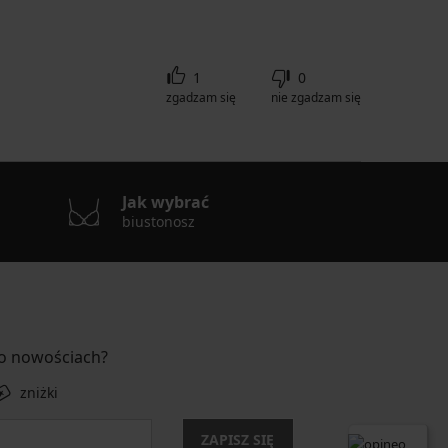
1
0
zgadzam się
nie zgadzam się
Jak wybrać
biustonosz
 o nowościach?
zniżki
ZAPISZ SIĘ