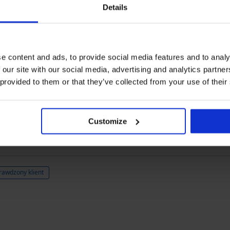
Details
OCENA PRODUKTU Bodystocking Lea
5
1x
4
0x
e content and ads, to provide social media features and to analy
3
0x
2
0x
 our site with our social media, advertising and analytics partn
1
0x
 provided to them or that they’ve collected from your use of their
Zakupione według
Customize
rawdzony klient