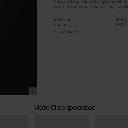
Bodystocking Lea to kuszący model do 
wzorem subtelnie osłania ciało, a efe
Materiał
80% p
Kod pozycji
BS036
Pokaż więcej
Może Ci się spodobać