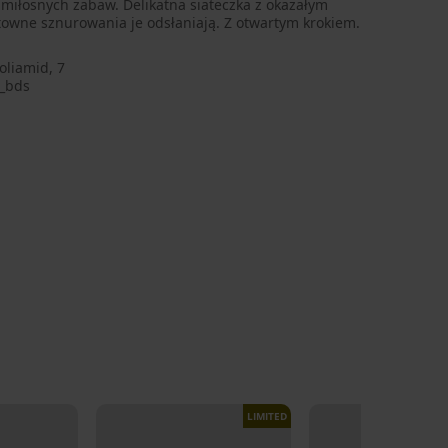
miłosnych zabaw. Delikatna siateczka z okazałym
ktowne sznurowania je odsłaniają. Z otwartym krokiem.
oliamid, 7
_bds
LIMITED