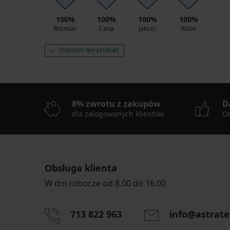
100%
100%
100%
100%
Rozmiar
Cena
Jakość
Kolor
Polecam ten produkt
8% zwrotu z zakupów
D
dla zalogowanych klientów
On
Obsługa klienta
W dni robocze od 8.00 do 16.00
713 822 963
info@astrate