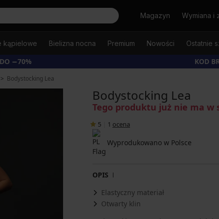
Szukaj
Magazyn
Wymiana i 
e kąpielowe
Bielizna nocna
Premium
Nowości
Ostatnie s
 DO −70%
KOD B
Bodystocking Lea
Bodystocking Lea
Tego produktu już nie ma w 
5
|
1
ocena
Wyprodukowano w Polsce
OPIS
Elastyczny materiał
Otwarty klin