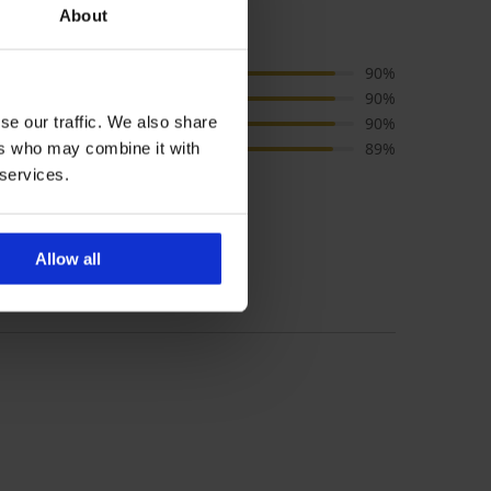
About
Cena
90%
Jakość
90%
se our traffic. We also share
Kolor
90%
Rozmiar
89%
ers who may combine it with
 services.
 poradnika dot. rozmiarów
Allow all