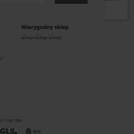
Wiarygodny sklep
p?
i i na czas