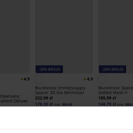
-20% BRA20
-20% BRA20
4,9
4,9
Biustonosz zmniejszający
Biustonosz Space
Spacer 3D Gia Minimizer
Dotted Mesh II
ztywniany
222,99 zł
185,99 zł
Control Deluxe
178,39 zł
148,79 zł
kod:
BRA20
kod:
BRA
BRA20