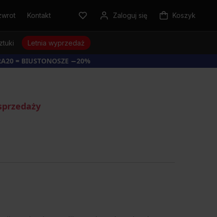
zwrot
Kontakt
Zaloguj się
Koszyk
ztuki
Letnia wyprzedaż
RA20 = BIUSTONOSZE −20%
sprzedaży