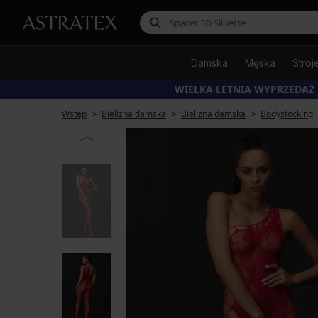
Damska
Męska
Stroj
WIELKA LETNIA WYPRZEDAŻ
Wstęp
Bielizna damska
Bielizna damska
Bodystocking