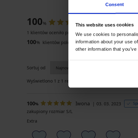
Consent
100
%
This website uses cookies
1 klientów oceniło produkt
We use cookies to personalis
100
information about your use of
%
klientów poleca produkt
other information that you’ve
Sortuj od
Wyświetlono
1
z 1 recenzji
100
Iwona
03. 03. 2023
Sp
%
zakupiony rozmiar S/L
Extra