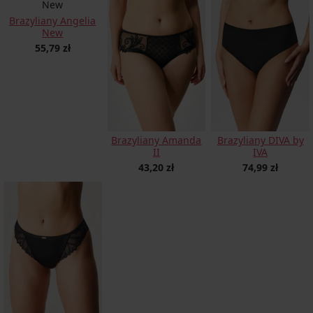
Brazyliany Angelia
New
55,79 zł
Brazyliany Amanda
Brazyliany DIVA by
II
IVA
43,20 zł
74,99 zł