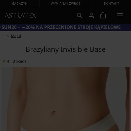
MAGAZYN
WYMIANA I ZWROT
KONTAKT
KOD SUN20 = −20% NA PRZECENIONE STROJE KĄPIELOWE
Majtki
Brazyliany Invisible Base
4
|
3
ocena