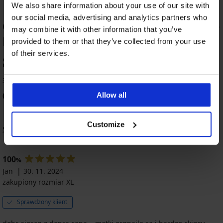
We also share information about your use of our site with
our social media, advertising and analytics partners who
OCENA PRODUKTU Brazyliany Invisible
may combine it with other information that you’ve
Base
provided to them or that they’ve collected from your use
of their services.
80
%
3 klientów oceniło produkt
66
Allow all
%
klientów poleca produkt
Customize
Sortowanie
100
%
Jan
30. 11. 2024
zakupiony rozmiar XL
Sprawdzony klient