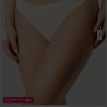
Wyprzedaż
-70%