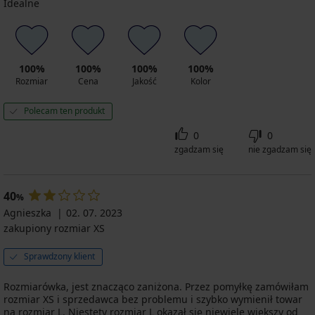
Idealne
100%
100%
100%
100%
Rozmiar
Cena
Jakość
Kolor
Polecam ten produkt
0
0
zgadzam się
nie zgadzam się
40
%
Agnieszka
02. 07. 2023
zakupiony rozmiar XS
Sprawdzony klient
Rozmiarówka, jest znacząco zaniżona. Przez pomyłkę zamówiłam
rozmiar XS i sprzedawca bez problemu i szybko wymienił towar
na rozmiar L. Niestety rozmiar L okazał się niewiele większy od