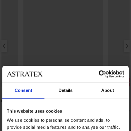
Bestseller
Zniżka -50
Consent
Details
About
4,9
5
ity T-
Biustonosz 
fiszbin
Biustonosz Spacer 3D Lady Grace New
83,50 zł
166,
This website uses cookies
222,99 zł
We use cookies to personalise content and ads, to
provide social media features and to analyse our traffic.