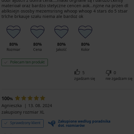
dobr ajoscn z donra cena....matki orgnaile są i bardzo ckinsy
materioał oraz bardzo stetyczne cencen aok...njzne na przen dl
ablksiejn ososby mezemsrisng whoop whoop 4 stars do 5 stsar
trlche brkauje szału niema ale bardoz ok
80%
80%
80%
80%
Rozmiar
Cena
Jakość
Kolor
Polecam ten produkt
5
0
zgadzam się
nie zgadzam się
100
%
Agnieszka
13. 08. 2024
zakupiony rozmiar XL
Zakupione według poradnika
Sprawdzony klient
dot. rozmiarów