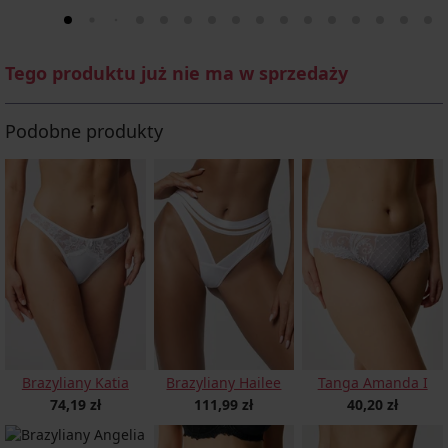
Tego produktu już nie ma w sprzedaży
Podobne produkty
Brazyliany Katia
Brazyliany Hailee
Tanga Amanda I
74,19 zł
111,99 zł
40,20 zł