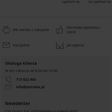
zgadzam się
nie zgadzam się
Darmowa wymiana i
8% zwrotu z zakupów
zwrot
Korzystne
Jak wybrać
Obsługa klienta
W dni robocze od 8.00 do 16.00
713 822 963
info@astratex.pl
Newsletter
Czy chcesz być informowany o nowościach?