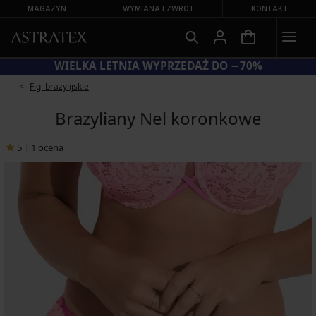
MAGAZYN
WYMIANA I ZWROT
KONTAKT
KOD BRA20 = BIUSTONOSZE −20%
Figi brazylijskie
Brazyliany Nel koronkowe
5
|
1
ocena