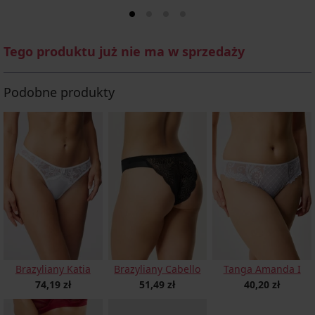
Tego produktu już nie ma w sprzedaży
Podobne produkty
Brazyliany Katia
Brazyliany Cabello
Tanga Amanda I
74,19 zł
51,49 zł
40,20 zł