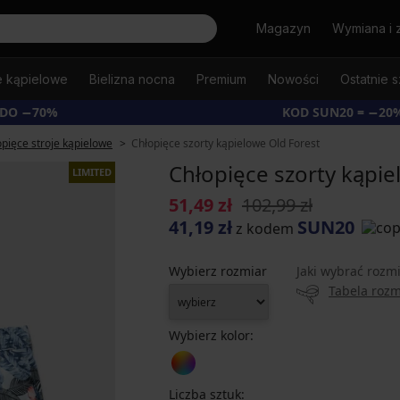
Szukaj
Magazyn
Wymiana i 
e kąpielowe
Bielizna nocna
Premium
Nowości
Ostatnie s
 DO −70%
KOD SUN20 = −20
pięce stroje kąpielowe
Chłopięce szorty kąpielowe Old Forest
Chłopięce szorty kąpie
LIMITED
51,49 zł
102,99 zł
41,19 zł
SUN20
z kodem
Wybierz rozmiar
Jaki wybrać rozm
Tabela roz
Wybierz kolor:
Liczba sztuk: