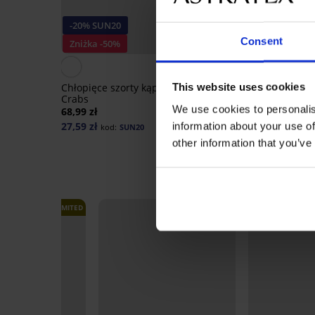
-20% SUN20
-20% SUN20
Consent
Zniżka -50%
Zniżka -20%
This website uses cookies
Chłopięce szorty kąpielowe
Dwuczęściowy dziewc
Crabs
strój kąpielowy Heart 
We use cookies to personalis
68,99 zł
68,99 zł
27,59 zł
44,15 zł
information about your use of
kod:
SUN20
kod:
SUN20
other information that you’ve
LIMITED