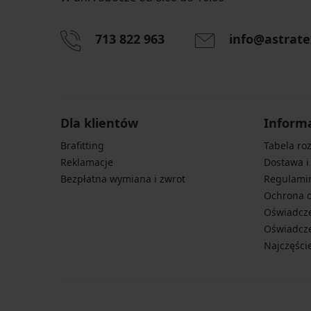
713 822 963
info@astrate
Dla klientów
Inform
Brafitting
Tabela ro
Reklamacje
Dostawa i
Bezpłatna wymiana i zwrot
Regulami
Ochrona 
Oświadcze
Oświadcze
Najczęści