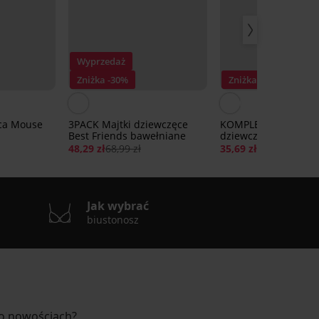
Wyprzedaż
Zniżka -30%
Zniżka -30%
ca Mouse
3PACK Majtki dziewczęce
KOMPLET Biustonosz 
Best Friends bawełniane
dziewczęce Rosie
48,29 zł
68,99 zł
35,69 zł
50,99 zł
Jak wybrać
biustonosz
 o nowościach?