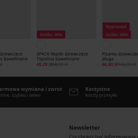
Wyprzedaż
Zniżka -30%
Zniżka -60%
 dziewczęce
3PACK Majtki dziewczęce
Piżama dziewczę
ts bawełniane
Topolina bawełniane
długa
zł
48,29 zł
68,99 zł
66,80 zł
166,99 zł
armowa wymiana i zwrot
Korzystne
line, szybko i łatwo
koszty przesyłki
Newsletter
Czy chcesz być informowany