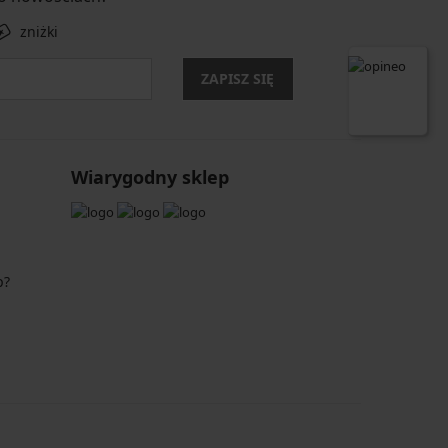
zniżki
ZAPISZ SIĘ
Wiarygodny sklep
p?