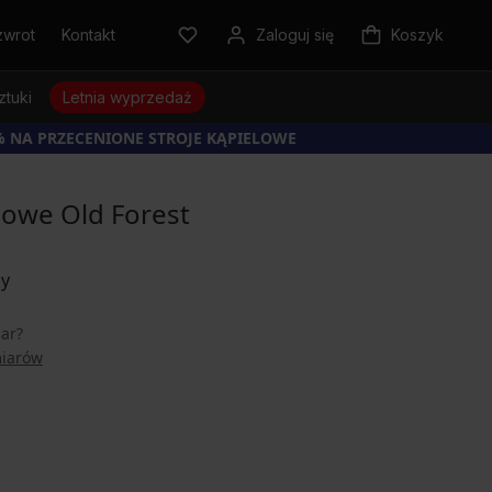
zwrot
Kontakt
Zaloguj się
Koszyk
ztuki
Letnia wyprzedaż
% NA PRZECENIONE STROJE KĄPIELOWE
lowe Old Forest
iar?
miarów