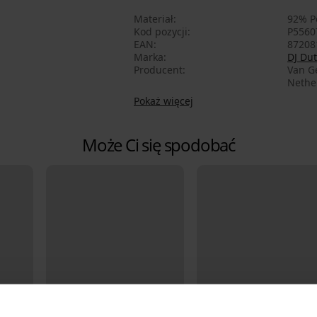
Materiał
92% Po
Kod pozycji
P5560
EAN
87208
Marka
DJ Du
Producent
Van Ge
Nethe
Pokaż więcej
Może Ci się spodobać