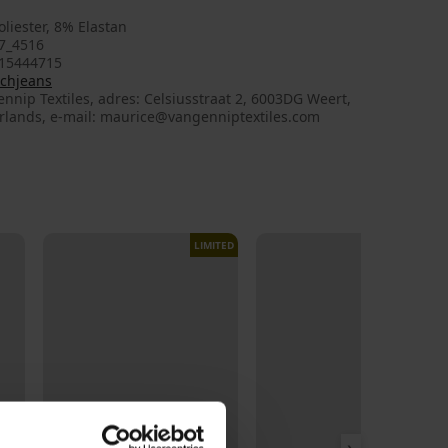
liester, 8% Elastan
7_4516
15444715
tchjeans
nnip Textiles, adres: Celsiusstraat 2, 6003DG Weert,
rlands, e-mail: maurice@vangenniptextiles.com
LIMITED
LIMITED