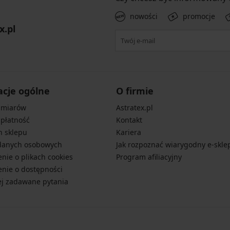
nowości
promocje
x.pl
acje ogólne
O firmie
zmiarów
Astratex.pl
 płatność
Kontakt
n sklepu
Kariera
danych osobowych
Jak rozpoznać wiarygodny e-skle
nie o plikach cookies
Program afiliacyjny
nie o dostępności
ej zadawane pytania