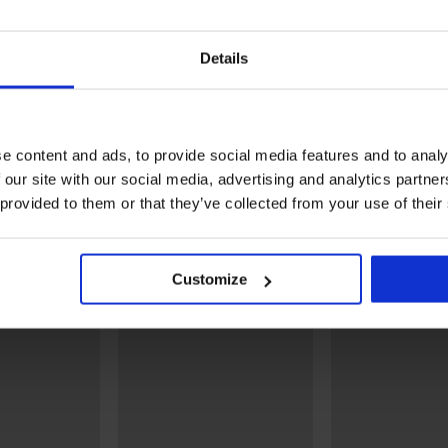
-20% SUN20
-20% SUN20
Wyprzedaż
Details
Zniżka -30%
Zniżka -70%
zęcy
Jednoczęściowy dziewczęcy
Jednoczęściowy dziewczę
I
strój kąpielowy Heart II
kostium kąpielowy Nataly
e content and ads, to provide social media features and to analy
68,99 zł
129,99 zł
38,63 zł
31,20 zł
 our site with our social media, advertising and analytics partn
kod:
SUN20
kod:
SUN20
 provided to them or that they’ve collected from your use of their
Odkryj podobne produkty
Customize
LIMITED