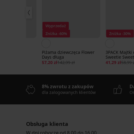
ż
Wyprzedaż
0%
Zniżka -60%
Zniżka -30%
dziewczęcy
Piżama dziewczęca Flower
3PACK Majtki
eon Cats z
Days długa
Sweetie Swee
,99 zł
57,20 zł
142,99 zł
41,29 zł
58,99 
8% zwrotu z zakupów
D
dla zalogowanych klientów
On
Obsługa klienta
W dni robocze od 8.00 do 16.00