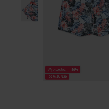
Wyprzedaż
-50%
-20 % SUN20