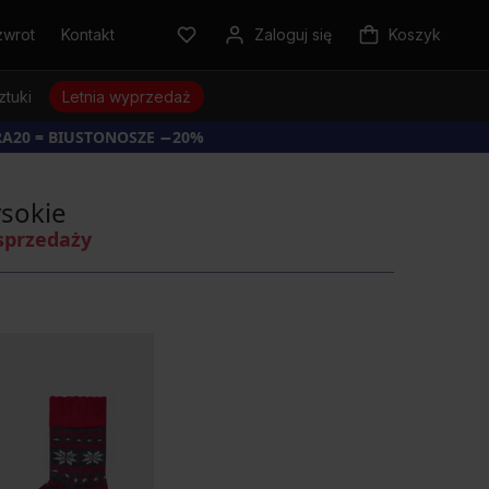
zwrot
Kontakt
Zaloguj się
Koszyk
ztuki
Letnia wyprzedaż
RA20 = BIUSTONOSZE −20%
ysokie
sprzedaży