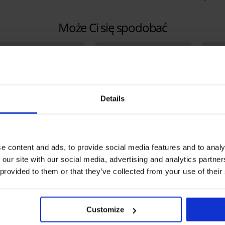
Może Ci się spodobać
Details
e content and ads, to provide social media features and to analy
 our site with our social media, advertising and analytics partn
 provided to them or that they’ve collected from your use of their
+1 GRATIS
Bestseller
Zniżk
5
5
Customize
CK Majtki klasyczne
Biusto
a II
bez fis