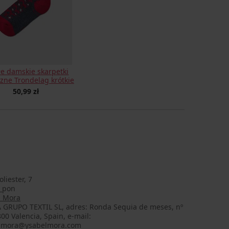
łe damskie skarpetki
zne Trondelag krótkie
50,99 zł
liester, 7
_pon
l Mora
 GRUPO TEXTIL SL, adres: Ronda Sequia de meses, nº
800 Valencia, Spain, e-mail:
lmora@ysabelmora.com