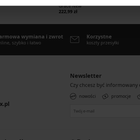
Biustonosz Spacer 3D Lady
99 zł
89,39 z
Grace New
222,99 zł
armowa wymiana i zwrot
Korzystne
line, szybko i łatwo
koszty przesyłki
Newsletter
Czy chcesz być informowany
nowości
promocje
x.pl