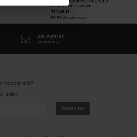
2PACK Biustonosz Flexi Cleo
ł
148,99 zł
Bralette bezszwowy
111,99 zł
89,59 zł
kod:
BRA20
Jak wybrać
biustonosz
 o nowościach?
zniżki
ZAPISZ SIĘ