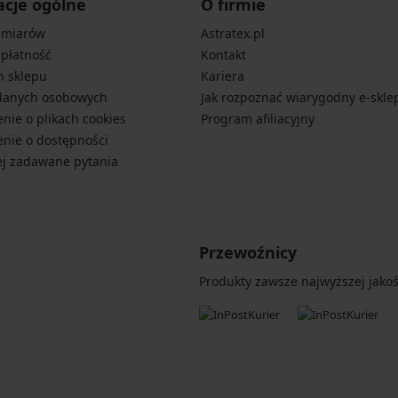
acje ogólne
O firmie
zmiarów
Astratex.pl
 płatność
Kontakt
n sklepu
Kariera
danych osobowych
Jak rozpoznać wiarygodny e-skle
nie o plikach cookies
Program afiliacyjny
nie o dostępności
ej zadawane pytania
Przewoźnicy
Produkty zawsze najwyższej jakośc