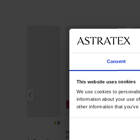
Consent
This website uses cookies
We use cookies to personalis
information about your use of
3+1 GRATIS
3+1 GRATIS
other information that you’ve
Bestseller
Bestseller
3
5
4,7
Majtki wyszczuplające
3PA
Simple Push-Up z wysokim
Paol