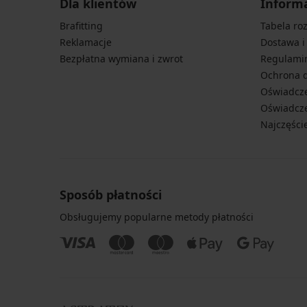
promocja
Dla klientów
Inform
58,99
2+1
zł
Brafitting
Tabela ro
GRATIS
promocja
Reklamacje
Dostawa i
2+1
GRATIS
Bezpłatna wymiana i zwrot
Regulami
Ochrona 
Oświadcze
Oświadcze
Najczęści
Sposób płatności
Obsługujemy popularne metody płatności