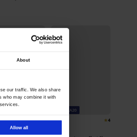
About
se our traffic. We also share
ers who may combine it with
 services.
a -40%
-20% BRA20
4,7
4
Allow all
nosz usztywniany Fili
zbin