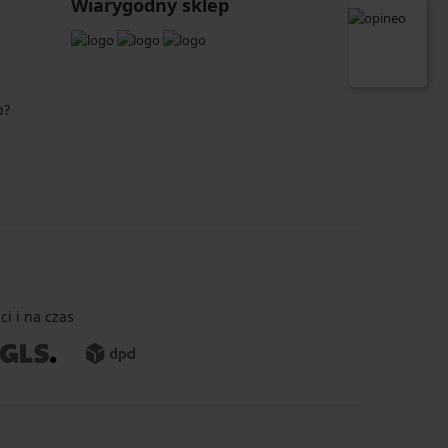
Wiarygodny sklep
p?
i i na czas