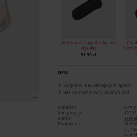
Wełniane skarpetki Alaska
Ciep
wysokie
termic
31,99 zł
OPIS
Wygodny nieuwierający ściągacz
Bez wzmocnionych palców i pięt
Materiał
97% po
Kod pozycji
12229
Marka
Ysabe
Producent
AIMSA
3., 46
ysabe