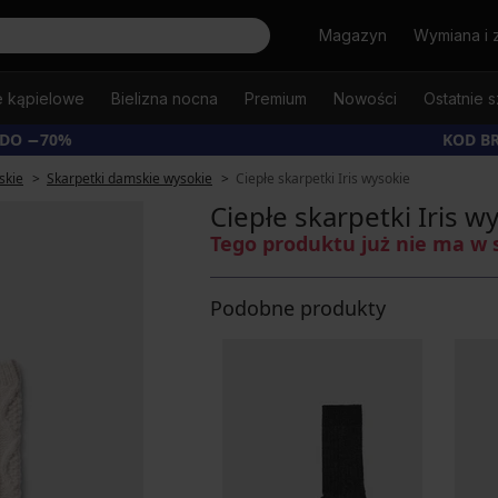
Szukaj
Magazyn
Wymiana i 
e kąpielowe
Bielizna nocna
Premium
Nowości
Ostatnie s
 DO −70%
KOD B
skie
Skarpetki damskie wysokie
Ciepłe skarpetki Iris wysokie
Ciepłe skarpetki Iris w
Tego produktu już nie ma w 
Podobne produkty