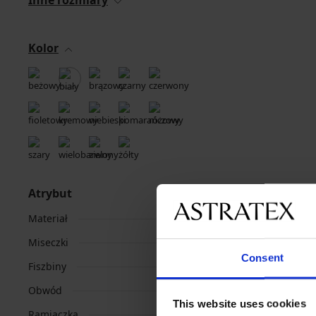
Inne rozmiary
Kolor
Atrybut
Materiał
Miseczki
Consent
Fiszbiny
Obwód
This website uses cookies
Ramiączka