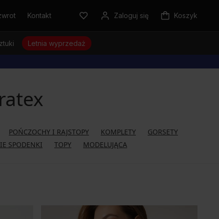
zwrot
Kontakt
Zaloguj się
Koszyk
ztuki
Letnia wyprzedaż
ratex
POŃCZOCHY I RAJSTOPY
KOMPLETY
GORSETY
IE SPODENKI
TOPY
MODELUJĄCA