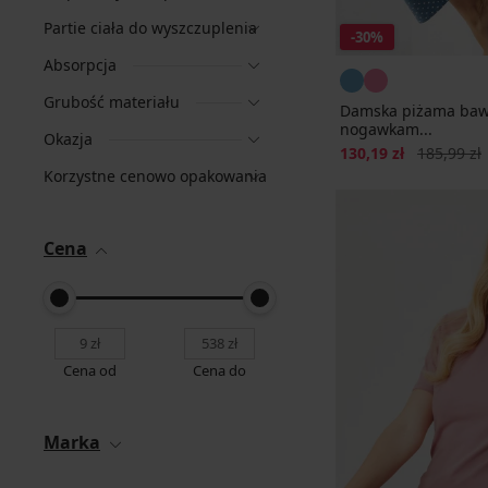
Partie ciała do wyszczuplenia
-30%
Absorpcja
Grubość materiału
Damska piżama bawe
nogawkam...
Okazja
Zniżka
Pierwotna 
130,19 zł
185,99 zł
Korzystne cenowo opakowania
Cena
Cena od
Cena do
Marka