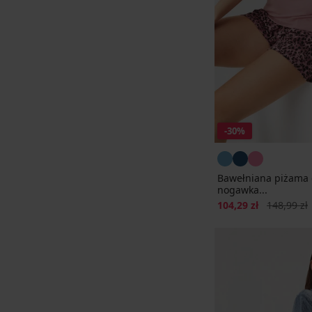
-30%
Bawełniana piżama 
nogawka...
Zniżka
Pierwotna 
104,29 zł
148,99 zł