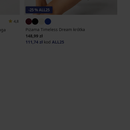
-25 % ALL25
4,8
Piżama Timeless Dream krótka
uga
148,99 zł
111,74 zł
kod
ALL25