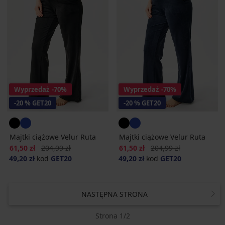
Wyprzedaż
-70%
Wyprzedaż
-70%
-20 % GET20
-20 % GET20
Majtki ciążowe Velur Ruta
Majtki ciążowe Velur Ruta
Zniżka
Pierwotna cena
Zniżka
Pierwotna cena
61,50 zł
204,99 zł
61,50 zł
204,99 zł
49,20 zł
kod
GET20
49,20 zł
kod
GET20
NASTĘPNA STRONA
Strona 1/2