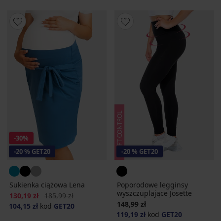
-30%
-20 % GET20
-20 % GET20
Sukienka ciążowa Lena
Poporodowe legginsy
wyszczuplające Josette
Zniżka
Pierwotna cena
130,19 zł
185,99 zł
148,99 zł
104,15 zł
kod
GET20
119,19 zł
kod
GET20