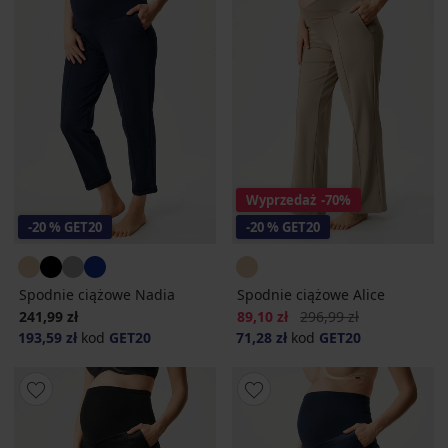
Wyprzedaż
-70%
-20 % GET20
-20 % GET20
Spodnie ciążowe Nadia
Spodnie ciążowe Alice
Zniżka
Pierwotna cena
241,99 zł
89,10 zł
296,99 zł
193,59 zł
kod
GET20
71,28 zł
kod
GET20