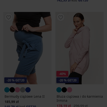
142,55 zł
kod
GET20
-40%
-20 % GET20
-20 % GET20
Bermudy ciążowe Lena II
Bluza ciążowa i do karmienia
Irmina
185,99 zł
Zniżka
Pierwotna cena
178,19 zł
296,99 zł
148,79 zł
kod
GET20