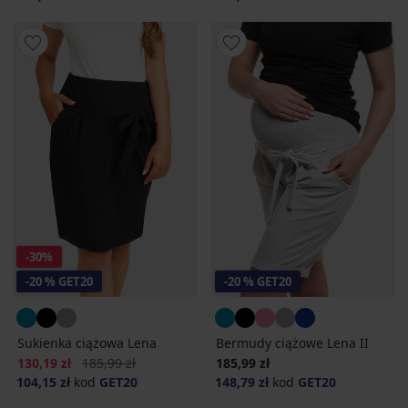
-30%
-20 % GET20
-20 % GET20
Sukienka ciążowa Lena
Bermudy ciążowe Lena II
Zniżka
Pierwotna cena
130,19 zł
185,99 zł
185,99 zł
104,15 zł
kod
GET20
148,79 zł
kod
GET20