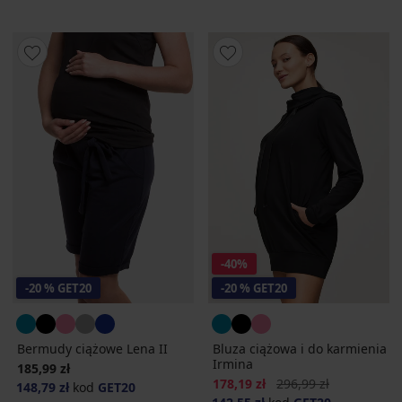
-40%
-20 % GET20
-20 % GET20
Bermudy ciążowe Lena II
Bluza ciążowa i do karmienia
Irmina
185,99 zł
Zniżka
Pierwotna cena
178,19 zł
296,99 zł
148,79 zł
kod
GET20