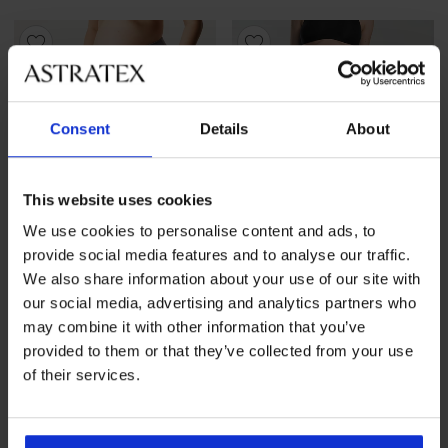
Consent
Details
About
This website uses cookies
We use cookies to personalise content and ads, to
provide social media features and to analyse our traffic.
We also share information about your use of our site with
our social media, advertising and analytics partners who
-20 % GET20
-20 % GET20
may combine it with other information that you’ve
provided to them or that they’ve collected from your use
Spodnie ciążowe Pola
Spodnie ciążowe Lena
of their services.
213,99 zł
125,99 zł
171,19 zł
kod
GET20
100,79 zł
kod
GET20