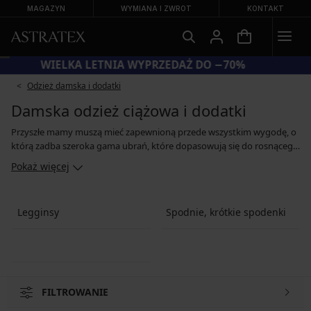
MAGAZYN
WYMIANA I ZWROT
KONTAKT
WIELKA LETNIA WYPRZEDAŻ DO −70%
Odzież damska i dodatki
Damska odzież ciążowa i dodatki
Przyszłe mamy muszą mieć zapewnioną przede wszystkim wygodę, o
którą zadba szeroka gama ubrań, które dopasowują się do rosnącego
w czasie ciąży brzucha i nie uciskają, nawet jeśli zmieni się nam
Pokaż więcej
rozmiar. W ofercie mamy spodnie ciążowe lub legginsy, wygodne
koszulki i sukienki. Po porodzie przydadzą się ubrania o kroju,
ułatwiającym karmienie piersią. Poczuj się komfortowo w miękkiej
Legginsy
Spodnie, krótkie spodenki
bawełnie lub lejącej się wiskozie.
FILTROWANIE