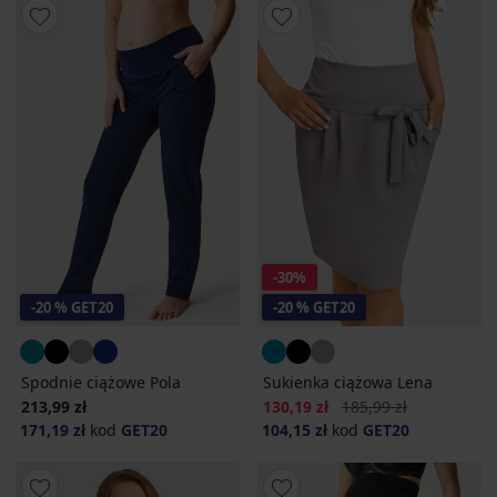
-30%
-20 % GET20
-20 % GET20
Spodnie ciążowe Pola
Sukienka ciążowa Lena
Zniżka
Pierwotna cena
213,99 zł
130,19 zł
185,99 zł
171,19 zł
kod
GET20
104,15 zł
kod
GET20