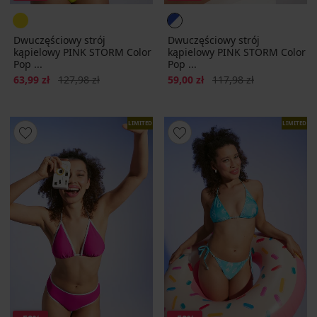
Dwuczęściowy strój
Dwuczęściowy strój
kąpielowy PINK STORM Color
kąpielowy PINK STORM Color
Pop ...
Pop ...
Zniżka
Pierwotna cena
Zniżka
Pierwotna cena
63,99 zł
127,98 zł
59,00 zł
117,98 zł
LIMITED
LIMITED