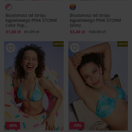
Biustonosz od stroju
Biustonosz od stroju
kąpielowego PINK STORM
kąpielowego PINK STORM
Color Pop...
Glimz
Zniżka
Pierwotna cena
Zniżka
Pierwotna cena
31,00 zł
61,99 zł
53,49 zł
106,99 zł
LIMITED
LIMITED
-50%
-70%