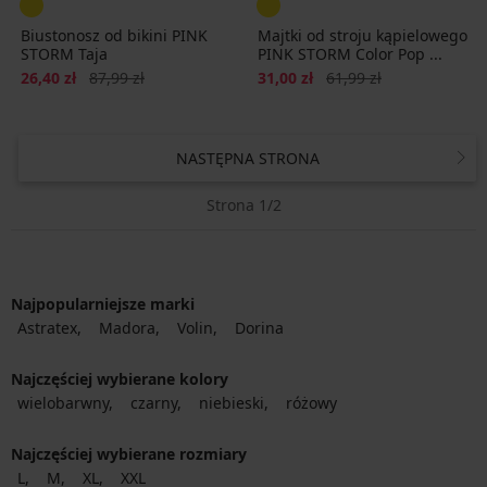
Biustonosz od bikini PINK
Majtki od stroju kąpielowego
STORM Taja
PINK STORM Color Pop ...
Zniżka
Pierwotna cena
Zniżka
Pierwotna cena
26,40 zł
87,99 zł
31,00 zł
61,99 zł
NASTĘPNA STRONA
Strona 1/2
Najpopularniejsze marki
Astratex
Madora
Volin
Dorina
Najczęściej wybierane kolory
wielobarwny
czarny
niebieski
różowy
Najczęściej wybierane rozmiary
L
M
XL
XXL