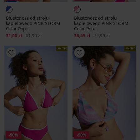
Biustonosz od stroju
Biustonosz od stroju
kąpielowego PINK STORM
kąpielowego PINK STORM
Color Pop...
Color Pop...
Zniżka
Pierwotna cena
Zniżka
Pierwotna cena
31,00 zł
61,99 zł
36,49 zł
72,99 zł
LIMITED
LIMITED
-50%
-50%