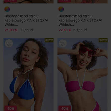
Biustonosz od stroju
Biustonosz od stroju
kąpielowego PINK STORM
kąpielowego PINK STORM
Wildis...
Wildish...
Zniżka
Pierwotna cena
Zniżka
Pierwotna cena
21,90 zł
72,99 zł
27,60 zł
91,99 zł
LIMITED
LIMITED
-50%
-50%