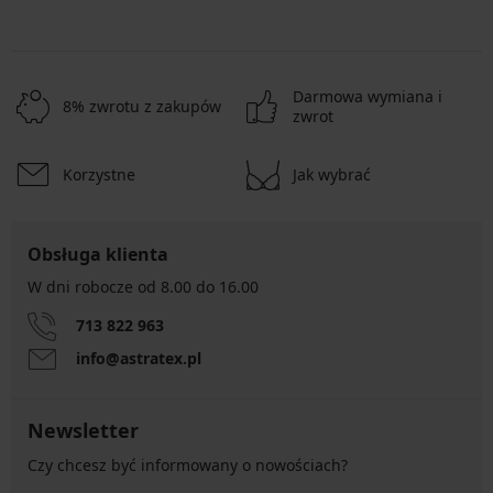
Darmowa wymiana i
8% zwrotu z zakupów
zwrot
Korzystne
Jak wybrać
Obsługa klienta
W dni robocze od 8.00 do 16.00
713 822 963
info@astratex.pl
Newsletter
Czy chcesz być informowany o nowościach?