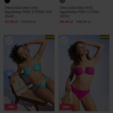
Dwuczęściowy strój
Dwuczęściowy strój
kąpielowy PINK STORM Soft
kąpielowy PINK STORM
Studi...
Glimz
Zniżka
Pierwotna cena
Zniżka
Pierwotna cena
87,98 zł
175,98 zł
84,49 zł
168,98 zł
LIMITED
LIMITED
-70%
-50%