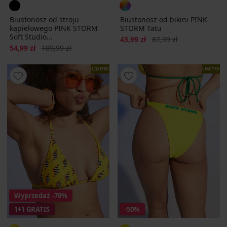
Biustonosz od stroju
Biustonosz od bikini PINK
kąpielowego PINK STORM
STORM Tatu
Soft Studio...
Zniżka
Pierwotna cena
43,99 zł
87,99 zł
Zniżka
Pierwotna cena
54,99 zł
109,99 zł
LIMITED
LIMITED
Wyprzedaż
-70%
1+1 GRATIS
-50%