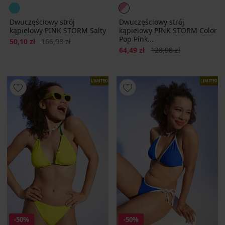
Dwuczęściowy strój
Dwuczęściowy strój
kąpielowy PINK STORM Salty
kąpielowy PINK STORM Color
Pop Pink...
Zniżka
Pierwotna cena
50,10 zł
166,98 zł
Zniżka
Pierwotna cena
64,49 zł
128,98 zł
LIMITED
LIMITED
-50%
-50%