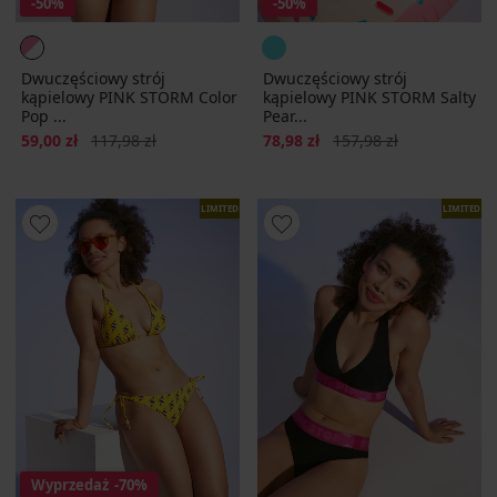
-50%
-50%
Dwuczęściowy strój
Dwuczęściowy strój
kąpielowy PINK STORM Color
kąpielowy PINK STORM Salty
Pop ...
Pear...
Zniżka
Pierwotna cena
Zniżka
Pierwotna cena
59,00 zł
117,98 zł
78,98 zł
157,98 zł
LIMITED
LIMITED
Wyprzedaż
-70%