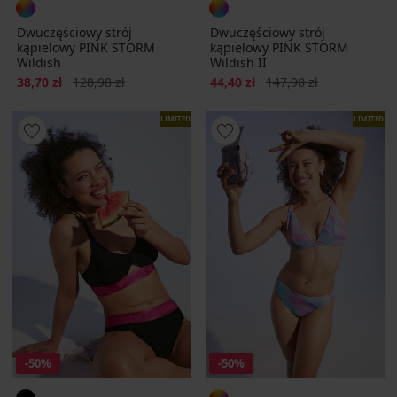
Dwuczęściowy strój
Dwuczęściowy strój
kąpielowy PINK STORM
kąpielowy PINK STORM
Wildish
Wildish II
Zniżka
Pierwotna cena
Zniżka
Pierwotna cena
38,70 zł
128,98 zł
44,40 zł
147,98 zł
LIMITED
LIMITED
-50%
-50%