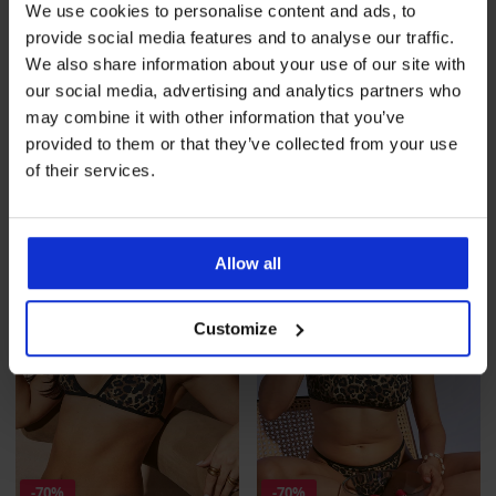
-50%
-50%
We use cookies to personalise content and ads, to
provide social media features and to analyse our traffic.
We also share information about your use of our site with
Biustonosz od stroju
Biustonosz od stroju
our social media, advertising and analytics partners who
kąpielowego PINK STORM
kąpielowego PINK STORM
Color Pop...
Galaxy...
may combine it with other information that you’ve
Zniżka
Pierwotna cena
Zniżka
Pierwotna cena
32,99 zł
65,99 zł
45,99 zł
91,99 zł
provided to them or that they’ve collected from your use
of their services.
LIMITED
LIMITED
Allow all
Customize
-70%
-70%