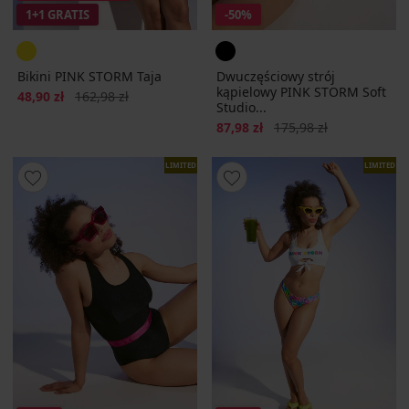
1+1 GRATIS
-50%
Bikini PINK STORM Taja
Dwuczęściowy strój
kąpielowy PINK STORM Soft
Zniżka
Pierwotna cena
48,90 zł
162,98 zł
Studio...
Zniżka
Pierwotna cena
87,98 zł
175,98 zł
LIMITED
LIMITED