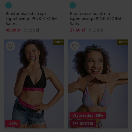
Biustonosz od stroju
Biustonosz od stroju
kąpielowego PINK STORM
kąpielowego PINK STORM
Salty ...
Salty
Zniżka
Pierwotna cena
Zniżka
Pierwotna cena
45,99 zł
91,99 zł
27,60 zł
91,99 zł
LIMITED
LIMITED
Wyprzedaż
-50%
-50%
1+1 GRATIS