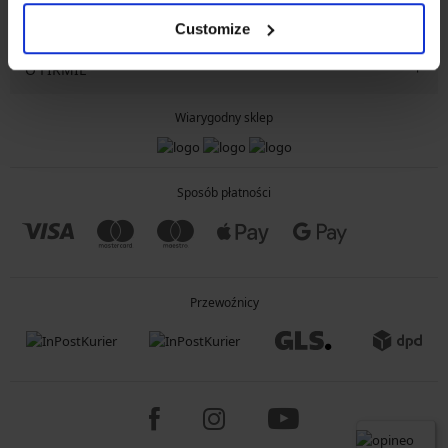
INFORMACJE OGÓLNE
Customize
O FIRMIE
Wiarygodny sklep
Sposób płatności
Przewoźnicy