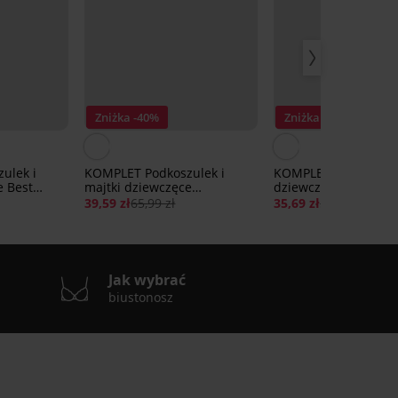
Zniżka -40%
Zniżka -30%
ulek i
KOMPLET Podkoszulek i
KOMPLET Biustonosz 
e Best
majtki dziewczęce
dziewczęce Rosie
Bambolina
39,59 zł
65,99 zł
35,69 zł
50,99 zł
Jak wybrać
biustonosz