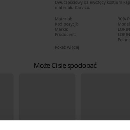
Dwuczęściowy dziewczęcy kostium kąpi
materiału Carvico.
Materiał
90% P
Kod pozycji
Model
Marka
LORI
Producent
LORIN 
Poland
Pokaż więcej
Może Ci się spodobać