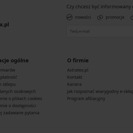
Czy chcesz być informowany
nowości
promocje
x.pl
acje ogólne
O firmie
zmiarów
Astratex.pl
 płatność
Kontakt
n sklepu
Kariera
danych osobowych
Jak rozpoznać wiarygodny e-skle
nie o plikach cookies
Program afiliacyjny
nie o dostępności
ej zadawane pytania