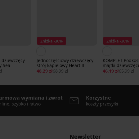
Zniżka -30%
Zniżka -30%
 dziewczęcy
Jednoczęściowy dziewczęcy
KOMPLET Podkosz
y Sea
strój kąpielowy Heart II
majtki dziewczęc
Friends
zł
48,29 zł
68,99 zł
46,19 zł
65,99 zł
armowa wymiana i zwrot
Korzystne
line, szybko i łatwo
koszty przesyłki
Newsletter