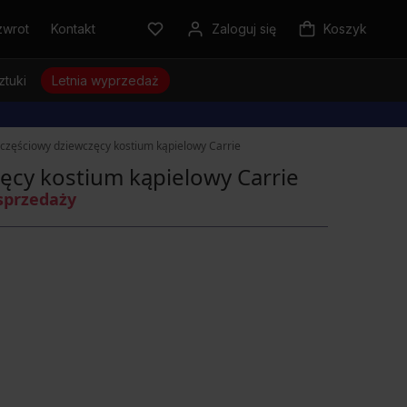
zwrot
Kontakt
Zaloguj się
Koszyk
ztuki
Letnia wyprzedaż
zęściowy dziewczęcy kostium kąpielowy Carrie
cy kostium kąpielowy Carrie
sprzedaży