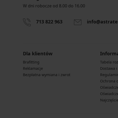
W dni robocze od 8.00 do 16.00
713 822 963
info@astrate
Dla klientów
Inform
Brafitting
Tabela ro
Reklamacje
Dostawa i
Bezpłatna wymiana i zwrot
Regulami
Ochrona 
Oświadcze
Oświadcze
Najczęści