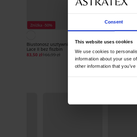
Consent
Zniżka -50%
Bestseller
5
This website uses cookies
Biustonosz usztywniany Soft
Biustonosz Spacer Del
Lace II bez fiszbin
Flower
We use cookies to personalis
83,50 zł
166,99 zł
185,99 zł
information about your use of
other information that you’ve