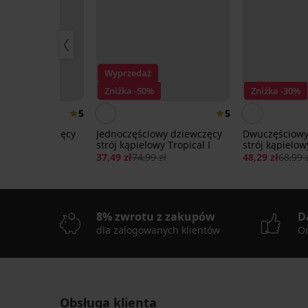
ż
Wyprzedaż
0%
Zniżka -50%
Zniżka -30%
5
5
iowy dziewczęcy
Jednoczęściowy dziewczęcy
Dwuczęściowy
elowy Agatha
strój kąpielowy Tropical I
strój kąpielow
,99 zł
37,49 zł
74,99 zł
48,29 zł
68,99 
8% zwrotu z zakupów
D
dla zalogowanych klientów
On
Obsługa klienta