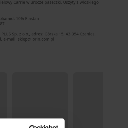
elowy Carrie w urocze paseczki. Uszyty z włoskiego
oliamid, 10% Elastan
87
N
PLUS Sp. z o.o., adres: Górska 15, 43-354 Czanies,
, e-mail: sklep@lorin.com.pl