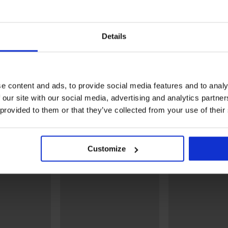
Details
Bestseller
Bestseller
5
5
icate
Biustonosz usztywniany
Push Perfect Bardot
e content and ads, to provide social media features and to analy
Biustonosz Spacer 3D La
241,99 zł
Grace New
 our site with our social media, advertising and analytics partn
222,99 zł
 provided to them or that they’ve collected from your use of their
Odkryj podobne produkty
Customize