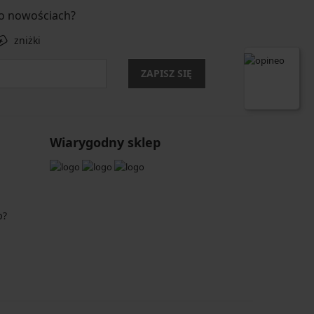
 o nowościach?
zniżki
ZAPISZ SIĘ
Wiarygodny sklep
p?