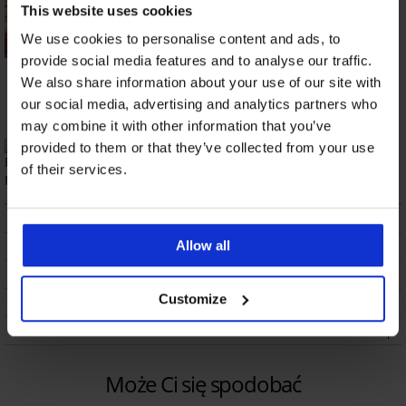
This website uses cookies
We use cookies to personalise content and ads, to
provide social media features and to analyse our traffic.
Dwuczęściowy strój
Dwuczęściowy strój
We also share information about your use of our site with
kąpielowy Klara
kąpielowy Dalile I
Push-Up
355,18 zł
our social media, advertising and analytics partners who
92,48 zł
may combine it with other information that you’ve
provided to them or that they’ve collected from your use
Wyprodukowano w Polsce
of their services.
OPIS
DOSTAWA I PŁATNOŚĆ
Allow all
WYMIANA
Customize
CZYSZCZENIE I PRANIE
O MARCE
Może Ci się spodobać