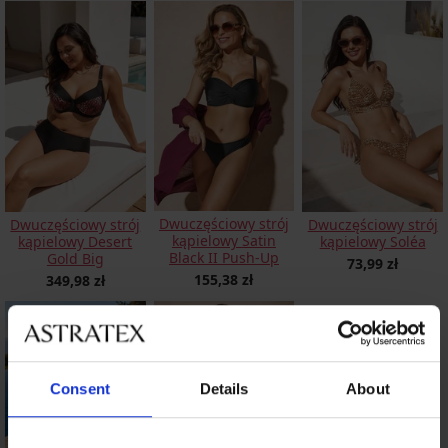
Dwuczęściowy strój
Dwuczęściowy strój
Dwuczęściowy strój
kąpielowy Satin
kąpielowy Desert
kąpielowy Soléa
Black II Push-Up
Gold Big
73,99 zł
155,38 zł
349,98 zł
Consent
Details
About