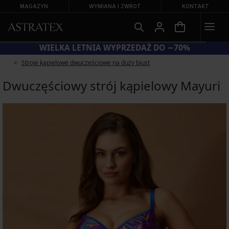
MAGAZYN
WYMIANA I ZWROT
KONTAKT
WIELKA LETNIA WYPRZEDAŻ DO −70%
Stroje kąpielowe dwuczęściowe na duży biust
Dwuczęściowy strój kąpielowy Mayuri