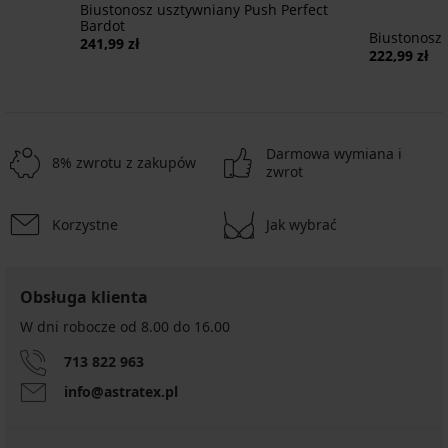
Biustonosz usztywniany Push Perfect
Bardot
Biustonosz
241,99 zł
222,99 zł
Darmowa wymiana i
8% zwrotu z zakupów
zwrot
Korzystne
Jak wybrać
Obsługa klienta
W dni robocze od 8.00 do 16.00
713 822 963
info@astratex.pl