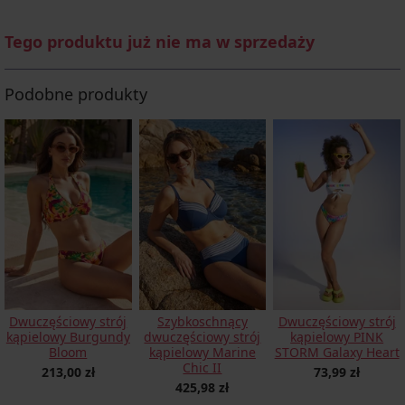
Tego produktu już nie ma w sprzedaży
Podobne produkty
Dwuczęściowy strój
Szybkoschnący
Dwuczęściowy strój
kąpielowy Burgundy
dwuczęściowy strój
kąpielowy PINK
Bloom
kąpielowy Marine
STORM Galaxy Heart
Chic II
213,00 zł
73,99 zł
425,98 zł