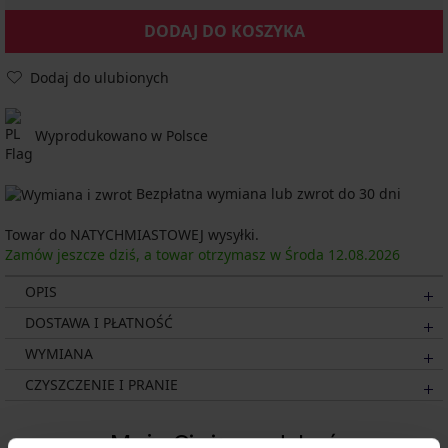
DODAJ DO KOSZYKA
Dodaj do ulubionych
Wyprodukowano w Polsce
Bezpłatna wymiana lub zwrot do 30 dni
Towar do NATYCHMIASTOWEJ wysyłki.
Zamów jeszcze dziś, a towar otrzymasz w Środa
12.08.
2026
OPIS
DOSTAWA I PŁATNOŚĆ
WYMIANA
CZYSZCZENIE I PRANIE
Może Ci się spodobać