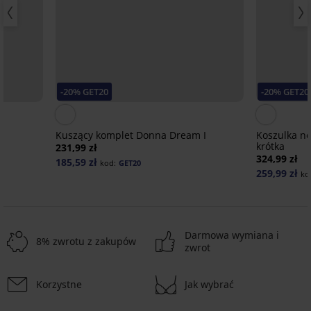
-20% GET20
-20% GET20
Kuszący komplet Donna Dream I
Koszulka no
krótka
231,99 zł
324,99 zł
185,59 zł
kod:
GET20
259,99 zł
ko
Darmowa wymiana i
8% zwrotu z zakupów
zwrot
Wyprzedaż
-50%
-40%
-50%
Wyprzedaż
-50%
Korzystne
Jak wybrać
-20 % GET20
-20 % GET20
-20 % GET20
-20 % GET20
-20 % GET20
-20 % GET20
-20 % GET20
-20 % GET20
-20 % GET20
ITED
IMITED
LIMITED
LIMITED
LIMITED