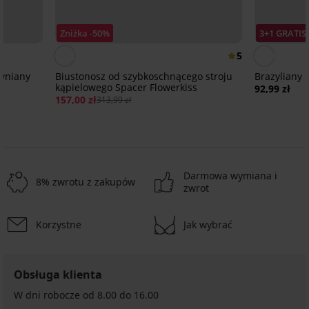
Zniżka -50%
3+1 GRATIS
5
ywniany
Biustonosz od szybkoschnącego stroju
Brazyliany 
kąpielowego Spacer Flowerkiss
92,99 zł
157,00 zł
313,99 zł
Darmowa wymiana i
8% zwrotu z zakupów
zwrot
Korzystne
Jak wybrać
Obsługa klienta
W dni robocze od 8.00 do 16.00