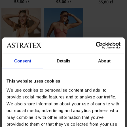
55,80 zł
93,00 zł
55,80 zł
Consent
Details
About
Jednoczęściowy strój
Jednoczęściowy strój
kąpielowy Adowa
kąpielowy Blanka
This website uses cookies
93,00 zł
89,10 zł
We use cookies to personalise content and ads, to
OPIS
provide social media features and to analyse our traffic.
We also share information about your use of our site with
DOSTAWA I PŁATNOŚĆ
our social media, advertising and analytics partners who
WYMIANA
may combine it with other information that you’ve
CZYSZCZENIE I PRANIE
provided to them or that they’ve collected from your use