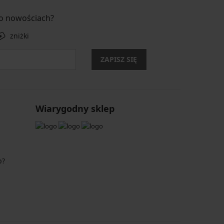
 o nowościach?
zniżki
ZAPISZ SIĘ
Wiarygodny sklep
p?