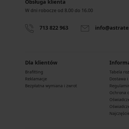
Obsługa klienta
W dni robocze od 8.00 do 16.00
713 822 963
info@astrate
Dla klientów
Inform
Brafitting
Tabela ro
Reklamacje
Dostawa i
Bezpłatna wymiana i zwrot
Regulami
Ochrona 
Oświadcze
Oświadcze
Najczęści