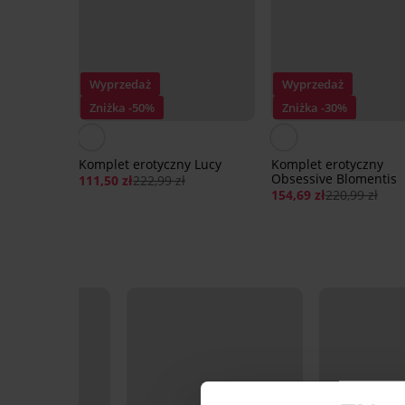
Wyprzedaż
Wyprzedaż
Zniżka -50%
Zniżka -30%
Komplet erotyczny Lucy
Komplet erotyczny
Obsessive Blomentis
111,50 zł
222,99 zł
154,69 zł
220,99 zł