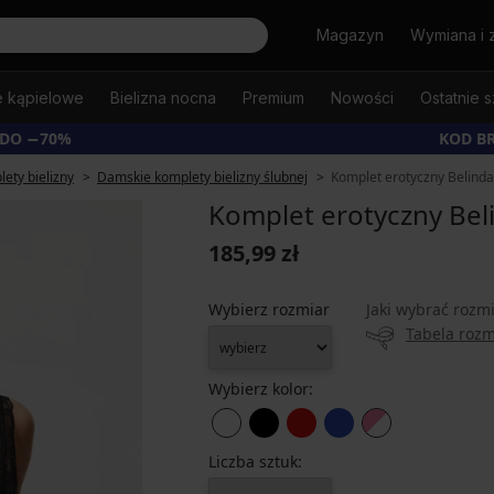
Szukaj
Magazyn
Wymiana i 
e kąpielowe
Bielizna nocna
Premium
Nowości
Ostatnie s
 DO −70%
KOD B
ety bielizny
Damskie komplety bielizny ślubnej
Komplet erotyczny Belinda
Komplet erotyczny Bel
185,99 zł
Wybierz rozmiar
Jaki wybrać rozm
Tabela roz
Wybierz kolor:
Liczba sztuk: