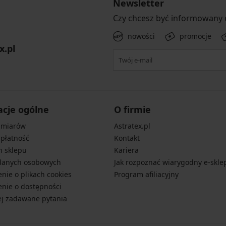
Newsletter
Czy chcesz być informowany
nowości
promocje
x.pl
acje ogólne
O firmie
zmiarów
Astratex.pl
 płatność
Kontakt
n sklepu
Kariera
danych osobowych
Jak rozpoznać wiarygodny e-skle
nie o plikach cookies
Program afiliacyjny
nie o dostępności
ej zadawane pytania