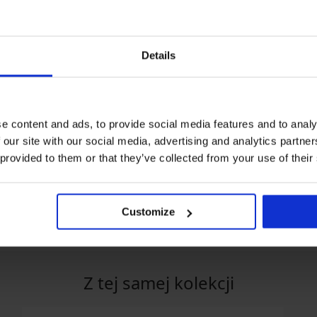
Details
Zniżka -30%
e content and ads, to provide social media features and to analy
 our site with our social media, advertising and analytics partn
mmy Hilfiger
Koszulka nocna Dakota
 provided to them or that they’ve collected from your use of their
-Up Bralette
krótka
Satynowa piżama
241,99 zł
Line krótka
143,49 zł
204,99 z
Customize
Z tej samej kolekcji