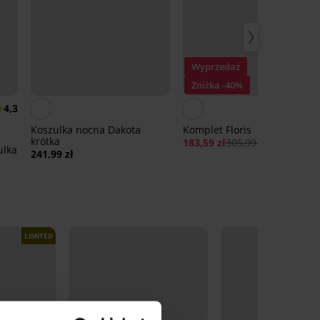
Wyprzedaż
Zniżka -40%
4,3
Koszulka nocna Dakota
Komplet Floris
krótka
183,59 zł
305,99 zł
241,99 zł
LIMITED