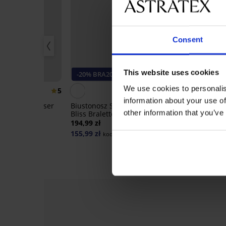
Consent
This website uses cookies
-20% BRA20
PREMIUM
We use cookies to personalis
5
5
information about your use of
zuplające Laser
Biustonosz Sloggi Zero Feel
Biustonosz To
other information that you’ve
ive
Bliss Bralette
Wireless Push
194,99 zł
268,99 zł
155,99 zł
kod:
BRA20