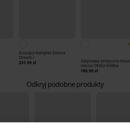
Kuszący komplet Donna
Dream I
Satynowa erotyczna koszulka
231,99 zł
nocna Ofelia krótka
185,99 zł
Odkryj podobne produkty