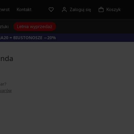
zwrot
Kontakt
Zaloguj się
Koszyk
ztuki
Letnia wyprzedaż
RA20 = BIUSTONOSZE −20%
inda
iar?
miarów