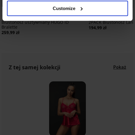
PREMIUM
Bestseller
Customize
Biustonosz usztywniany HUGO ID
2PACK Biustonosz Lana 
Bralette
194,99 zł
259,99 zł
Z tej samej kolekcji
Pokaż