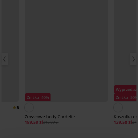
Wyprzedaż
Zniżka -40%
Zniżka -50%
5
Zmysłowe body Cordelie
Koszulka er
189,59 zł
139,50 zł
315,99 zł
278