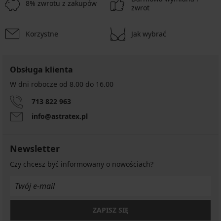
8% zwrotu z zakupów
zwrot
Korzystne
Jak wybrać
Obsługa klienta
W dni robocze od 8.00 do 16.00
713 822 963
info@astratex.pl
Newsletter
Czy chcesz być informowany o nowościach?
ZAPISZ SIĘ