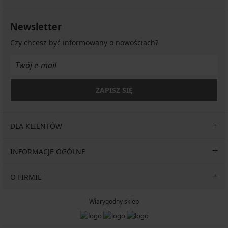
278,99
235,99
zł
276,99
241,99
zł
zł
zł
zł
Newsletter
Czy chcesz być informowany o nowościach?
ZAPISZ SIĘ
DLA KLIENTÓW
INFORMACJE OGÓLNE
O FIRMIE
Wiarygodny sklep