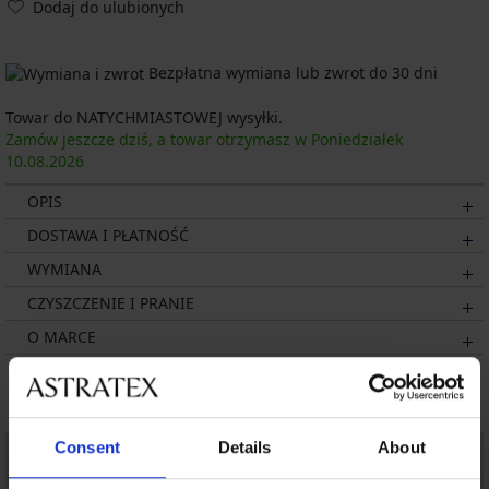
Dodaj do ulubionych
Bezpłatna wymiana lub zwrot do 30 dni
Towar do NATYCHMIASTOWEJ wysyłki.
Zamów jeszcze dziś, a towar otrzymasz w Poniedziałek
10.08.
2026
OPIS
DOSTAWA I PŁATNOŚĆ
WYMIANA
CZYSZCZENIE I PRANIE
O MARCE
Może Ci się spodobać
Consent
Details
About
LIMITED
LIMITED