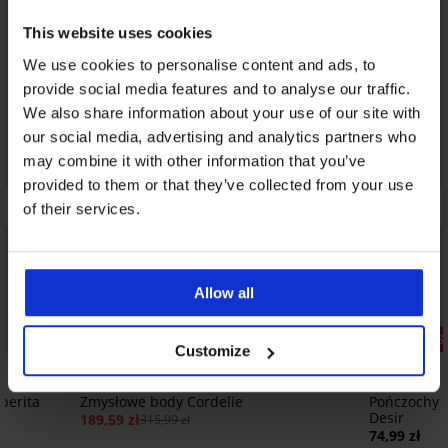
This website uses cookies
We use cookies to personalise content and ads, to
provide social media features and to analyse our traffic.
We also share information about your use of our site with
our social media, advertising and analytics partners who
may combine it with other information that you’ve
provided to them or that they’ve collected from your use
of their services.
Allow all
Zniżka -40%
2+1 GRATIS
Customize
perita
Zmysłowe body Cordelie
Pończochy 
Desir
189,59 zł
315,99 zł
74,99 zł