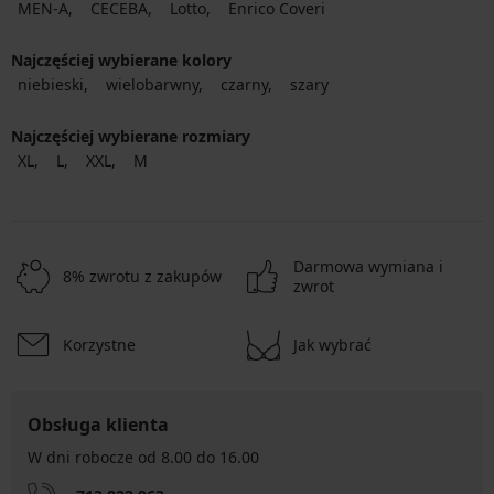
MEN-A
CECEBA
Lotto
Enrico Coveri
Najczęściej wybierane kolory
niebieski
wielobarwny
czarny
szary
Najczęściej wybierane rozmiary
XL
L
XXL
M
Darmowa wymiana i
8% zwrotu z zakupów
zwrot
Korzystne
Jak wybrać
Obsługa klienta
W dni robocze od 8.00 do 16.00