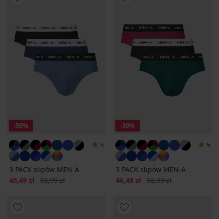
-50%
-50%
5
5
3 PACK slipów MEN-A
3 PACK slipów MEN-A
Zniżka
Pierwotna cena
Zniżka
Pierwotna cena
46,49 zł
92,99 zł
46,49 zł
92,99 zł