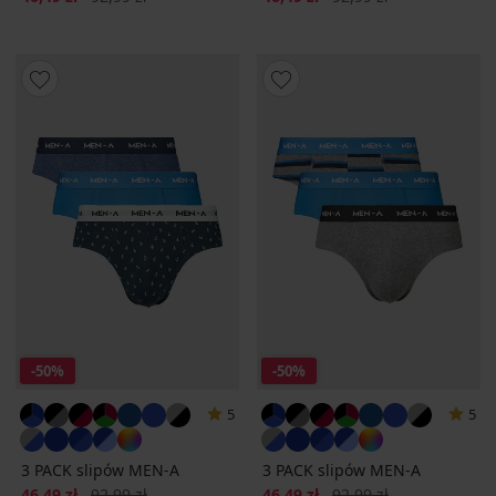
-50%
-50%
5
5
3 PACK slipów MEN-A
3 PACK slipów MEN-A
Zniżka
Pierwotna cena
Zniżka
Pierwotna cena
46,49 zł
92,99 zł
46,49 zł
92,99 zł