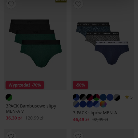
Wyprzedaż
-70%
-50%
5
3PACK Bambusowe slipy
MEN-A V
3 PACK slipów MEN-A
Zniżka
Pierwotna cena
36,30 zł
120,99 zł
Zniżka
Pierwotna cena
46,49 zł
92,99 zł