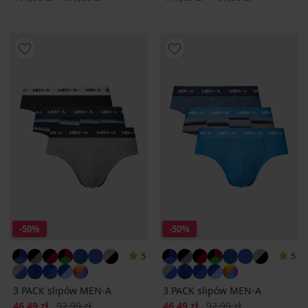
-50%
-50%
5
5
3 PACK slipów MEN-A
3 PACK slipów MEN-A
Zniżka
Pierwotna cena
Zniżka
Pierwotna cena
46,49 zł
92,99 zł
46,49 zł
92,99 zł