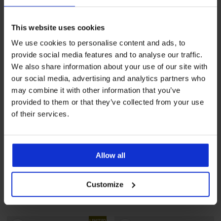
LIMITED
LIMITED
This website uses cookies
We use cookies to personalise content and ads, to
provide social media features and to analyse our traffic.
We also share information about your use of our site with
our social media, advertising and analytics partners who
may combine it with other information that you’ve
provided to them or that they’ve collected from your use
of their services.
Wyprzedaż
-70%
Wyprzedaż
-70%
Allow all
3PACK Bambusowe slipy
3PACK Bambusowe slipy
Customize
MEN-A III
MEN-A IV
Zniżka
Pierwotna cena
Zniżka
Pierwotna cena
36,30 zł
120,99 zł
36,30 zł
120,99 zł
LIMITED