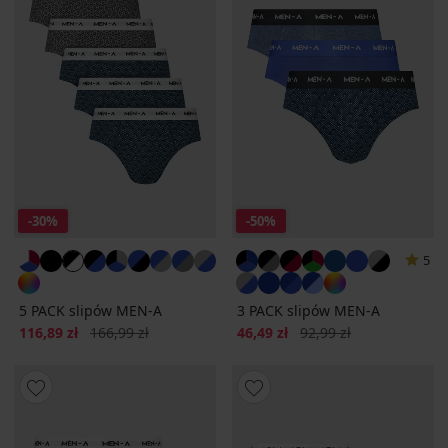
-30%
-50%
5
5 PACK slipów MEN-A
3 PACK slipów MEN-A
Zniżka
Pierwotna cena
Zniżka
Pierwotna cena
116,89 zł
166,99 zł
46,49 zł
92,99 zł