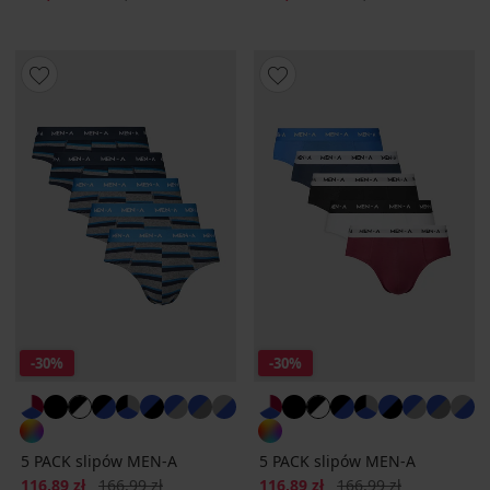
-30%
-30%
5 PACK slipów MEN-A
5 PACK slipów MEN-A
Zniżka
Pierwotna cena
Zniżka
Pierwotna cena
116,89 zł
166,99 zł
116,89 zł
166,99 zł