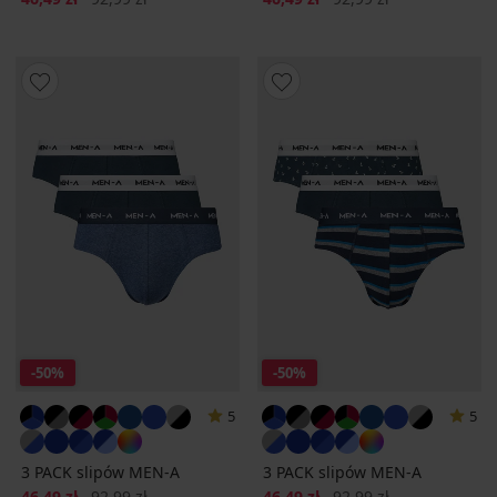
-50%
-50%
5
5
3 PACK slipów MEN-A
3 PACK slipów MEN-A
Zniżka
Pierwotna cena
Zniżka
Pierwotna cena
46,49 zł
92,99 zł
46,49 zł
92,99 zł