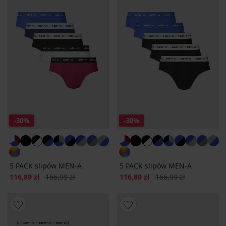
-30%
-30%
5 PACK slipów MEN-A
5 PACK slipów MEN-A
Zniżka
Pierwotna cena
Zniżka
Pierwotna cena
116,89 zł
166,99 zł
116,89 zł
166,99 zł