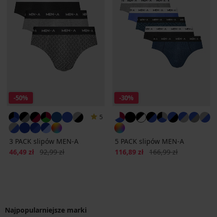
-50%
-30%
5
3 PACK slipów MEN-A
5 PACK slipów MEN-A
Zniżka
Pierwotna cena
Zniżka
Pierwotna cena
46,49 zł
92,99 zł
116,89 zł
166,99 zł
Najpopularniejsze marki