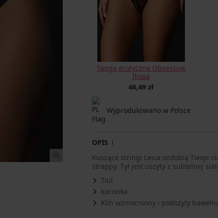
Tanga erotyczne Obsessive
Iliosa
46,49 zł
Wyprodukowano w Polsce
OPIS
Kuszące stringi Lesia ozdobią Twoje c
strappy. Tył jest uszyty z subtelnej siat
Tiul
Koronka
Klin wzmocniony i podszyty bawełn