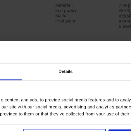
Materiał
77% po
Kod pozycji
V8978
Marka
AXAM
Producent
AXAMI 
Białys
Może Ci się spodobać
Details
e content and ads, to provide social media features and to analy
 our site with our social media, advertising and analytics partn
 provided to them or that they’ve collected from your use of their
3+1 GRATIS
-25% ALL25