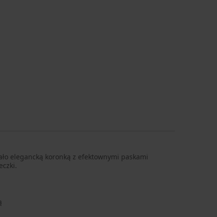
iało elegancką koronką z efektownymi paskami
eczki.
ą