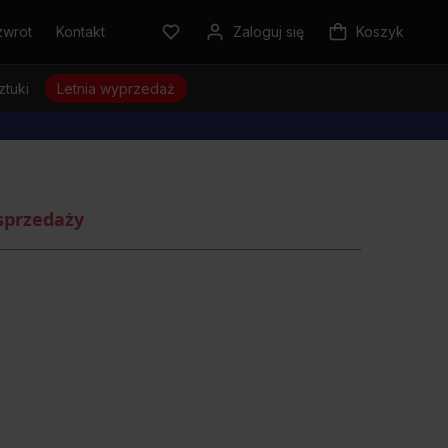
zwrot
Kontakt
Zaloguj się
Koszyk
ztuki
Letnia wyprzedaż
sprzedaży