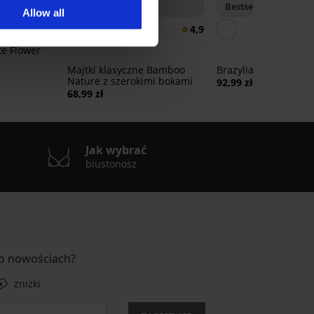
Bestseller
Bestseller
Allow all
5
4,9
te Flower
Majtki klasyczne Bamboo
Brazyliany Lady Gra
Nature z szerokimi bokami
92,99 zł
68,99 zł
Jak wybrać
biustonosz
 o nowościach?
zniżki