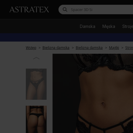
Damska
Męska
Stroj
Wstęp
Bielizna damska
Bielizna damska
Majtki
Stri