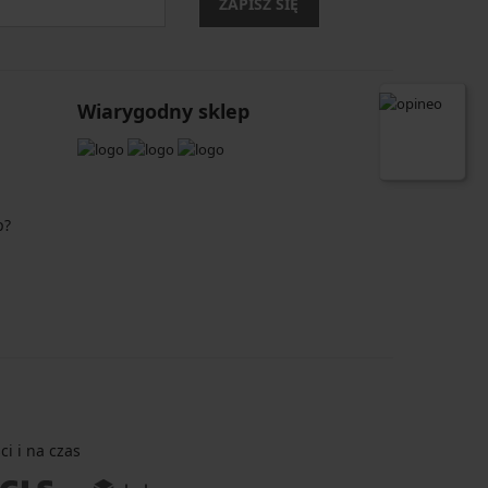
ZAPISZ SIĘ
Wiarygodny sklep
p?
i i na czas