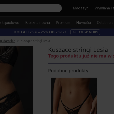
Szukaj
Magazyn
Wymiana i 
e kąpielowe
Bielizna nocna
Premium
Nowości
Ostatnie s
KOD ALL25 = −25% OD 259 ZŁ
13
H
41
M
17
S
ngi damskie
Kuszące stringi Lesia
Kuszące stringi Lesia
Tego produktu już nie ma w 
Podobne produkty