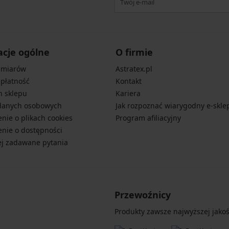
acje ogólne
O firmie
zmiarów
Astratex.pl
 płatność
Kontakt
n sklepu
Kariera
danych osobowych
Jak rozpoznać wiarygodny e-skle
nie o plikach cookies
Program afiliacyjny
nie o dostępności
ej zadawane pytania
Przewoźnicy
Produkty zawsze najwyższej jakośc