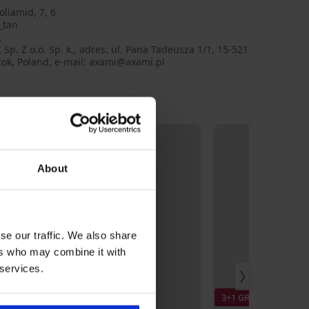
liamid, 7, 6
_tan
I
Sp. Z o.o. Sp. k., adres: ul. Pana Tadeusza 1/1, 15-521
tok, Poland, e-mail: axami@axami.pl
About
se our traffic. We also share
ers who may combine it with
 services.
3+1 GRATIS
3+1 GRATIS