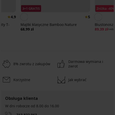
3+1 GRATIS
Zniżka -40%
4,9
5
ity T-
Majtki klasyczne Bamboo Nature
Biustonosz 
68,99 zł
89,39 zł
148,
Darmowa wymiana i
8% zwrotu z zakupów
zwrot
Korzystne
Jak wybrać
Obsługa klienta
W dni robocze od 8.00 do 16.00
713 822 963