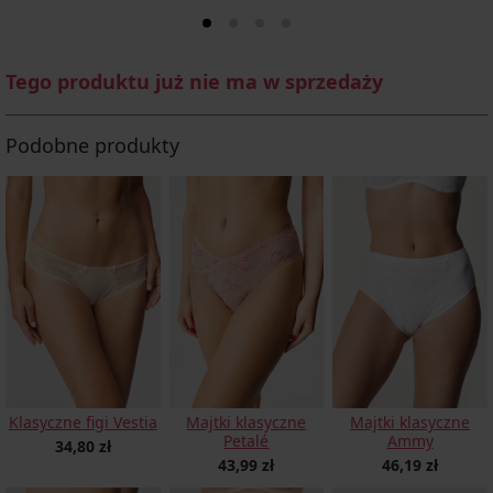
Tego produktu już nie ma w sprzedaży
Podobne produkty
Klasyczne figi Vestia
Majtki klasyczne
Majtki klasyczne
Petalé
Ammy
34,80 zł
43,99 zł
46,19 zł