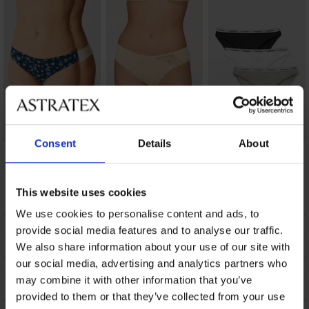
Consent
Details
About
2PACK Majtki
Majtki klasyczne
3PACK Majtki
klasyczne Nerida
Anastasia
klasyczne Calvin
bawełniane
Klein I
33,00 zł
58,99 zł
241,99 zł
This website uses cookies
We use cookies to personalise content and ads, to
OPIS
provide social media features and to analyse our traffic.
DOSTAWA I PŁATNOŚĆ
We also share information about your use of our site with
our social media, advertising and analytics partners who
WYMIANA
may combine it with other information that you’ve
CZYSZCZENIE I PRANIE
provided to them or that they’ve collected from your use