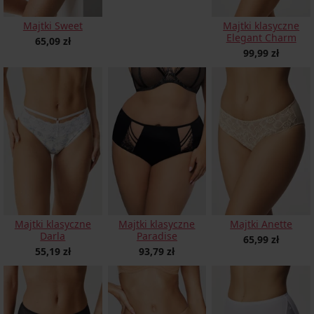
Majtki Sweet
Majtki klasyczne
Elegant Charm
65,09 zł
99,99 zł
Majtki klasyczne
Majtki klasyczne
Majtki Anette
Darla
Paradise
65,99 zł
55,19 zł
93,79 zł