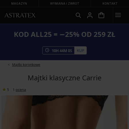
MAGAZYN
WYMIANA I ZWROT
KONTAKT
KOD ALL25 = −25% OD 259 ZŁ
KUP
10
H
43
M
59
S
Majtki koronkowe
Majtki klasyczne Carrie
5
|
1
ocena