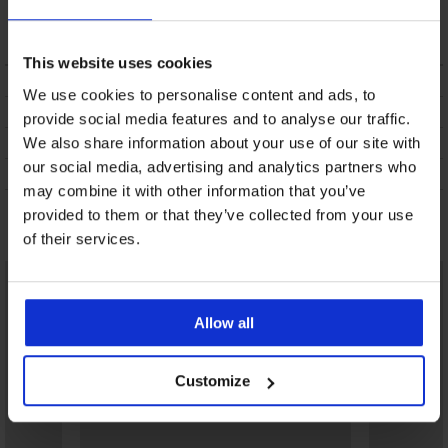
Gentle Power
128,99 zł
This website uses cookies
OPIS
We use cookies to personalise content and ads, to
DOSTAWA I PŁATNOŚĆ
provide social media features and to analyse our traffic.
WYMIANA
We also share information about your use of our site with
our social media, advertising and analytics partners who
CZYSZCZENIE I PRANIE
may combine it with other information that you’ve
provided to them or that they’ve collected from your use
Może Ci się spodobać
of their services.
Allow all
Customize