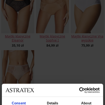
Majtki klasyczne
Majtki klasyczne
Majtki klasyczne Vija
Eleanor
Sophie I
wysokie
35,10 zł
84,99 zł
75,99 zł
Majtki klasyczne
Consent
Details
About