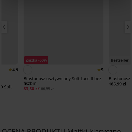
Zniżka -50%
Bestseller
4,9
5
Biustonosz usztywniany Soft Lace II bez
Biustonosz
fiszbin
185,99 zł
D Soft
83,50 zł
166,99 zł
OCENA PRODUKTU Majtki klasyczne