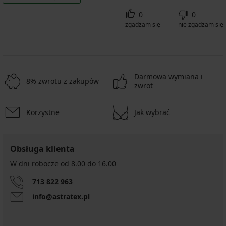
0
0
zgadzam się
nie zgadzam się
Darmowa wymiana i
8% zwrotu z zakupów
zwrot
Korzystne
Jak wybrać
Obsługa klienta
W dni robocze od 8.00 do 16.00
713 822 963
info@astratex.pl