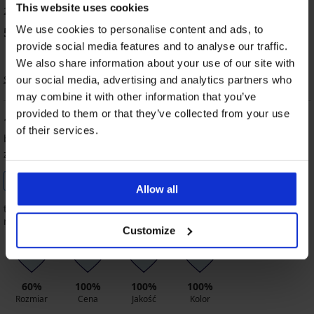
This website uses cookies
2 klientów oceniło produkt
We use cookies to personalise content and ads, to
50
%
klientów poleca produkt
provide social media features and to analyse our traffic.
We also share information about your use of our site with
Sortowanie
our social media, advertising and analytics partners who
may combine it with other information that you’ve
provided to them or that they’ve collected from your use
100
%
of their services.
beata
18. 03. 2026
zakupiony rozmiar XL
Zakupione według poradnika
Sprawdzony klient
dot. rozmiarów
Allow all
trochę duże, ja wymieniałam (wymiana bardzo sprawna-super)
majtki bardzo ładne, wysoki stan, kolor piękny polecam
Customize
60%
100%
100%
100%
Rozmiar
Cena
Jakość
Kolor