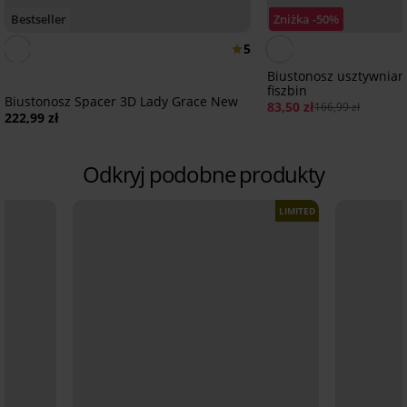
Bestseller
Zniżka -50%
5
Biustonosz usztywniany
fiszbin
Biustonosz Spacer 3D Lady Grace New
83,50 zł
166,99 zł
222,99 zł
Odkryj podobne produkty
LIMITED