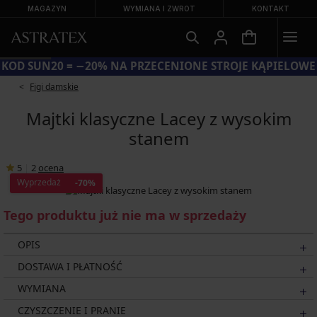
MAGAZYN
WYMIANA I ZWROT
KONTAKT
KOD SUN20 = −20% NA PRZECENIONE STROJE KĄPIELOWE
Figi damskie
Majtki klasyczne Lacey z wysokim
stanem
5
|
2
ocena
Wyprzedaż
-70%
Tego produktu już nie ma w sprzedaży
OPIS
DOSTAWA I PŁATNOŚĆ
WYMIANA
CZYSZCZENIE I PRANIE