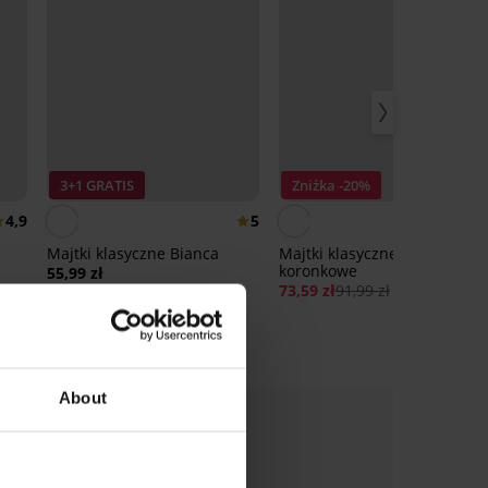
3+1 GRATIS
Zniżka -20%
4,9
5
Majtki klasyczne Bianca
Majtki klasyczne Jemma
koronkowe
55,99 zł
73,59 zł
91,99 zł
About