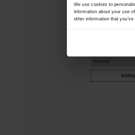
We use cookies to personalis
3+1 GRATIS
information about your use of
LIMITED
other information that you’ve
Majtki klasyczne Jen
12,90 zł
42,99 zł
Majtki
Wybi
klasyczne
Nettie
II
z
modalem
i
DODAJ
podwyższonym...
37,99
zł
promocja
3+1
GRATIS