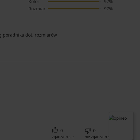
Kolor
97%
Rozmiar
97%
 poradnika dot. rozmiarów
0
0
zgadzam się
nie zgadzam się