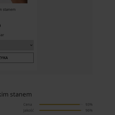
im stanem
iar
ZYKA
kim stanem
Cena
93%
Jakość
96%