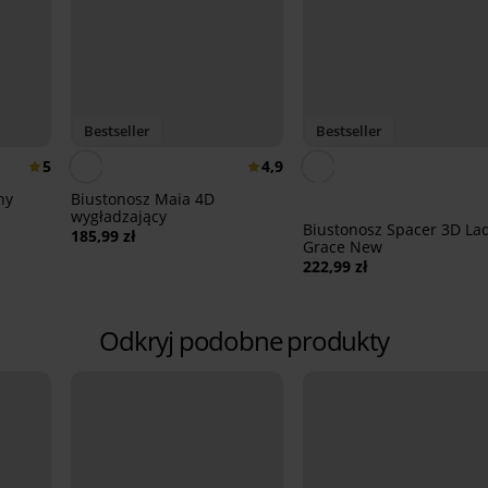
Bestseller
Bestseller
5
4,9
ny
Biustonosz Maia 4D
wygładzający
Biustonosz Spacer 3D La
185,99 zł
Grace New
222,99 zł
Odkryj podobne produkty