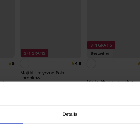
3+1 GRATIS
3+1 GRATIS
Bestseller
5
4,8
Majtki klasyczne Pola
koronkowe
men
Majtki Helena wysokie
68,99 zł
63,99 zł
Details
Z tej samej kolekcji