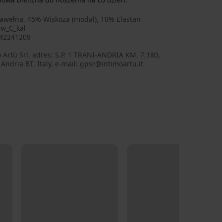
awełna, 45% Wiskoza (modal), 10% Elastan
w_C_kal
42241209
 Artù Srl, adres: S.P. 1 TRANI-ANDRIA KM. 7,180,
Andria BT, Italy, e-mail: gpsr@intimoartu.it