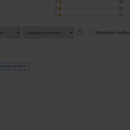
3
0x
2
0x
1
0x
Zakupione według
prawdzony klient