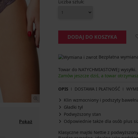
Liczba sztuk:
DODAJ DO KOSZYKA
Bezpłatna wymiana 
Towar do NATYCHMIASTOWEJ wysyłki.
Zamów jeszcze dziś, a towar otrzymas
OPIS
DOSTAWA I PŁATNOŚĆ
WYM
Klin wzmocniony i podszyty bawełn
Gładki tył
Podwyższony stan
Odpowiednie także dla osób plus si
Pokaż
Klasyczne majtki Nettie z podwyższony
Bardzo wygodne, idealne jako podstaw