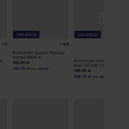
-20% BRA20
-20% BRA20
5
4,9
4,
Biustonosz Spacer Flexicup
Dotted Mesh II
dy
Biustonosz usztywniany
185,99 zł
Maia 4D Soft Control Deluxe
148,79 zł
kod:
BRA20
185,99 zł
148,79 zł
kod:
BRA20
LIMITED