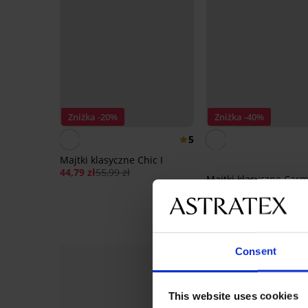
Zniżka -20%
Zniżka -40%
5
Majtki klasyczne Chic I
44,79 zł
55,99 zł
Majtki klasyczne Car
55,79 zł
92,99 zł
Consent
This website uses cookies