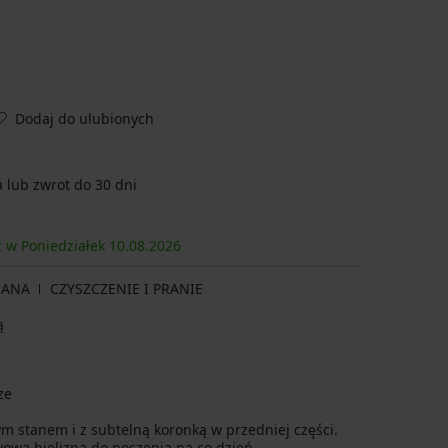
Dodaj do ulubionych
lub zwrot do 30 dni
z w Poniedziałek
10.08.
2026
IANA
CZYSZCZENIE I PRANIE
ą
ze
m stanem i z subtelną koronką w przedniej części.
owa bielizna do noszenia na co dzień.