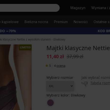
Szukaj
Magazyn
Wymiana i 
e kąpielowe
Bielizna nocna
Premium
Nowości
Ostatnie s
 DO −70%
KOD B
ki klasyczne Nettie z wysokim stanem - śliwkowy
Majtki klasyczne Netti
LIMITED
11,40 zł
37,99 zł
5
|
4
ocena
Wybierz rozmiar
Jaki wybrać rozm
Tabela roz
Wybierz kolor:
śliwkowy