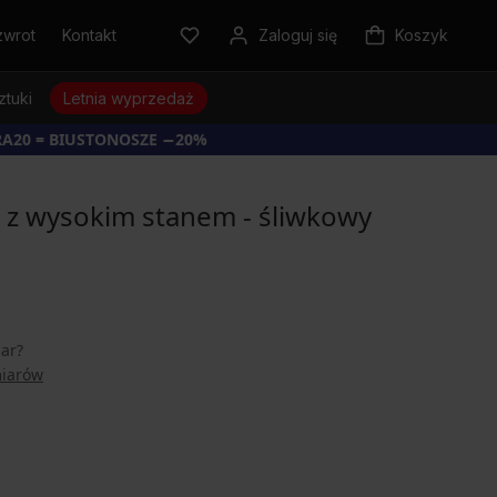
zwrot
Kontakt
Zaloguj się
Koszyk
ztuki
Letnia wyprzedaż
RA20 = BIUSTONOSZE −20%
e z wysokim stanem - śliwkowy
iar?
miarów