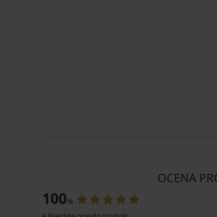
OCENA PRO
100
%
4 klientów oceniło produkt