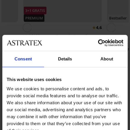
3+1 GRATIS
PREMIUM
Bestseller
4,6
r z
Majtki klasyczne Fantasie Smoothease
wysokie
Biustonosz
91,99 zł
Triumph Am
239,99 zł
Consent
Details
About
Odkryj podobne produkty
This website uses cookies
We use cookies to personalise content and ads, to
provide social media features and to analyse our traffic.
We also share information about your use of our site with
our social media, advertising and analytics partners who
may combine it with other information that you’ve
provided to them or that they’ve collected from your use