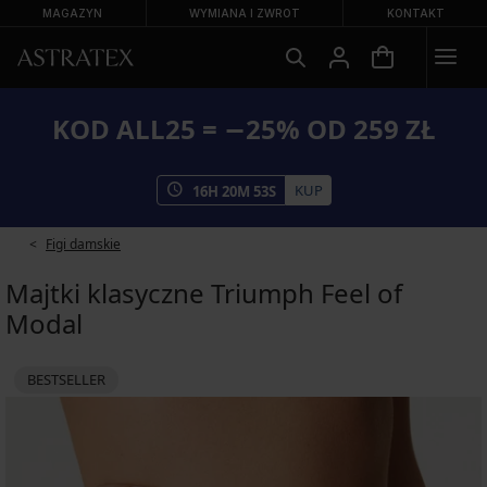
MAGAZYN
WYMIANA I ZWROT
KONTAKT
KOD ALL25 = −25% OD 259 ZŁ
KUP
16
H
20
M
53
S
Figi damskie
Majtki klasyczne Triumph Feel of
Modal
BESTSELLER