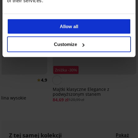
of their services.
Allow all
Customize
Zniżka -30%
4,9
Majtki klasyczne Elegance z
podwyższonym stanem
Alina wysokie
84,69 zł
120,99 zł
Z tej samej kolekcji
Pokaż