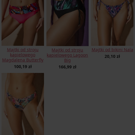
Majtki od stroju
Majtki od bikini Nala
Majtki od stroju
kąpielowego
kąpielowego Lagoon
20,10 zł
Magdalena Butterfly
Big
100,19 zł
166,99 zł