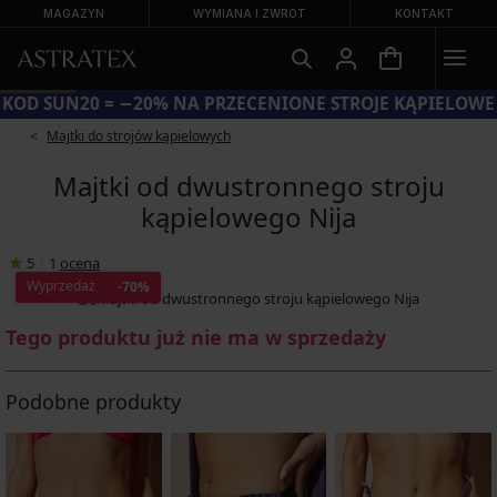
MAGAZYN
WYMIANA I ZWROT
KONTAKT
KOD SUN20 = −20% NA PRZECENIONE STROJE KĄPIELOWE
Majtki do strojów kąpielowych
Majtki od dwustronnego stroju
kąpielowego Nija
5
|
1
ocena
Wyprzedaż
-70%
Tego produktu już nie ma w sprzedaży
Podobne produkty