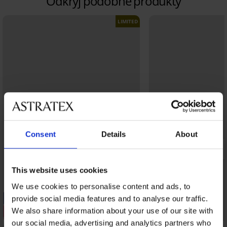
Odkryj podobne produkty
LIMITED
Consent
Details
About
This website uses cookies
We use cookies to personalise content and ads, to
-20% SUN20
-20% SUN20
provide social media features and to analyse our traffic.
We also share information about your use of our site with
Wyprzedaż
Wyprzedaż
our social media, advertising and analytics partners who
Zniżka -70%
Zniżka -70%