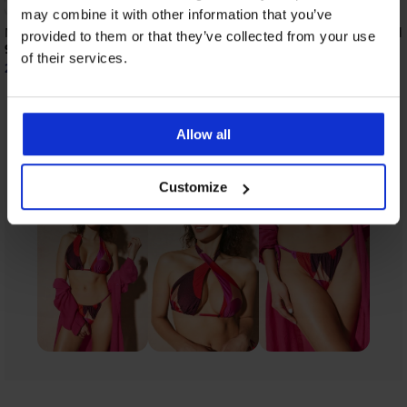
may combine it with other information that you’ve
Majtki od stroju kąpielowego Danuwa
Majtki od stroju kąpie
provided to them or that they’ve collected from your use
92,99 zł
74,99 zł
of their services.
22,32 zł
18,00 zł
kod:
SUN20
kod:
SUN20
Allow all
Z tej samej kolekcji
Pokaż
Customize