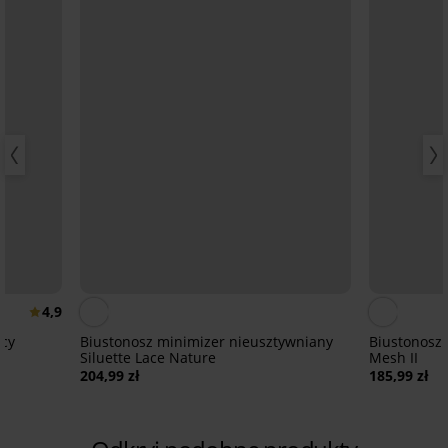
4,9
ący
Biustonosz minimizer nieusztywniany
Biustonosz 
Siluette Lace Nature
Mesh II
204,99 zł
185,99 zł